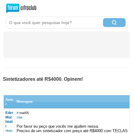
Sintetizadores até R$4000. Opinem!
Auto
Mensagem
r
Eder
#
mai/05
Muc
citar
hiutt
i
Por favor eu peço que vocês me ajudem nessa.
Preciso de um sintetizador com preço até R$4000 com TECLAS
Veter