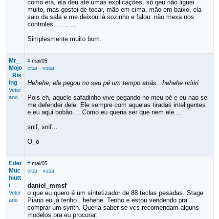
como era, ela deu até umas explicações, só qeu não liguei
muito, mas gostei de tocar, mão em cima, mão em baixo, ela
saio da sala e me deixou lá sozinho e falou: não mexa nos
controles.... ... ...
Simplesmente muito bom.
Mr_
#
mai/05
Mojo
citar
·
votar
_Ris
ing
Hehehe, ele pegou no seu pé um tempo atrás...hehehe riririri
Veter
Pois eh, aquele safadinho vive pegando no meu pé e eu nao sei
ano
me defender dele. Ele sempre com aquelas tiradas inteligentes
e eu aqui bobão.... Como eu queria ser que nem ele....
snif, snif...
O_o
Eder
#
mai/05
Muc
citar
·
votar
hiutt
i
daniel_mmsf
o que eu quero é um sintetizador de 88 teclas pesadas. Stage
Veter
Piano eu já tenho.. hehehe. Tenho e estou vendendo pra
ano
comprar um synth. Queria saber se vcs recomendam alguns
modelos pra eu procurar.