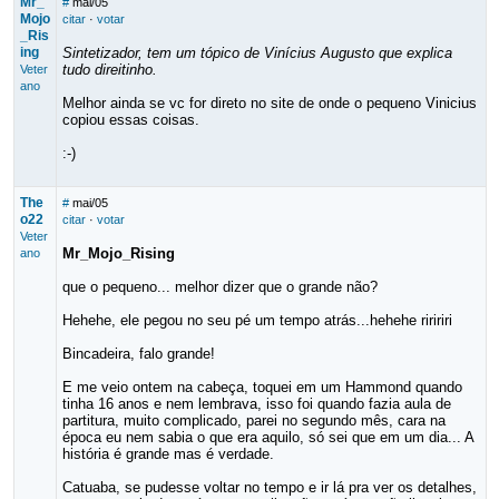
Mr_
#
mai/05
Mojo
citar
·
votar
_Ris
ing
Sintetizador, tem um tópico de Vinícius Augusto que explica
tudo direitinho.
Veter
ano
Melhor ainda se vc for direto no site de onde o pequeno Vinicius
copiou essas coisas.
:-)
The
#
mai/05
o22
citar
·
votar
Veter
Mr_Mojo_Rising
ano
que o pequeno... melhor dizer que o grande não?
Hehehe, ele pegou no seu pé um tempo atrás...hehehe riririri
Bincadeira, falo grande!
E me veio ontem na cabeça, toquei em um Hammond quando
tinha 16 anos e nem lembrava, isso foi quando fazia aula de
partitura, muito complicado, parei no segundo mês, cara na
época eu nem sabia o que era aquilo, só sei que em um dia... A
história é grande mas é verdade.
Catuaba, se pudesse voltar no tempo e ir lá pra ver os detalhes,