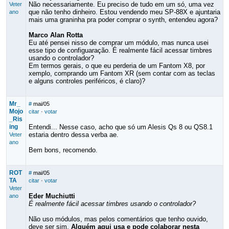
Não necessariamente. Eu preciso de tudo em um só, uma vez
Veter
que não tenho dinheiro. Estou vendendo meu SP-88X e ajuntaria
ano
mais uma graninha pra poder comprar o synth, entendeu agora?
Marco Alan Rotta
Eu até pensei nisso de comprar um módulo, mas nunca usei
esse tipo de configuaração. É realmente fácil acessar timbres
usando o controlador?
Em termos gerais, o que eu perderia de um Fantom X8, por
xemplo, comprando um Fantom XR (sem contar com as teclas
e alguns controles periféricos, é claro)?
Mr_
#
mai/05
Mojo
citar
·
votar
_Ris
ing
Entendi... Nesse caso, acho que só um Alesis Qs 8 ou QS8.1
estaria dentro dessa verba ae.
Veter
ano
Bem bons, recomendo.
ROT
#
mai/05
TA
citar
·
votar
Veter
Eder Muchiutti
ano
É realmente fácil acessar timbres usando o controlador?
Não uso módulos, mas pelos comentários que tenho ouvido,
deve ser sim.
Alguém aqui usa e pode colaborar nesta