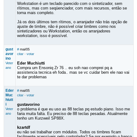
Workstation é um teclado parecido com o sintetizador, sem
rítimos, mas com seqüenciador, com mais recursos, então se
torna mais completo.
Já os dois últimos tem rítimos, o arranjador não trás opção de
ajuste de timbre, não é possível criar timbres como nos
sintetizadores ou Workstation, então os arranjadores
workstation, isso é possível.
gust
#
mai/05
avor
citar
·
votar
ino
Eder Muchiutti
Veter
Compra um Ensoniq Zr 76 .. eu soh nao comprei pq a
ano
assistencia tecnica eh foda.. mas se vc cuidar bem ele nao vai
te dar problemas
Eder
#
mai/05
Muc
citar
·
votar
hiutt
i
gustavorino
o problema é que eu uso as 88 teclas pq estudo piano. Isso me
Veter
faria muita falta. Eu preciso de 88 teclas pesadas. Atualmente
ano
tenho um Kurzweil SP88X.
kzartdf
eu não sei trabalhar com módulos. Todos os timbres ficam
facilmente acessíveis pelo controlador? Se por exemplo o banco