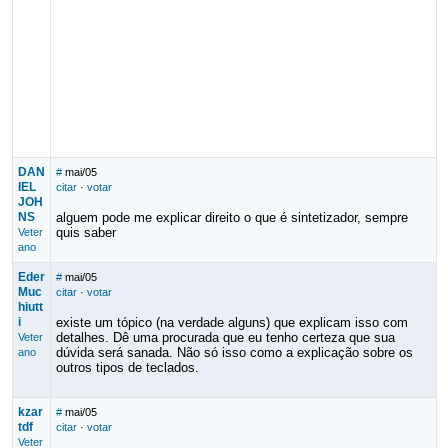
DAN
#
mai/05
IEL
citar
·
votar
JOH
NS
alguem pode me explicar direito o que é sintetizador, sempre
quis saber
Veter
ano
Eder
#
mai/05
Muc
citar
·
votar
hiutt
i
existe um tópico (na verdade alguns) que explicam isso com
detalhes. Dê uma procurada que eu tenho certeza que sua
Veter
dúvida será sanada. Não só isso como a explicação sobre os
ano
outros tipos de teclados.
kzar
#
mai/05
tdf
citar
·
votar
Veter