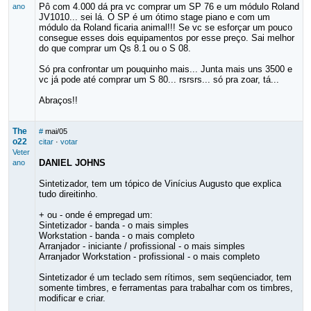
Pô com 4.000 dá pra vc comprar um SP 76 e um módulo Roland
ano
JV1010... sei lá. O SP é um ótimo stage piano e com um
módulo da Roland ficaria animal!!! Se vc se esforçar um pouco
consegue esses dois equipamentos por esse preço. Sai melhor
do que comprar um Qs 8.1 ou o S 08.
Só pra confrontar um pouquinho mais... Junta mais uns 3500 e
vc já pode até comprar um S 80... rsrsrs... só pra zoar, tá...
Abraços!!
The
#
mai/05
o22
citar
·
votar
Veter
DANIEL JOHNS
ano
Sintetizador, tem um tópico de Vinícius Augusto que explica
tudo direitinho.
+ ou - onde é empregad um:
Sintetizador - banda - o mais simples
Workstation - banda - o mais completo
Arranjador - iniciante / profissional - o mais simples
Arranjador Workstation - profissional - o mais completo
Sintetizador é um teclado sem rítimos, sem seqüenciador, tem
somente timbres, e ferramentas para trabalhar com os timbres,
modificar e criar.