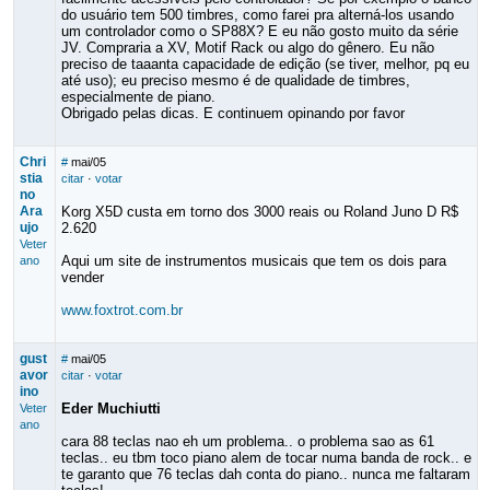
do usuário tem 500 timbres, como farei pra alterná-los usando
um controlador como o SP88X? E eu não gosto muito da série
JV. Compraria a XV, Motif Rack ou algo do gênero. Eu não
preciso de taaanta capacidade de edição (se tiver, melhor, pq eu
até uso); eu preciso mesmo é de qualidade de timbres,
especialmente de piano.
Obrigado pelas dicas. E continuem opinando por favor
Chri
#
mai/05
stia
citar
·
votar
no
Ara
Korg X5D custa em torno dos 3000 reais ou Roland Juno D R$
ujo
2.620
Veter
Aqui um site de instrumentos musicais que tem os dois para
ano
vender
www.foxtrot.com.br
gust
#
mai/05
avor
citar
·
votar
ino
Eder Muchiutti
Veter
ano
cara 88 teclas nao eh um problema.. o problema sao as 61
teclas.. eu tbm toco piano alem de tocar numa banda de rock.. e
te garanto que 76 teclas dah conta do piano.. nunca me faltaram