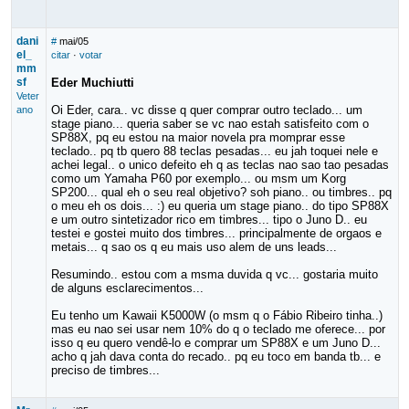
dani
#
mai/05
el_
citar
·
votar
mm
sf
Eder Muchiutti
Veter
Oi Eder, cara.. vc disse q quer comprar outro teclado... um
ano
stage piano... queria saber se vc nao estah satisfeito com o
SP88X, pq eu estou na maior novela pra momprar esse
teclado.. pq tb quero 88 teclas pesadas... eu jah toquei nele e
achei legal.. o unico defeito eh q as teclas nao sao tao pesadas
como um Yamaha P60 por exemplo... ou msm um Korg
SP200... qual eh o seu real objetivo? soh piano.. ou timbres.. pq
o meu eh os dois... :) eu queria um stage piano.. do tipo SP88X
e um outro sintetizador rico em timbres... tipo o Juno D.. eu
testei e gostei muito dos timbres... principalmente de orgaos e
metais... q sao os q eu mais uso alem de uns leads...
Resumindo.. estou com a msma duvida q vc... gostaria muito
de alguns esclarecimentos...
Eu tenho um Kawaii K5000W (o msm q o Fábio Ribeiro tinha..)
mas eu nao sei usar nem 10% do q o teclado me oferece... por
isso q eu quero vendê-lo e comprar um SP88X e um Juno D...
acho q jah dava conta do recado.. pq eu toco em banda tb... e
preciso de timbres...