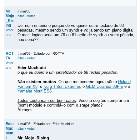
Mr_
#
mai/05
Mojo
citar
·
votar
_Ris
ing
Ué, num entendi o porque de vc querer outro teclado de 88
pesadas, mesmo sendo um synth e vc ja tendo um piano digital.
Veter
O mais logico seria um 76 ou 61 ação de synth ou semi pésada,
ano
nao seria??
ROT
#
mai/05
· Editado por: ROTTA
TA
citar
·
votar
Veter
Eder Muchiutti
ano
o que eu quero é um sintetizador de 88 teclas pesadas.
Não existem muitos
. Os que me ocorrem agora são o
Roland
Fantom X8
, o
Korg Triton Extreme
, o
GEM Equinox 88Pro
e o
Yamaha Motif ES8
.
Todos costumam ser bem caros
. Você já cogitou comprar um
(bom) módulo e controlá-lo com o
stage piano
?
Abraços.
Eder
#
mai/05
· Editado por: Eder Muchiutti
Muc
citar
·
votar
hiutt
i
Mr_Mojo_Rising