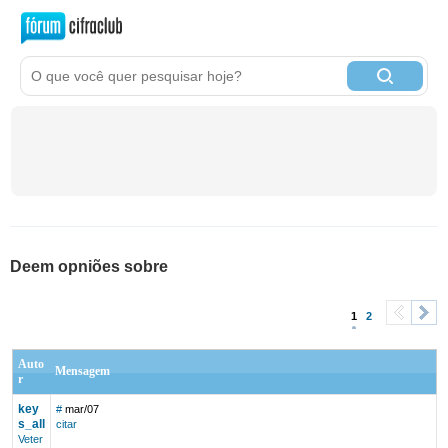
Deem opniões sobre
1
2
<
>
Auto
Mensagem
r
key
#
mar/07
s_all
citar
Veter