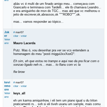
ano
aliás vc é multi de um finado amigo meu... começava com
Giancarlo e terminava com Tardelli... ele tb chamava Leandro...
e era amiguinho de msn do TGC... mas até que vc melhorou o
jeito de escrever,ok,abrassos,ok """ROBO""",ok.
mas... vamos responder ao tópico...
Jok
#
mar/07
er
citar
·
votar
Veter
Mauro Lacerda
ano
Putz. Mas ó, vou desenhar pra ver se vcs entendem a
homenagem do meu "posti migguUxxXooO":
Eh sim, eh que estou no trampo e aqui nao da pra ficar com o
sonzao ligado neh rs... mas... to flanu com vc la
flw brow
kevi
#
mar/07
nmo
citar
·
votar
ore
keys_all
Veter
ano
eh um karma amiquinhow, i eli tem um piano igual u du triton
praticamenti rs... soh si eli tiveh usanu um sample, mais comu