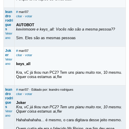
lean
#
mar/07
dro
citar
·
votar
rodri
gue
AUTOBOT
s
kevinmoore e keys_all: Vocês não são a mesma pessoa??
Veter
Sim. Eles são as mesmas pessoas
ano
Jok
#
mar/07
er
citar
·
votar
Veter
keys_all
ano
Kra, vC já tkou nun PC2? Tem uns pianu muito rox, 10 mesmu.
Qquer coisa estamus ai,flw
lean
#
mar/07
· Editado por: leandro rodrigues
dro
citar
·
votar
rodri
gue
Joker
s
Kra, vC já tkou nun PC2? Tem uns pianu muito rox, 10 mesmu.
Qquer coisa estamus ai,flw
Veter
ano
Hahahahahaha... é mesmo, o cara digitava desse jeito mesmo.
Quem curtia ele era o falecido Mr Rising, que fim deu esse