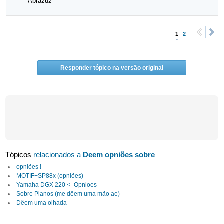
Abrazüz
1
2
<
>
Responder tópico na versão original
Tópicos
relacionados a
Deem opniões sobre
opniões !
MOTIF+SP88x (opniões)
Yamaha DGX 220 <- Opnioes
Sobre Pianos (me dêem uma mão ae)
Dêem uma olhada