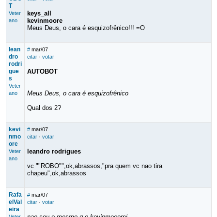
T
keys_all
Veter
kevinmoore
ano
Meus Deus, o cara é esquizofrênico!!! =O
lean
#
mar/07
dro
citar
·
votar
rodri
gue
AUTOBOT
s
Veter
Meus Deus, o cara é esquizofrênico
ano
Qual dos 2?
kevi
#
mar/07
nmo
citar
·
votar
ore
leandro rodrigues
Veter
ano
vc ""ROBO"",ok,abrassos,"pra quem vc nao tira
chapeu",ok,abrassos
Rafa
#
mar/07
elVal
citar
·
votar
eira
nao sou o mesmo q o kevinmecomi
Veter