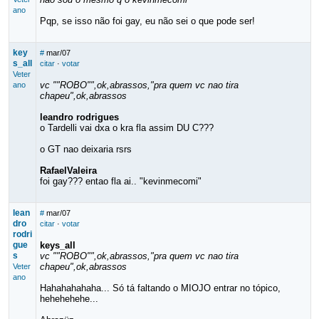
ano
Pqp, se isso não foi gay, eu não sei o que pode ser!
key
#
mar/07
s_all
citar
·
votar
Veter
vc ""ROBO"",ok,abrassos,"pra quem vc nao tira
ano
chapeu",ok,abrassos
leandro rodrigues
o Tardelli vai dxa o kra fla assim DU C???
o GT nao deixaria rsrs
RafaelValeira
foi gay??? entao fla ai.. "kevinmecomi"
lean
#
mar/07
dro
citar
·
votar
rodri
gue
keys_all
s
vc ""ROBO"",ok,abrassos,"pra quem vc nao tira
chapeu",ok,abrassos
Veter
ano
Hahahahahaha... Só tá faltando o MIOJO entrar no tópico,
hehehehehe...