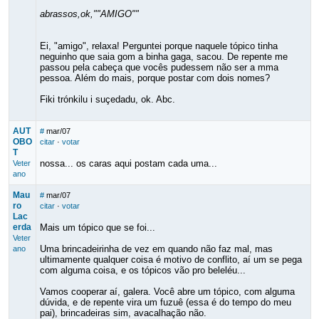
abrassos,ok,""AMIGO""
Ei, "amigo", relaxa! Perguntei porque naquele tópico tinha
neguinho que saia gom a binha gaga, sacou. De repente me
passou pela cabeça que vocês pudessem não ser a mma
pessoa. Além do mais, porque postar com dois nomes?
Fiki trónkilu i suçedadu, ok. Abc.
AUT
#
mar/07
OBO
citar
·
votar
T
nossa... os caras aqui postam cada uma...
Veter
ano
Mau
#
mar/07
ro
citar
·
votar
Lac
erda
Mais um tópico que se foi...
Veter
Uma brincadeirinha de vez em quando não faz mal, mas
ano
ultimamente qualquer coisa é motivo de conflito, aí um se pega
com alguma coisa, e os tópicos vão pro beleléu...
Vamos cooperar aí, galera. Você abre um tópico, com alguma
dúvida, e de repente vira um fuzuê (essa é do tempo do meu
pai), brincadeiras sim, avacalhação não.