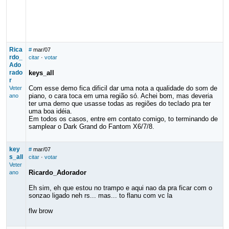
Rica
#
mar/07
rdo_
citar
·
votar
Ado
rado
keys_all
r
Com esse demo fica dificil dar uma nota a qualidade do som de
Veter
piano, o cara toca em uma região só. Achei bom, mas deveria
ano
ter uma demo que usasse todas as regiões do teclado pra ter
uma boa idéia.
Em todos os casos, entre em contato comigo, to terminando de
samplear o Dark Grand do Fantom X6/7/8.
key
#
mar/07
s_all
citar
·
votar
Veter
Ricardo_Adorador
ano
Eh sim, eh que estou no trampo e aqui nao da pra ficar com o
sonzao ligado neh rs... mas... to flanu com vc la
flw brow