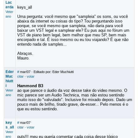
Lac
erda
keys_all
Veter
Uma pergunta: você mesmo que "sampleia" os sons, ou você
ano
abaixa da internet ou coisas do tipo? Tou perguntando isso
porque, se você mesmo que sampleia, não daria para você
baixar um VST legal e samplear ele? Eu pus aqui no fórum um
VST de piano bem legal, bem melhor que meu SP, bem mais
encorpado e tal. É isso mesmo ou eu tou viajando? É que não
entendo nada de samples...
Abraços.
Mauro.
Eder
#
mar/07
· Editado por: Eder Muchiutti
Muc
citar
·
votar
hiutt
i
Hammond B3
ao que parece o áudio da voz desse take do video mesmo. O
Veter
mic parece ser um Audio Technica, mas não estou sentindo
ano
muito isso do "valvulado". Inclusive foi mixado depois. Dado um
pouco mais de brilho, tirado grave, de-esser... Pelo menos é o
que eu estou sentindo.
key
#
mar/07
s_all
citar
·
votar
Veter
puts!!! meu eu queria comentar cada coisa desse tópico
ano