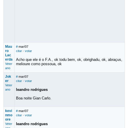
Mau
#
mar/07
ro
citar
·
votar
Lac
erda
Acho que ele é o F.A., ok todu bem, ok, obrighadu, ok, abraçus,
melioure como possoua, ok
Veter
ano
Jok
#
mar/07
er
citar
·
votar
Veter
leandro rodrigues
ano
Boa noite Gian Carlo.
kevi
#
mar/07
nmo
citar
·
votar
ore
leandro rodrigues
Veter