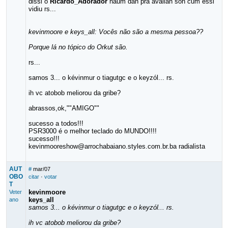
dissi o
Ricardo_Adorador
naum dah pra avaliah soh cum essi
vidiu rs...
kevinmoore e keys_all: Vocês não são a mesma pessoa??
Porque lá no tópico do Orkut são.
rs...
samos 3... o kévinmur o tiagutgc e o keyzól... rs.
ih vc atobob meliorou da gribe?
abrassos,ok,""AMIGO""
sucesso a todos!!!
PSR3000 é o melhor teclado do MUNDO!!!!
sucesso!!!
kevinmooreshow@arrochabaiano.styles.com.br.ba radialista
AUT
#
mar/07
OBO
citar
·
votar
T
kevinmoore
Veter
keys_all
ano
samos 3... o kévinmur o tiagutgc e o keyzól... rs.
ih vc atobob meliorou da gribe?