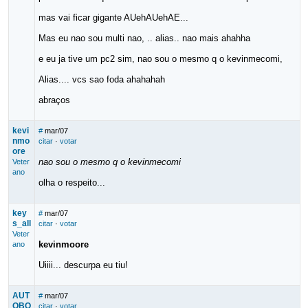
mas vai ficar gigante AUehAUehAE...
Mas eu nao sou multi nao, .. alias.. nao mais ahahha
e eu ja tive um pc2 sim, nao sou o mesmo q o kevinmecomi,
Alias.... vcs sao foda ahahahah
abraços
kevi
#
mar/07
nmo
citar
·
votar
ore
nao sou o mesmo q o kevinmecomi
Veter
ano
olha o respeito...
key
#
mar/07
s_all
citar
·
votar
Veter
kevinmoore
ano
Uiiii... descurpa eu tiu!
AUT
#
mar/07
OBO
citar
·
votar