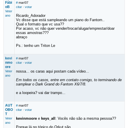
Fábi
#
mar/07
oB
citar
·
votar
Veter
Ricardo_Adorador
ano
Vc disse que está sampleando um piano do Fantom..
Qual o formato que vc usa??
Por acaso, vc não quer vender/trocar/alugar/emprestar/doar
essas amostras???
abraço
Ps.: tenho um Triton Le
kevi
#
mar/07
nmo
citar
·
votar
ore
nossa... os caras aqui postam cada vídeo...
Veter
ano
Em todos os casos, entre em contato comigo, to terminando de
samplear o Dark Grand do Fantom X6/7/8.
e a loopeira? vai dar trampo...
AUT
#
mar/07
OBO
citar
·
votar
T
kevinmoore
e
keys_all
: Vocês não são a mesma pessoa??
Veter
ano
Porque lá no tópico do Orkut são.