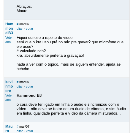
Abraços.
Mauro.
Ham
#
mar/07
mon
citar
·
votar
d B3
Fiquei curioso a rspeito do video
Veter
será que o kra usou pré no mic pra gravar? que microfone que
ano
ele usou?
é valvulado neh?
kra, absurdamente perfeita a gravação!
nada a ver com o tópico, mais se alguem entender, ajuda ae
hehehe
kevi
#
mar/07
nmo
citar
·
votar
ore
Hammond B3
Veter
ano
o cara deve ter ligado em linha o áudio e sincronizou com o
vídeo... não deve se tratar de um áudio de câmera, e sim áudio
em linha, qualidade perfeita e vídeo da câmera misturados...
Mau
#
mar/07
ro
citar
·
votar