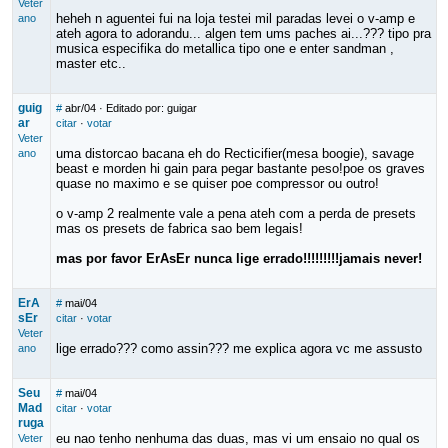
Veter
heheh n aguentei fui na loja testei mil paradas levei o v-amp e
ano
ateh agora to adorandu... algen tem ums paches ai...??? tipo pra
musica especifika do metallica tipo one e enter sandman ,
master etc..
guig
#
abr/04
· Editado por: guigar
ar
citar
·
votar
Veter
uma distorcao bacana eh do Recticifier(mesa boogie), savage
ano
beast e morden hi gain para pegar bastante peso!poe os graves
quase no maximo e se quiser poe compressor ou outro!
o v-amp 2 realmente vale a pena ateh com a perda de presets
mas os presets de fabrica sao bem legais!
mas por favor ErAsEr nunca lige errado!!!!!!!!!jamais never!
ErA
#
mai/04
sEr
citar
·
votar
Veter
lige errado??? como assin??? me explica agora vc me assusto
ano
Seu
#
mai/04
Mad
citar
·
votar
ruga
eu nao tenho nenhuma das duas, mas vi um ensaio no qual os
Veter