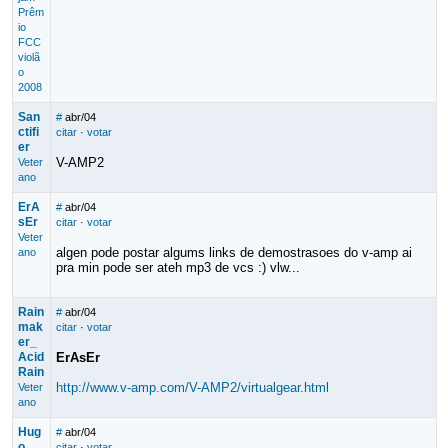
Prêm
io
FCC
violã
o
2008
San
#
abr/04
ctifi
citar
·
votar
er
V-AMP2
Veter
ano
ErA
#
abr/04
sEr
citar
·
votar
Veter
algen pode postar algums links de demostrasoes do v-amp ai
ano
pra min pode ser ateh mp3 de vcs :) vlw...
Rain
#
abr/04
mak
citar
·
votar
er_
Acid
ErAsEr
Rain
http://www.v-amp.com/V-AMP2/virtualgear.html
Veter
ano
Hug
#
abr/04
o
citar
·
votar