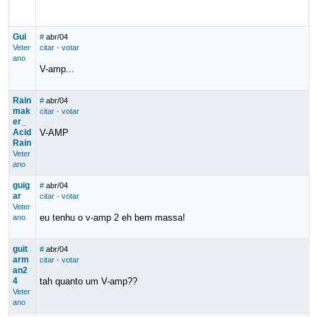
Gui
#
abr/04
Veter
citar
·
votar
ano
V-amp...
Rain
#
abr/04
mak
citar
·
votar
er_
Acid
V-AMP
Rain
Veter
ano
guig
#
abr/04
ar
citar
·
votar
Veter
eu tenhu o v-amp 2 eh bem massa!
ano
guit
#
abr/04
arm
citar
·
votar
an2
4
tah quanto um V-amp??
Veter
ano