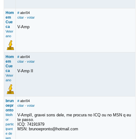
Hom
#
abr/04
em
citar
·
votar
Cue
ca
V-Amp
Veter
ano
Hom
#
abr/04
em
citar
·
votar
Cue
ca
V-Amp II
Veter
ano
brun
#
abr/04
oepr
citar
·
votar
onto
V-AmpII, gravei sons dele, me procura no ICQ ou no MSN q eu
Melh
te passo.
or
ICQ: 74191979
partic
MSN: brunoepronto@hotmail.com
ipant
e de
jam