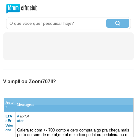
V-ampII ou Zoom707II?
Auto
Mensagem
r
ErA
#
abr/04
sEr
citar
Veter
Galera to com +- 700 conto e qero compra algo pra chega mais
ano
perto do som de metal,metal melodico pedal ou pedaleira ou o