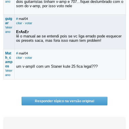
dois guitarristas tinham v-amp e 707...fiquei deslumbrado com o
ano
som do v-amp, por isso voto nele
guig
#
mai/04
ar
citar
·
votar
Veter
ErAsEr
ano
lê o manual ae se entendi pois se vc liga errado pode esquecer
os presets saca, mas fora isso naum tem problem!
Mat
#
mai/04
h_c
citar
·
votar
amp
os
um v-ampII com um Staner kute 25 fica legal???
Veter
ano
Responder tópico na versão original