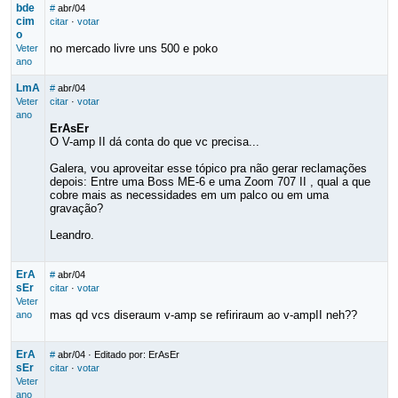
bde
#
abr/04
cim
citar
·
votar
o
no mercado livre uns 500 e poko
Veter
ano
LmA
#
abr/04
Veter
citar
·
votar
ano
ErAsEr
O V-amp II dá conta do que vc precisa...
Galera, vou aproveitar esse tópico pra não gerar reclamações
depois: Entre uma Boss ME-6 e uma Zoom 707 II , qual a que
cobre mais as necessidades em um palco ou em uma
gravação?
Leandro.
ErA
#
abr/04
sEr
citar
·
votar
Veter
mas qd vcs diseraum v-amp se refiriraum ao v-ampII neh??
ano
ErA
#
abr/04
· Editado por: ErAsEr
sEr
citar
·
votar
Veter
....
ano