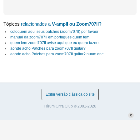
Tópicos
relacionados a
V-ampII ou Zoom707II?
coloquem aqui seus patches (zoom707II) por favaor
manual da zoom707II em portugues quem tem
quem tem zoom707II avise aqui que eu quero fazer u
aonde acho Patches para zoom707II guitar?
aonde acho Patches para zoom707II guitar? nuam enc
Exibir versão clássica do site
Fórum Cifra Club © 2001-2026