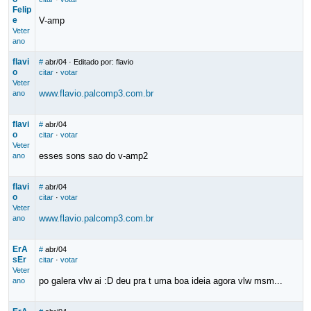
Felip
e
V-amp
Veter
ano
flavi
#
abr/04
· Editado por: flavio
o
citar
·
votar
Veter
www.flavio.palcomp3.com.br
ano
flavi
#
abr/04
o
citar
·
votar
Veter
esses sons sao do v-amp2
ano
flavi
#
abr/04
o
citar
·
votar
Veter
www.flavio.palcomp3.com.br
ano
ErA
#
abr/04
sEr
citar
·
votar
Veter
po galera vlw ai :D deu pra t uma boa ideia agora vlw msm...
ano