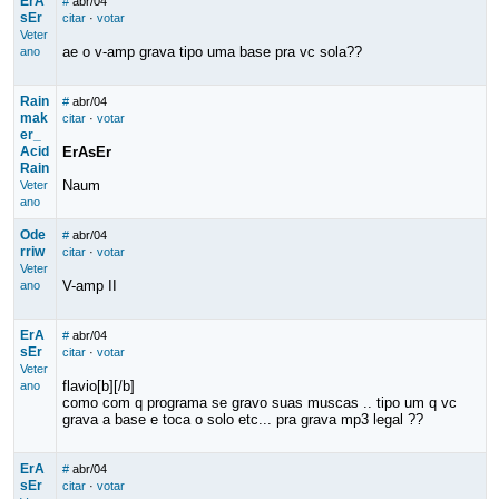
ErA
#
abr/04
sEr
citar
·
votar
Veter
ae o v-amp grava tipo uma base pra vc sola??
ano
Rain
#
abr/04
mak
citar
·
votar
er_
Acid
ErAsEr
Rain
Naum
Veter
ano
Ode
#
abr/04
rriw
citar
·
votar
Veter
V-amp II
ano
ErA
#
abr/04
sEr
citar
·
votar
Veter
flavio[b][/b]
ano
como com q programa se gravo suas muscas .. tipo um q vc
grava a base e toca o solo etc... pra grava mp3 legal ??
ErA
#
abr/04
sEr
citar
·
votar