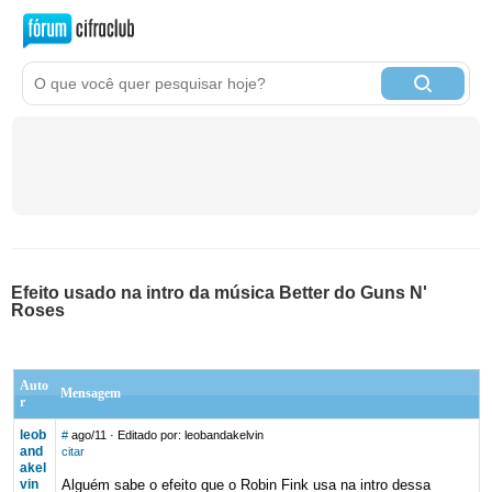
Efeito usado na intro da música Better do Guns N'
Roses
Auto
Mensagem
r
leob
#
ago/11
· Editado por: leobandakelvin
and
citar
akel
vin
Alguém sabe o efeito que o Robin Fink usa na intro dessa