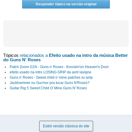
Responder tópico na versão original
Tópicos
relacionados a
Efeito usado na intro da música Better
do Guns N' Roses
Patch Zoom G1N - Guns n' Roses - Knockin'on Heaven's Door
efeito usado na intro LOSING GRIP da avril lavigne
Guns n' Roses - Sweet child o' mine patches xv amp
Jackhammer ou Guv'nor pra tocar Guns N'Roses?
Guitar Rig 5 Sweet Child O' Mine Guns N' Roses
Exibir versão clássica do site