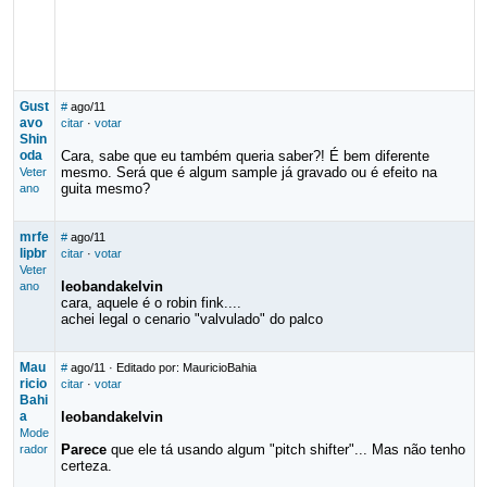
Gust
#
ago/11
avo
citar
·
votar
Shin
oda
Cara, sabe que eu também queria saber?! É bem diferente
mesmo. Será que é algum sample já gravado ou é efeito na
Veter
guita mesmo?
ano
mrfe
#
ago/11
lipbr
citar
·
votar
Veter
leobandakelvin
ano
cara, aquele é o robin fink....
achei legal o cenario "valvulado" do palco
Mau
#
ago/11
· Editado por: MauricioBahia
ricio
citar
·
votar
Bahi
a
leobandakelvin
Mode
Parece
que ele tá usando algum "pitch shifter"... Mas não tenho
rador
certeza.