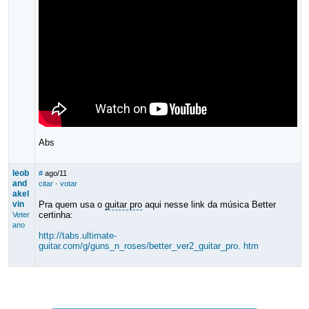
Abs
leob
#
ago/11
and
citar
·
votar
akel
vin
Pra quem usa o
guitar pro
aqui nesse link da música Better
certinha:
Veter
ano
http://tabs.ultimate-
guitar.com/g/guns_n_roses/better_ver2_guitar_pro. htm