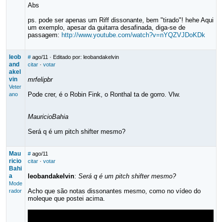
Abs
ps. pode ser apenas um Riff dissonante, bem "tirado"! hehe Aqui
um exemplo, apesar da guitarra desafinada, diga-se de
passagem:
http://www.youtube.com/watch?v=nYQZVJDoKDk
leob
#
ago/11
· Editado por: leobandakelvin
and
citar
·
votar
akel
vin
mrfelipbr
Veter
Pode crer, é o Robin Fink, o Ronthal ta de gorro. Vlw.
ano
MauricioBahia
Será q é um pitch shifter mesmo?
Mau
#
ago/11
ricio
citar
·
votar
Bahi
a
leobandakelvin
:
Será q é um pitch shifter mesmo?
Mode
Acho que são notas dissonantes mesmo, como no vídeo do
rador
moleque que postei acima.