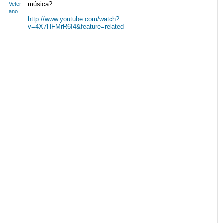
música?
Veter
ano
http://www.youtube.com/watch?
v=4X7HFMrR6I4&feature=related