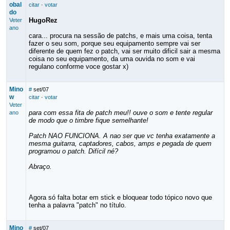
obal
citar
·
votar
do
HugoRez
Veter
ano
cara... procura na sessão de patchs, e mais uma coisa, tenta
fazer o seu som, porque seu equipamento sempre vai ser
diferente de quem fez o patch, vai ser muito dificil sair a mesma
coisa no seu equipamento, da uma ouvida no som e vai
regulano conforme voce gostar x)
Mino
#
set/07
w
citar
·
votar
Veter
para com essa fita de patch meu!! ouve o som e tente regular
ano
de modo que o timbre fique semelhante!
Patch NAO FUNCIONA. A nao ser que vc tenha exatamente a
mesma guitarra, captadores, cabos, amps e pegada de quem
programou o patch. Difícil né?
Abraço.
Agora só falta botar em stick e bloquear todo tópico novo que
tenha a palavra "patch" no título.
Mino
#
set/07