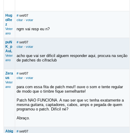
Hug
#
set/07
oRe
citar
·
votar
z
ngm vai resp eu n?
Veter
ano
puN
#
set/07
K_p
citar
·
votar
AuL
acho que vai ser dificil alguem responder aqui, procura na seção
Veter
de patches do cifraclub
ano
Zera
#
set/07
us
citar
·
votar
Veter
para com essa fita de patch meu!! ouve o som e tente regular
ano
de modo que o timbre fique semelhante!
Patch NAO FUNCIONA. A nao ser que vc tenha exatamente a
mesma guitarra, captadores, cabos, amps e pegada de quem
programou o patch. Difícil né?
Abraço.
Abig
#
set/07