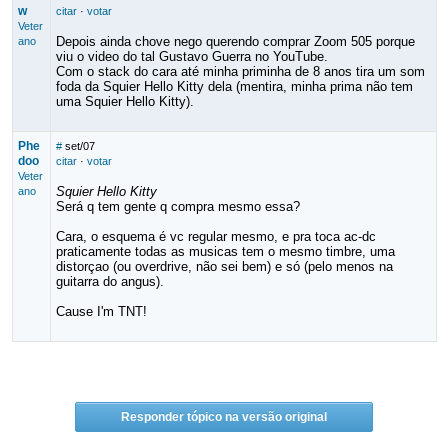
w
citar
·
votar
Veter
Depois ainda chove nego querendo comprar Zoom 505 porque
ano
viu o video do tal Gustavo Guerra no YouTube.
Com o stack do cara até minha priminha de 8 anos tira um som
foda da Squier Hello Kitty dela (mentira, minha prima não tem
uma Squier Hello Kitty).
Phe
#
set/07
doo
citar
·
votar
Veter
Squier Hello Kitty
ano
Será q tem gente q compra mesmo essa?
Cara, o esquema é vc regular mesmo, e pra toca ac-dc
praticamente todas as musicas tem o mesmo timbre, uma
distorçao (ou overdrive, não sei bem) e só (pelo menos na
guitarra do angus).
Cause I'm TNT!
Responder tópico na versão original