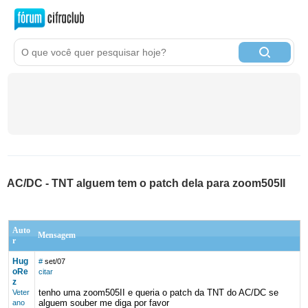
AC/DC - TNT alguem tem o patch dela para zoom505II
Auto
Mensagem
r
Hug
#
set/07
oRe
citar
z
tenho uma zoom505II e queria o patch da TNT do AC/DC se
Veter
alguem souber me diga por favor
ano