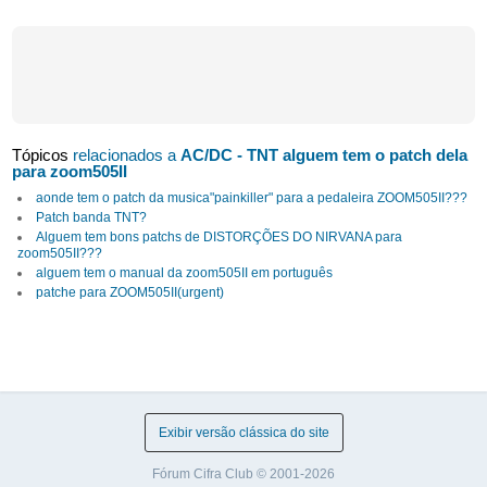
Tópicos
relacionados a
AC/DC - TNT alguem tem o patch dela
para zoom505II
aonde tem o patch da musica"painkiller" para a pedaleira ZOOM505II???
Patch banda TNT?
Alguem tem bons patchs de DISTORÇÕES DO NIRVANA para
zoom505II???
alguem tem o manual da zoom505II em português
patche para ZOOM505II(urgent)
Exibir versão clássica do site
Fórum Cifra Club © 2001-2026