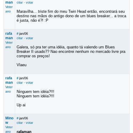
man
citar
·
votar
Veter
Maravilha... triste fim do meu Twin Head então, encontrará seu
ano
destino nas mãos do antigo dono de um blues breaker... a troca
é justa, não é?! :P
rafa
#
jan/06
man
citar
·
votar
Veter
Galera, só pra ter uma idéia, quanto tá valendo um Blues
ano
Breaker II usado?? Nao encontrei nenhum no mercado livre pra
comprar os preços!
Vlaeu
rafa
#
jan/06
man
citar
·
votar
Veter
Ninguem tem idéia?!!!
ano
Ninguem tem idéia?!!!
Up ai
Mino
#
jan/06
w
citar
·
votar
Veter
rafaman
ano