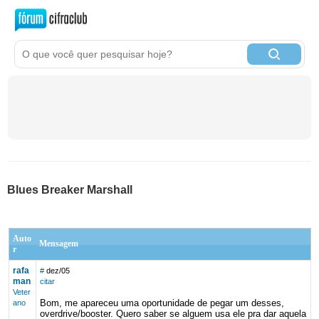
Blues Breaker Marshall
Auto
Mensagem
r
rafa
#
dez/05
man
citar
Veter
Bom, me apareceu uma oportunidade de pegar um desses,
ano
overdrive/booster. Quero saber se alguem usa ele pra dar aquela