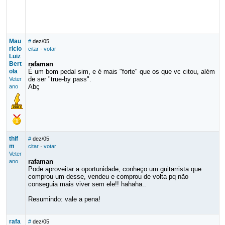
Mau
#
dez/05
ricio
citar
·
votar
Luiz
Bert
rafaman
ola
É um bom pedal sim, e é mais "forte" que os que vc citou, além
de ser "true-by pass".
Veter
Abç
ano
thif
#
dez/05
m
citar
·
votar
Veter
rafaman
ano
Pode aproveitar a oportunidade, conheço um guitarrista que
comprou um desse, vendeu e comprou de volta pq não
conseguia mais viver sem ele!! hahaha..
Resumindo: vale a pena!
rafa
#
dez/05