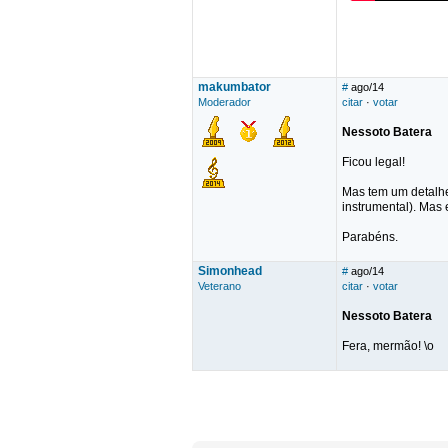
makumbator
#
ago/14
Moderador
citar
·
votar
Nessoto Batera
Ficou legal!
Mas tem um detalhe
instrumental). Mas 
Parabéns.
Simonhead
#
ago/14
Veterano
citar
·
votar
Nessoto Batera
Fera, mermão! \o