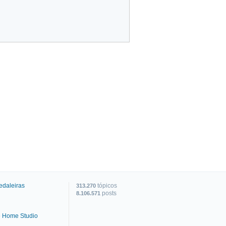
edaleiras
tópicos
313.270
posts
8.106.571
e Home Studio