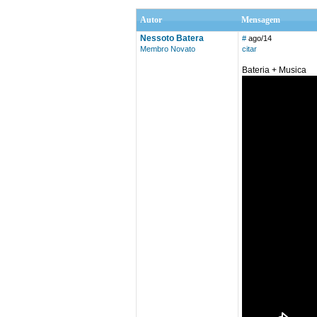
Autor
Mensagem
Nessoto Batera
#
ago/14
Membro Novato
citar
Bateria + Musica