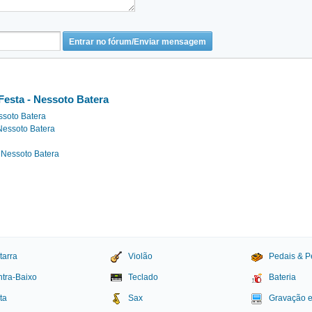
Festa - Nessoto Batera
ssoto Batera
- Nessoto Batera
 Nessoto Batera
tarra
Violão
Pedais & P
tra-Baixo
Teclado
Bateria
ta
Sax
Gravação 