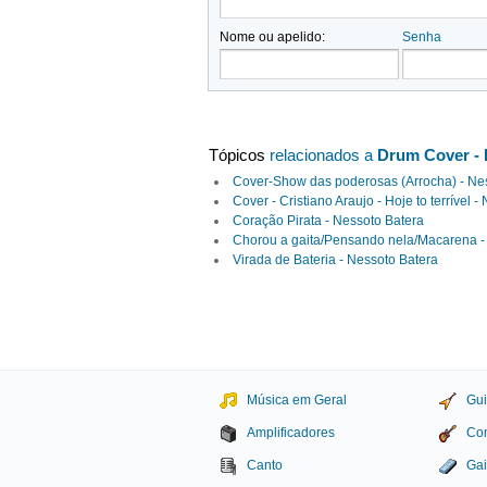
Nome ou apelido:
Senha
Tópicos
relacionados a
Drum Cover - 
Cover-Show das poderosas (Arrocha) - Ne
Cover - Cristiano Araujo - Hoje to terrível 
Coração Pirata - Nessoto Batera
Chorou a gaita/Pensando nela/Macarena -
Virada de Bateria - Nessoto Batera
Música em Geral
Gui
Amplificadores
Con
Canto
Gai