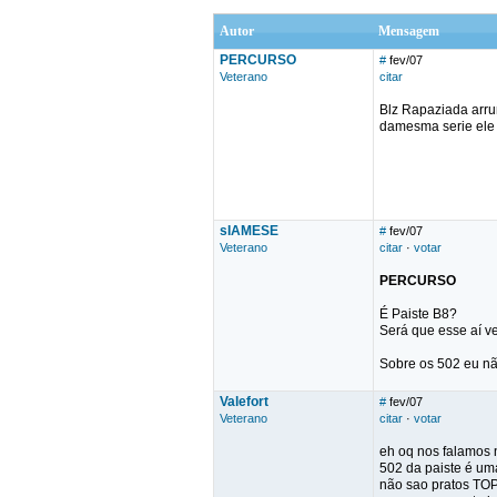
Autor
Mensagem
PERCURSO
#
fev/07
Veterano
citar
Blz Rapaziada arru
damesma serie ele
sIAMESE
#
fev/07
Veterano
citar
·
votar
PERCURSO
É Paiste B8?
Será que esse aí v
Sobre os 502 eu nã
Valefort
#
fev/07
Veterano
citar
·
votar
eh oq nos falamos n
502 da paiste é uma
não sao pratos TOP