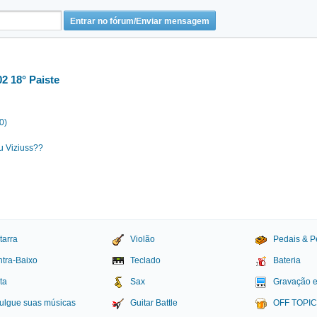
2 18° Paiste
0)
u Viziuss??
tarra
Violão
Pedais & P
tra-Baixo
Teclado
Bateria
ta
Sax
Gravação 
ulgue suas músicas
Guitar Battle
OFF TOPI