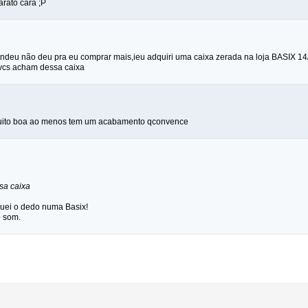
arato cara ;P
endeu não deu pra eu comprar mais,ieu adquiri uma caixa zerada na loja BASIX 
 vcs acham dessa caixa
 muito boa ao menos tem um acabamento qconvence
sa caixa
uei o dedo numa Basix!
o som.