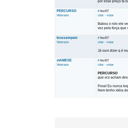
por esse preço ta b
PERCURSO
#
fev/07
Veterano
citar
·
votar
Babou o rolo ele v
vez pela força que
leossampaio
#
fev/07
Veterano
citar
·
votar
Já ouvi dizer q é
sIAMESE
#
fev/07
Veterano
citar
·
votar
PERCURSO
que vcs acham des
Poxa! Eu nunca toq
Nem tenho idéia d