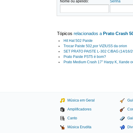
Nome ou apelido:
Senha
Tópicos
relacionados a
Prato Crash 50
Hit Hat 502 Paiste
Trocar Paiste 502,por VIZIUSS da orion
SET PRATO PAISTE L-302 C/BAG (14/16/2
Prato Paiste PST5 é bom?
Prato Medium Crash 17” Harpy K, Xande o
Música em Geral
Gui
Amplificadores
Con
Canto
Gai
Música Erudita
Div