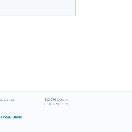
edaleiras
tópicos
313.270
posts
8.106.570
e Home Studio
C