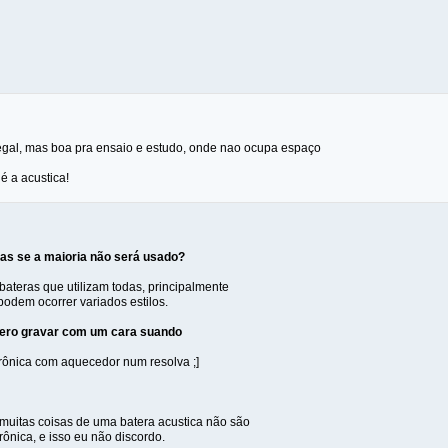
legal, mas boa pra ensaio e estudo, onde nao ocupa espaço
é a acustica!
ças se a maioria não será usado?
bateras que utilizam todas, principalmente
dem ocorrer variados estilos.
uero gravar com um cara suando
ônica com aquecedor num resolva ;]
 muitas coisas de uma batera acustica não são
trônica, e isso eu não discordo.