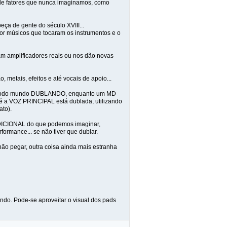
e de fatores que nunca imaginamos, como
ça de gente do século XVIII...
or músicos que tocaram os instrumentos e o
am amplificadores reais ou nos dão novas
 metais, efeitos e até vocais de apoio...
 e todo mundo DUBLANDO, enquanto um MD
até a VOZ PRINCIPAL está dublada, utilizando
ato).
RADICIONAL do que podemos imaginar,
ormance... se não tiver que dublar.
não pegar, outra coisa ainda mais estranha
ndo. Pode-se aproveitar o visual dos pads