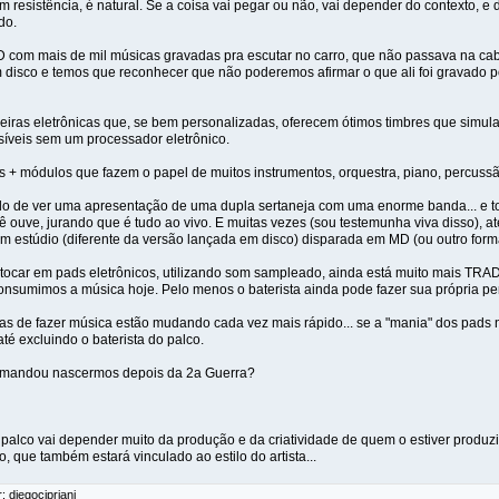
m resistência, é natural. Se a coisa vai pegar ou não, vai depender do contexto, 
do.
com mais de mil músicas gravadas pra escutar no carro, que não passava na cabe
disco e temos que reconhecer que não poderemos afirmar o que ali foi gravado p
iras eletrônicas que, se bem personalizadas, oferecem ótimos timbres que simul
íveis sem um processador eletrônico.
 + módulos que fazem o papel de muitos instrumentos, orquestra, piano, percussão,
lo de ver uma apresentação de uma dupla sertaneja com uma enorme banda...
ê ouve, jurando que é tudo ao vivo. E muitas vezes (sou testemunha viva disso), 
em estúdio (diferente da versão lançada em disco) disparada em MD (ou outro form
 tocar em pads eletrônicos, utilizando som sampleado, ainda está muito mais T
nsumimos a música hoje. Pelo menos o baterista ainda pode fazer sua própria perf
mas de fazer música estão mudando cada vez mais rápido... se a "mania" dos pads 
até excluindo o baterista do palco.
 mandou nascermos depois da 2a Guerra?
 palco vai depender muito da produção e da criatividade de quem o estiver produzi
, que também estará vinculado ao estilo do artista...
: diegocipriani