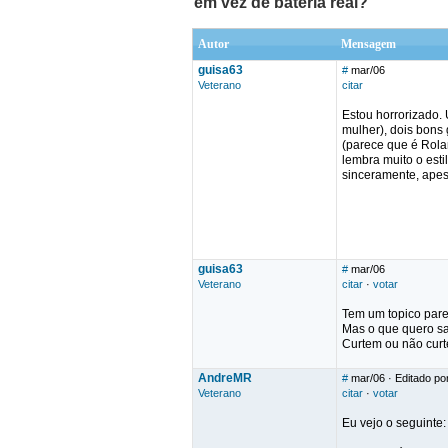
em vez de bateria real?
Autor
Mensagem
guisa63
#
mar/06
Veterano
citar
Estou horrorizado
mulher), dois bons 
(parece que é Rola
lembra muito o est
sinceramente, apesa
guisa63
#
mar/06
Veterano
citar
·
votar
Tem um topico pare
Mas o que quero sab
Curtem ou não cur
AndreMR
#
mar/06
· Editado p
Veterano
citar
·
votar
Eu vejo o seguinte: