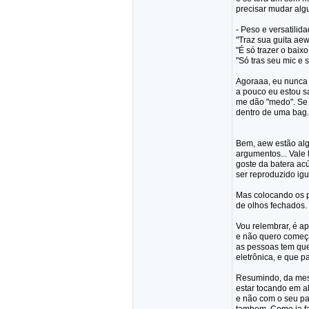
precisar mudar alg
- Peso e versatilid
"Traz sua guita ae
"É só trazer o baix
"Só tras seu mic e so
Agoraaa, eu nunca o
a pouco eu estou s
me dão "medo". Se 
dentro de uma bag.
Bem, aew estão alg
argumentos... Vale
goste da batera acú
ser reproduzido ig
Mas colocando os p
de olhos fechados.
Vou relembrar, é a
e não quero começa
as pessoas tem qu
eletrônica, e que pa
Resumindo, da mesm
estar tocando em a
e não com o seu par