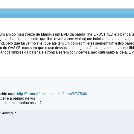
. Um amigo meu trouxe de Manaus um DVD da banda The ERUSTRED e a banda t
guitarristas (base e solo, que tbm reversa com violão) um baixista, uma pianica (te
nd, pelo que fui ver no site) que até tem um bom som, eles seguem um estilo pa
ilo do OASYS, mas será que o uso dessas tecnologias não tira totalmente a sensil
r dos timbres da bateria eletronica serem convicentes, não curti muito a ideia. E
cido aqui:
http://forum.cifraclub.com.br/forum/6/87536/
er é a opnião de vcs...
tem quem trabalha assim?
or: AndreMR