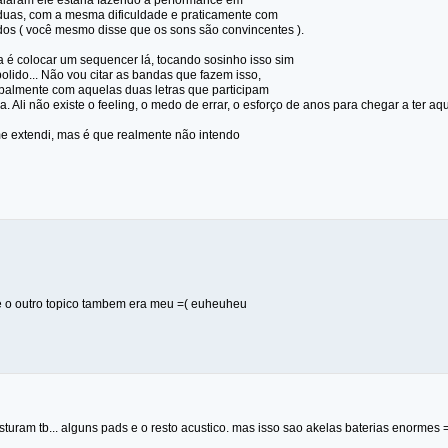
laram ele estaria fazendo a performance em
duas, com a mesma dificuldade e praticamente com
os ( você mesmo disse que os sons são convincentes ).
a é colocar um sequencer lá, tocando sosinho isso sim
olido... Não vou citar as bandas que fazem isso,
ipalmente com aquelas duas letras que participam
a. Ali não existe o feeling, o medo de errar, o esforço de anos para chegar a ter aq
 extendi, mas é que realmente não intendo
e o outro topico tambem era meu =( euheuheu
isturam tb... alguns pads e o resto acustico. mas isso sao akelas baterias enormes 