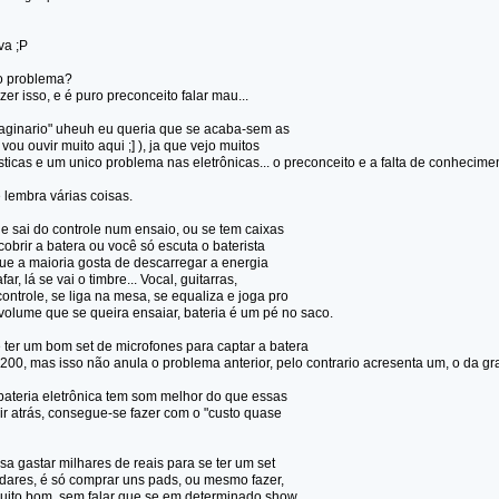
va ;P
 o problema?
r isso, e é puro preconceito falar mau...
ginario" uheuh eu queria que se acaba-sem as
 vou ouvir muito aqui ;] ), ja que vejo muitos
icas e um unico problema nas eletrônicas... o preconceito e a falta de conhecime
 lembra várias coisas.
ue sai do controle num ensaio, ou se tem caixas
obrir a batera ou você só escuta o baterista
ue a maioria gosta de descarregar a energia
ar, lá se vai o timbre... Vocal, guitarras,
controle, se liga na mesa, se equaliza e joga pro
 volume que se queira ensaiar, bateria é um pé no saco.
e ter um bom set de microfones para captar a batera
200, mas isso não anula o problema anterior, pelo contrario acresenta um, o da gr
 bateria eletrônica tem som melhor do que essas
ir atrás, consegue-se fazer com o "custo quase
isa gastar milhares de reais para se ter um set
dares, é só comprar uns pads, ou mesmo fazer,
uito bom, sem falar que se em determinado show