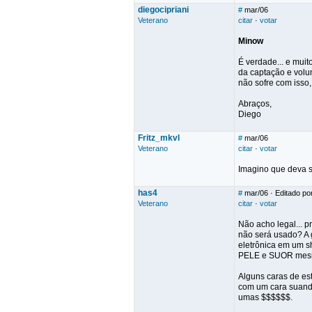
diegocipriani
#
mar/06
Veterano
citar
·
votar
Minow
É verdade... e muit
da captação e volum
não sofre com isso
Abraços,
Diego
Fritz_mkvl
#
mar/06
Veterano
citar
·
votar
Imagino que deva s
has4
#
mar/06
· Editado po
Veterano
citar
·
votar
Não acho legal... p
não será usado? A g
eletrônica em um sh
PELE e SUOR mesmo 
Alguns caras de est
com um cara suando
umas $$$$$$.