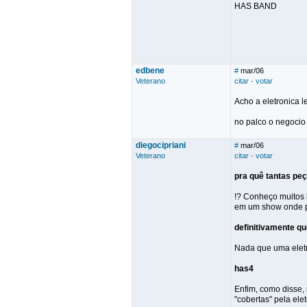
HAS BAND
edbene
#
mar/06
Veterano
citar
·
votar
Acho a eletronica 
no palco o negocio 
diegocipriani
#
mar/06
Veterano
citar
·
votar
pra quê tantas pe
!? Conheço muitos 
em um show onde po
definitivamente q
Nada que uma eletr
has4
Enfim, como disse,
"cobertas" pela ele