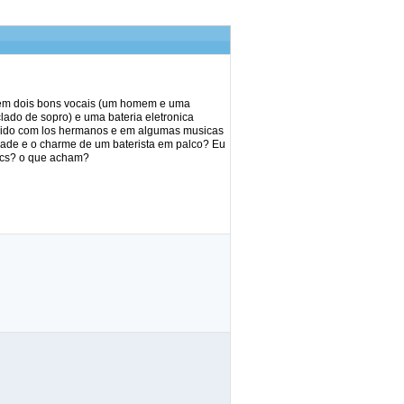
em dois bons vocais (um homem e uma
clado de sopro) e uma bateria eletronica
recido com los hermanos e em algumas musicas
idade e o charme de um baterista em palco? Eu
 vcs? o que acham?