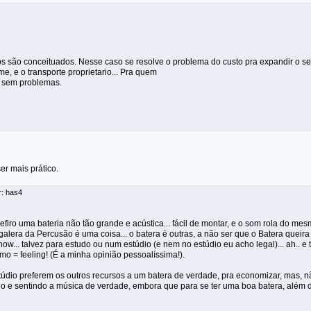
os são conceituados. Nesse caso se resolve o problema do custo pra expandir o set
e, e o transporte proprietario... Pra quem
, sem problemas.
er mais prático.
r: has4
refiro uma bateria não tão grande e acústica... fácil de montar, e o som rola do mesm
alera da Percusão é uma coisa... o batera é outras, a não ser que o Batera queira 
ow... talvez para estudo ou num estúdio (e nem no estúdio eu acho legal)... ah.. e
= feeling! (É a minha opinião pessoalíssima!).
údio preferem os outros recursos a um batera de verdade, pra economizar, mas, nã
 e sentindo a música de verdade, embora que para se ter uma boa batera, além 