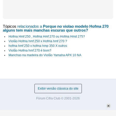
Tópicos
relacionados a
Porque no violao modelo Hofma 270
alguns tem mais manchas escuras que outros?
Hofma Hmf 250 , Hofma Hmf 270 ou Hofma Hmd 275?
Violão Hofma hmf 250 x Hofma hmf 270 ?
hofma hmf 250 x hofma hmp 350 X outros
Violão Hofma hmf 270 é bom?
Manchas na madeira do Violão Yamaha APX 10 NA
Exibir versão clássica do site
Fórum Cifra Club © 2001-2026