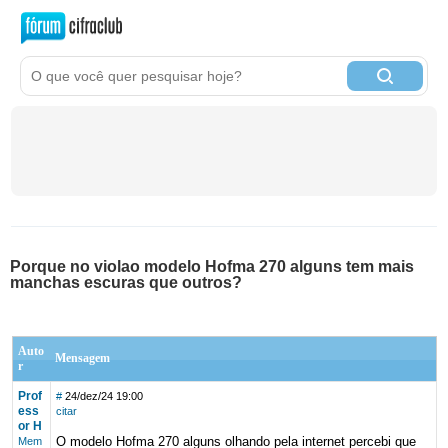
Porque no violao modelo Hofma 270 alguns tem mais
manchas escuras que outros?
Auto
Mensagem
r
Prof
#
24/dez/24 19:00
ess
citar
or H
O modelo Hofma 270 alguns olhando pela internet percebi que
Mem