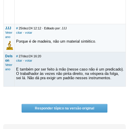
JJJ
#
25/dez/24 12:12
· Editado por: JJJ
Veter
citar
·
votar
ano
Porque é de madeira, não um material sintético.
Dels
#
27/dez/24 16:20
on
citar
·
votar
Veter
E também por ser feito à mão (nesse caso não é um predicado).
ano
O trabalhador às vezes não pinta direito, na véspera da folga,
sei lá. Não dá pra exigir um padrão nesses instrumentos.
Responder tópico na versão original