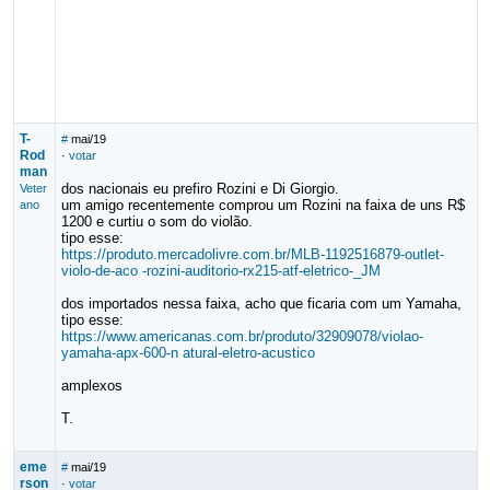
T-
#
mai/19
Rod
·
votar
man
dos nacionais eu prefiro Rozini e Di Giorgio.
Veter
um amigo recentemente comprou um Rozini na faixa de uns R$
ano
1200 e curtiu o som do violão.
tipo esse:
https://produto.mercadolivre.com.br/MLB-1192516879-outlet-
violo-de-aco -rozini-auditorio-rx215-atf-eletrico-_JM
dos importados nessa faixa, acho que ficaria com um Yamaha,
tipo esse:
https://www.americanas.com.br/produto/32909078/violao-
yamaha-apx-600-n atural-eletro-acustico
amplexos
T.
eme
#
mai/19
rson
·
votar