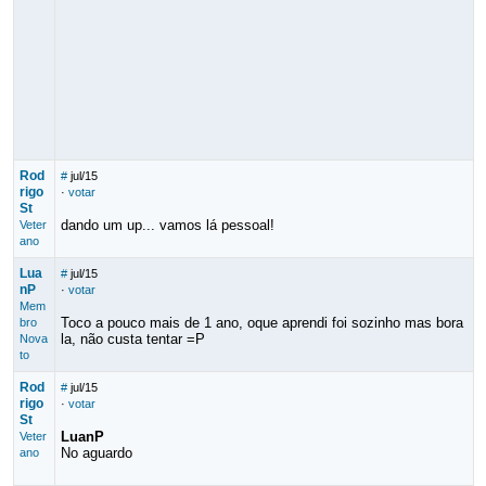
Rod
#
jul/15
rigo
·
votar
St
dando um up... vamos lá pessoal!
Veter
ano
Lua
#
jul/15
nP
·
votar
Mem
Toco a pouco mais de 1 ano, oque aprendi foi sozinho mas bora
bro
la, não custa tentar =P
Nova
to
Rod
#
jul/15
rigo
·
votar
St
LuanP
Veter
No aguardo
ano