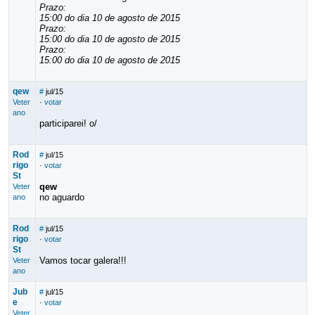
Prazo:
15:00 do dia 10 de agosto de 2015
Prazo:
15:00 do dia 10 de agosto de 2015
Prazo:
15:00 do dia 10 de agosto de 2015
qew
#
jul/15
Veter
·
votar
ano
participarei! o/
Rod
#
jul/15
rigo
·
votar
St
qew
Veter
no aguardo
ano
Rod
#
jul/15
rigo
·
votar
St
Vamos tocar galera!!!
Veter
ano
Jub
#
jul/15
e
·
votar
Veter