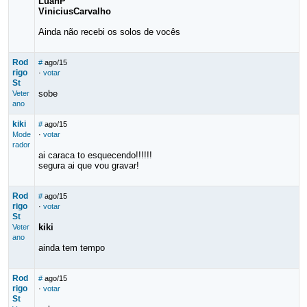
LuanP
ViniciusCarvalho
Ainda não recebi os solos de vocês
Rod
#
ago/15
rigo
·
votar
St
sobe
Veter
ano
kiki
#
ago/15
Mode
·
votar
rador
ai caraca to esquecendo!!!!!!
segura ai que vou gravar!
Rod
#
ago/15
rigo
·
votar
St
kiki
Veter
ano
ainda tem tempo
Rod
#
ago/15
rigo
·
votar
St