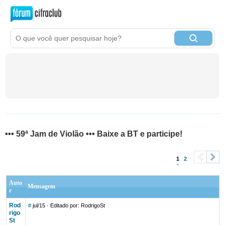
••• 59ª Jam de Violão ••• Baixe a BT e participe!
1
2
<
>
Auto
Mensagem
r
Rod
#
jul/15
· Editado por: RodrigoSt
rigo
St