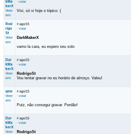
kMa
·
votar
kerX
Vixi, só vi hoje o tópico :(
Veter
ano
Rod
#
ago/15
rigo
·
votar
St
DarkMakerX
Veter
ano
vamo la cara, eu espero seu solo
Dar
#
ago/15
kMa
·
votar
kerX
RodrigoSt
Veter
Vou tentar gravar no eu horário de almoço. Valeu!
ano
qew
#
ago/15
Veter
·
votar
ano
Putz, não consegui gravar. Perdão!
Dar
#
ago/15
kMa
·
votar
kerX
RodrigoSt
Veter