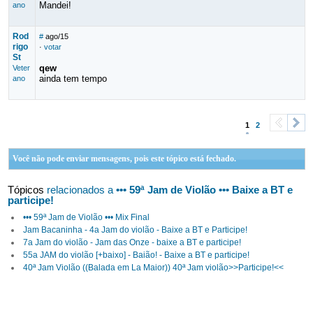
Mandei!
ano
Rod
#
ago/15
rigo
·
votar
St
qew
Veter
ainda tem tempo
ano
1
2
<
>
Você não pode enviar mensagens, pois este tópico está fechado.
Tópicos
relacionados a
••• 59ª Jam de Violão ••• Baixe a BT e
participe!
••• 59ª Jam de Violão ••• Mix Final
Jam Bacaninha - 4a Jam do violão - Baixe a BT e Participe!
7a Jam do violão - Jam das Onze - baixe a BT e participe!
55a JAM do violão [+baixo] - Baião! - Baixe a BT e participe!
40ª Jam Violão ((Balada em La Maior)) 40ª Jam violão>>Participe!<<