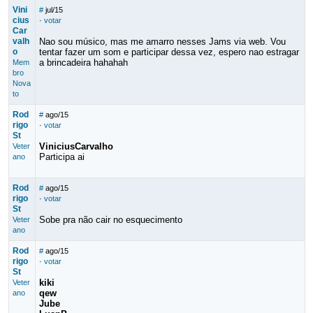
Vini
#
jul/15
cius
·
votar
Car
valh
Nao sou músico, mas me amarro nesses Jams via web. Vou
o
tentar fazer um som e participar dessa vez, espero nao estragar
a brincadeira hahahah
Mem
bro
Nova
to
Rod
#
ago/15
rigo
·
votar
St
ViniciusCarvalho
Veter
Participa ai
ano
Rod
#
ago/15
rigo
·
votar
St
Sobe pra não cair no esquecimento
Veter
ano
Rod
#
ago/15
rigo
·
votar
St
kiki
Veter
qew
ano
Jube