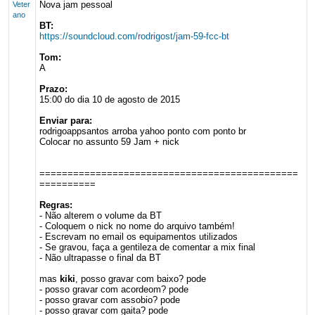
Nova jam pessoal
Veter
ano
BT:
https://soundcloud.com/rodrigost/jam-59-fcc-bt
Tom:
A
Prazo:
15:00 do dia 10 de agosto de 2015
Enviar para:
rodrigoappsantos arroba yahoo ponto com ponto br
Colocar no assunto 59 Jam + nick
==============================================
==========
Regras:
- Não alterem o volume da BT
- Coloquem o nick no nome do arquivo também!
- Escrevam no email os equipamentos utilizados
- Se gravou, faça a gentileza de comentar a mix final
- Não ultrapasse o final da BT
mas
kiki
, posso gravar com baixo? pode
- posso gravar com acordeom? pode
- posso gravar com assobio? pode
- posso gravar com gaita? pode