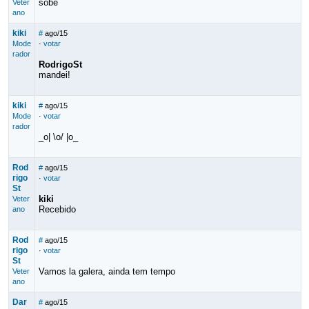
sobe
Veter
ano
kiki
#
ago/15
Mode
·
votar
rador
RodrigoSt
mandei!
kiki
#
ago/15
Mode
·
votar
rador
_o| \o/ |o_
Rod
#
ago/15
rigo
·
votar
St
kiki
Veter
Recebido
ano
Rod
#
ago/15
rigo
·
votar
St
Vamos la galera, ainda tem tempo
Veter
ano
Dar
#
ago/15