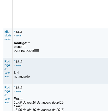
kiki
#
jul/15
Mode
·
votar
rador
RodrigoSt
oloco!!!!
bora participar!!!!!
Rod
#
jul/15
rigo
·
votar
St
kiki
Veter
no aguardo
ano
Rod
#
jul/15
rigo
·
votar
St
Prazo:
Veter
15:00 do dia 10 de agosto de 2015
ano
Prazo:
15:00 do dia 10 de agosto de 2015