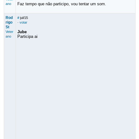
Faz tempo que não participo, vou tentar um som.
ano
Rod
#
jul/15
rigo
·
votar
St
Jube
Veter
Participa ai
ano