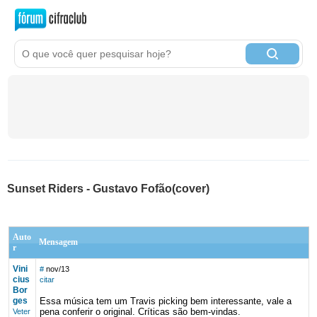
Sunset Riders - Gustavo Fofão(cover)
Auto
Mensagem
r
Vini
#
nov/13
cius
citar
Bor
ges
Essa música tem um Travis picking bem interessante, vale a
pena conferir o original. Críticas são bem-vindas.
Veter