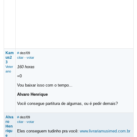
Kam
#
dez/09
us2
citar
·
votar
3
160 horas
Veter
ano
=0
Vou baixar isso com o tempo...
Alvaro Henrique
Você consegue partitura de algumas, ou é pedir demais?
Alva
#
dez/09
ro
citar
·
votar
Hen
riqu
Eles conseguem tudinho pra você:
www.livrariamusimed.com.br
e