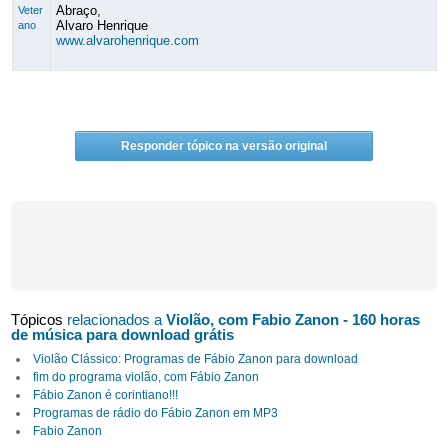
Abraço,
Veter
Alvaro Henrique
ano
www.alvarohenrique.com
Responder tópico na versão original
Tópicos
relacionados a
Violão, com Fabio Zanon - 160 horas
de música para download grátis
Violão Clássico: Programas de Fábio Zanon para download
fim do programa violão, com Fábio Zanon
Fábio Zanon é corintiano!!!
Programas de rádio do Fábio Zanon em MP3
Fabio Zanon