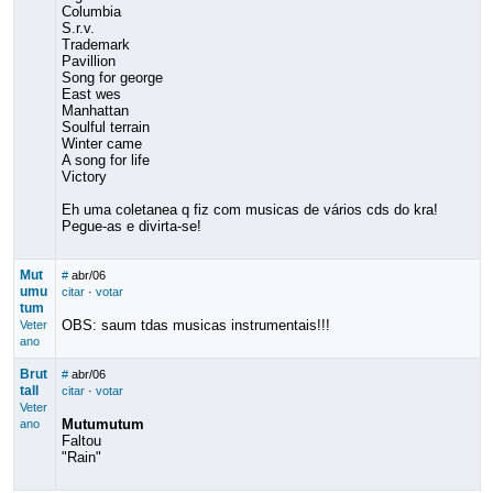
Columbia
S.r.v.
Trademark
Pavillion
Song for george
East wes
Manhattan
Soulful terrain
Winter came
A song for life
Victory
Eh uma coletanea q fiz com musicas de vários cds do kra!
Pegue-as e divirta-se!
Mut
#
abr/06
umu
citar
·
votar
tum
OBS: saum tdas musicas instrumentais!!!
Veter
ano
Brut
#
abr/06
tall
citar
·
votar
Veter
Mutumutum
ano
Faltou
"Rain"