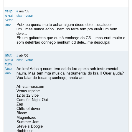
felip
#
mar/05
e vai
citar
·
votar
Veter
Putz eu queria muito achar algum disco dele....qualquer
ano
um...mas nunca acho...nem no terra tem pra ouvir um som
dele...
Eh um guitarrista que eu só conheço do G3....mas curti muito o
som dele!Nao conheço nenhum cd dele...me desculpa!
Mut
#
abr/06
umu
citar
·
votar
tum
Ae kra! Acho q naum tem cd do kra q seja soh instrumental
Veter
naum. Mas tem mta musica instrumental do kra!!! Quer ajuda?
ano
Vou falar de todas q conheço; anota ae:
Ah via musicom
Venus reprise
12 to 12 vibe
Camel´s Night Out
Zap
Cliffs of dover
Bloom
Magnetized
Summer Jam
Steve´s Boogie
Righteous