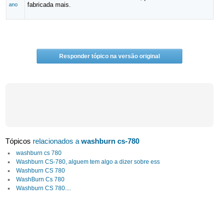
fabricada mais.
ano
Responder tópico na versão original
Tópicos
relacionados a
washburn cs-780
washburn cs 780
Washburn CS-780, alguem tem algo a dizer sobre ess
Washburn CS 780
WashBurn Cs 780
Washburn CS 780....