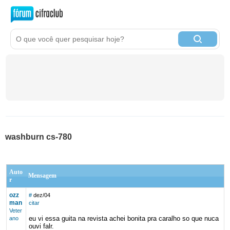
washburn cs-780
Auto
Mensagem
r
ozz
#
dez/04
man
citar
Veter
eu vi essa guita na revista achei bonita pra caralho so que nuca
ano
ouvi falr.