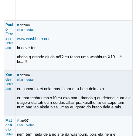
Paul
#
dez/04
o
citar
·
votar
Fere
sin
www.washburn.com
Veter
lá deve ter...
ano
ahaha q grande ajuda né!? eu tenho uma washburn X10... é
boa!!!
Xan
#
dez/04
der
citar
·
votar
Veter
eu nunca tokei nela mas falam mtu bem dela axo
ano
eu tbm tenhu uma x10 eu axo boa...tirando q eu detonei cum ela
e agora ela tah cum cordas altas pra karalho...e os caps tbm
num sao lah akela blza...mas eu gosto do braco dela e tals...
Mat
#
jan/07
cab
citar
·
votar
elo
nem tem nada dela no site da washburn, pois ela nem é
Veter