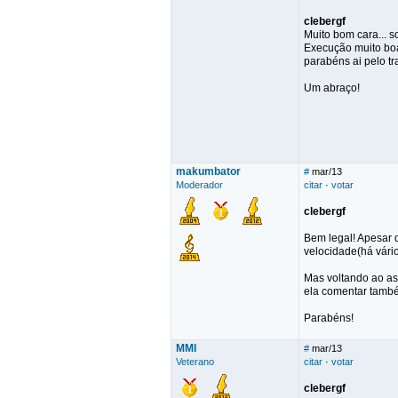
clebergf
Muito bom cara... 
Execução muito boa
parabéns ai pelo tr
Um abraço!
makumbator
#
mar/13
Moderador
citar
·
votar
clebergf
Bem legal! Apesar d
velocidade(há vári
Mas voltando ao as
ela comentar també
Parabéns!
MMI
#
mar/13
Veterano
citar
·
votar
clebergf