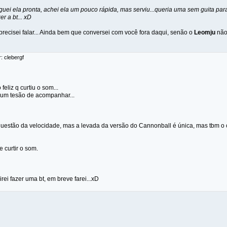
guei ela pronta, achei ela um pouco rápida, mas serviu...queria uma sem guita par
er a bt... xD
recisei falar... Ainda bem que conversei com você fora daqui, senão o
Leomju
não 
: clebergf
feliz q curtiu o som...
 um tesão de acompanhar...
 questão da velocidade, mas a levada da versão do Cannonball é única, mas tbm 
e curtir o som.
rei fazer uma bt, em breve farei...xD