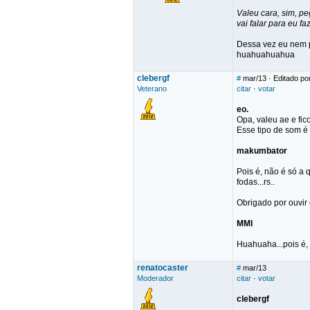
Valeu cara, sim, pe
vai falar para eu faz
Dessa vez eu nem p
huahuahuahua
clebergf
#
mar/13
· Editado por
Veterano
citar
·
votar
eo.
Opa, valeu ae e fico 
Esse tipo de som é
makumbator
Pois é, não é só a
fodas...rs..
Obrigado por ouvir 
MMI
Huahuaha...pois é, i
renatocaster
#
mar/13
Moderador
citar
·
votar
clebergf