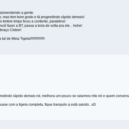
urpreendendo a gente.
, mas tem bom gosto e tá progredindo rápido demais!
 o timbre limpo ficou a contento, parabéns!
você fazer a BT, passa a bola de volta pra ele... hehe!
braço Cleber!
l de Meia Tigela!!!!!!!!!!!!!!!!!
redindo rápido demais nd, melhora um pouco se ralarmos mto né e quem conversa co
quase com a tigela completa, fique tranquilo q está saindo...xD