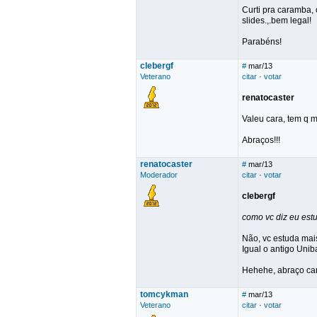
Curti pra caramba,
slides.,.bem legal!
Parabéns!
clebergf
#
mar/13
Veterano
citar
·
votar
renatocaster
Valeu cara, tem q m
Abraços!!!
renatocaster
#
mar/13
Moderador
citar
·
votar
clebergf
como vc diz eu est
Não, vc estuda mais
Igual o antigo Unib
Hehehe, abraço ca
tomcykman
#
mar/13
Veterano
citar
·
votar