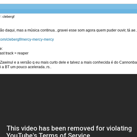
: clebergf
ão daqui, mas a música continua...gravei esse som agora quem puder ouvir, tá ae..
.com/clebergf/mercy-mercy-mercy
e:
ast track > reaper
Zawinul e a versão q eu mais curto dele e talvez a mais conhecida é do Cannonba
i a BT um pouco acelerada..rs..