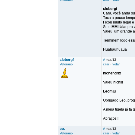
clebergf
Cara, você anda s
Toca a pouco tempo
Ficou muito legal e
Se o
MMI
falar pra 
Valeu, um grande a
Terminem logo essa ta
Huahauhuaua
clebergf
#
mar/13
Veterano
citar
·
votar
nichendrix
Valeu nich!!!
Leomju
Obrigado Leo, prog
A meia tigela já tá 
Abraços!!
eo.
#
mar/13
Veterano
citar
·
votar