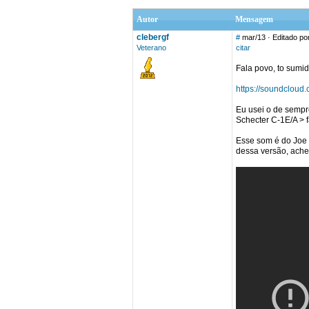
Autor
Mensagem
clebergf
#
mar/13
· Editado por
Veterano
citar
Fala povo, to sumid
https://soundcloud
Eu usei o de sempr
Schecter C-1E/A > f
Esse som é do Joe 
dessa versão, ache