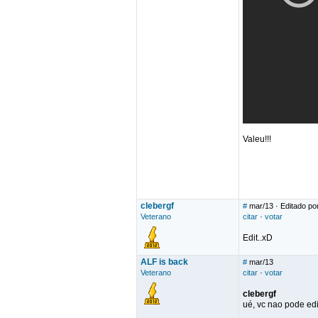
Valeu!!!
clebergf
#
mar/13
· Editado por
Veterano
citar
·
votar
Edit..xD
ALF is back
#
mar/13
Veterano
citar
·
votar
clebergf
ué, vc nao pode e