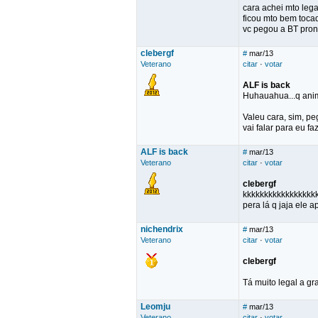
cara achei mto lega
ficou mto bem tocad
vc pegou a BT pron
clebergf
#
mar/13
Veterano
citar
·
votar
ALF is back
Huhauahua...q anima
Valeu cara, sim, pe
vai falar para eu faz
ALF is back
#
mar/13
Veterano
citar
·
votar
clebergf
kkkkkkkkkkkkkkkkk
pera lá q jaja ele a
nichendrix
#
mar/13
Veterano
citar
·
votar
clebergf
Tá muito legal a gr
Leomju
#
mar/13
Veterano
citar
·
votar