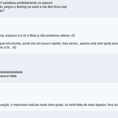
l! substituiu perfeitamente os sopros!
o, pegou o feeling na veia! a mix tbm ficou top!
ta?
l..esqueci q é só o título q não podemos alterar..xD
guei ela pronta, achei ela um pouco rápida, mas serviu...queria uma sem guita par
er a bt... xD
kkkkkkkkkkkkkkk
parece! kkkk
avação, o improviso está de muito bom gosto, só senti falta de mais ligados, fora is