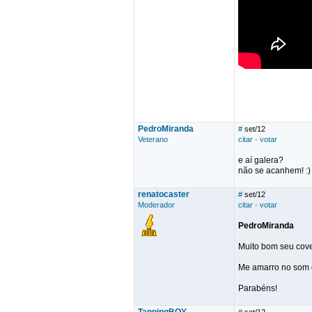
PedroMiranda
#
set/12
Veterano
citar
·
votar
e aí galera?
não se acanhem! :)
renatocaster
#
set/12
Moderador
citar
·
votar
PedroMiranda
Muito bom seu cove
Me amarro no som d
Parabéns!