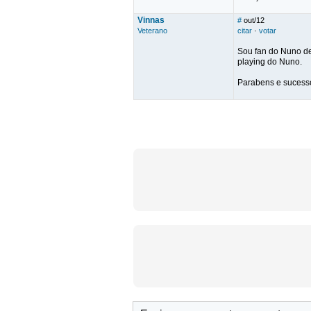
Vinnas
#
out/12
Veterano
citar
·
votar
Sou fan do Nuno de
playing do Nuno.
Parabens e sucess