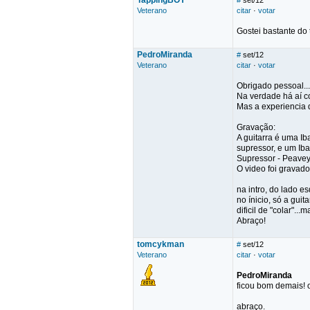
TappingBOY
#
set/12
Veterano
citar
·
votar
Gostei bastante do
PedroMiranda
#
set/12
Veterano
citar
·
votar
Obrigado pessoal...
Na verdade há aí co
Mas a experiencia d
Gravação:
A guitarra é uma I
supressor, e um Ib
Supressor - Peave
O video foi grava
na intro, do lado e
no ínicio, só a gui
dificil de "colar"..
Abraço!
tomcykman
#
set/12
Veterano
citar
·
votar
PedroMiranda
ficou bom demais! o
abraço.