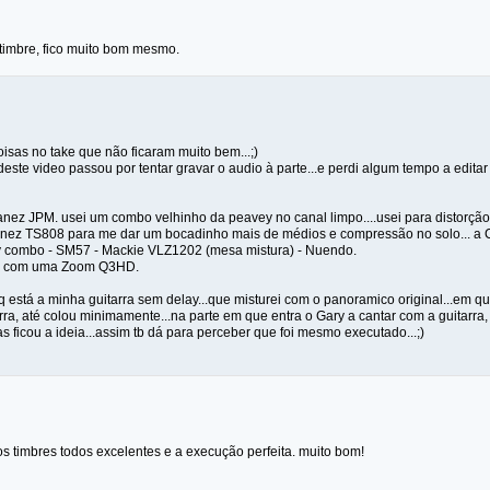
 timbre, fico muito bom mesmo.
isas no take que não ficaram muito bem...;)
este video passou por tentar gravar o audio à parte...e perdi algum tempo a editar 
banez JPM. usei um combo velhinho da peavey no canal limpo....usei para distorção
anez TS808 para me dar um bocadinho mais de médios e compressão no solo... a Ch
y combo - SM57 - Mackie VLZ1202 (mesa mistura) - Nuendo.
do com uma Zoom Q3HD.
sq está a minha guitarra sem delay...que misturei com o panoramico original...em que
tarra, até colou minimamente...na parte em que entra o Gary a cantar com a guitarra,
.mas ficou a ideia...assim tb dá para perceber que foi mesmo executado...;)
s timbres todos excelentes e a execução perfeita. muito bom!