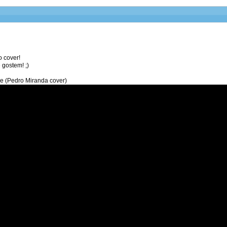
o cover!
 gostem! ;)
me (Pedro Miranda cover)