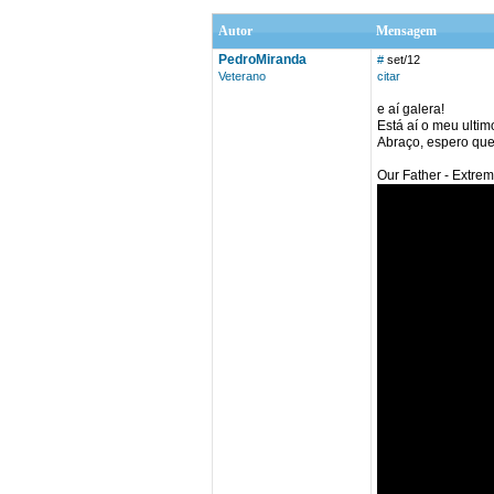
Autor
Mensagem
PedroMiranda
#
set/12
Veterano
citar
e aí galera!
Está aí o meu ultim
Abraço, espero que
Our Father - Extre