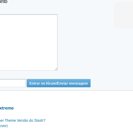
unto
Extreme
her Theme Versão do Slash?
over)