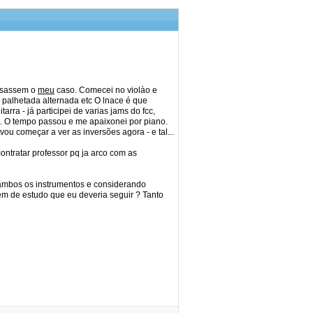
lisassem o
meu
caso. Comecei no violào e
palhetada alternada etc O lnace é que
ra - já participei de varias jams do fcc,
o. O tempo passou e me apaixonei por piano.
ou começar a ver as inversões agora - e tal...
contratar professor pq ja arco com as
ambos os instrumentos e considerando
dem de estudo que eu deveria seguir ? Tanto