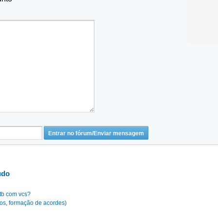
udo
 tb com vcs?
los, formação de acordes)