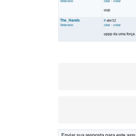
Veterano
citar
·
votar
uup
The_Hands
#
abr/12
Veterano
citar
·
votar
uppp da uma força a
Enviar sua resposta para este ass