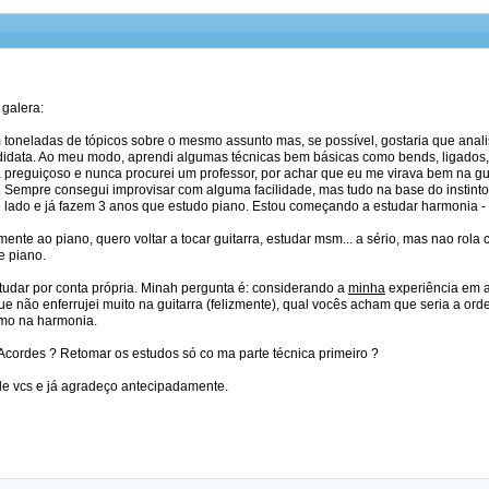
galera:
m toneladas de tópicos sobre o mesmo assunto mas, se possível, gostaria que ana
didata. Ao meu modo, aprendi algumas técnicas bem básicas como bends, ligados, 
 preguiçoso e nunca procurei um professor, por achar que eu me virava bem na guitar
-. Sempre consegui improvisar com alguma facilidade, mas tudo na base do instint
e lado e já fazem 3 anos que estudo piano. Estou começando a estudar harmonia - v
mente ao piano, quero voltar a tocar guitarra, estudar msm... a sério, mas nao rola 
e piano.
udar por conta própria. Minah pergunta é: considerando a
minha
experiência em 
e não enferrujei muito na guitarra (felizmente), qual vocês acham que seria a or
omo na harmonia.
 Acordes ? Retomar os estudos só co ma parte técnica primeiro ?
de vcs e já agradeço antecipadamente.