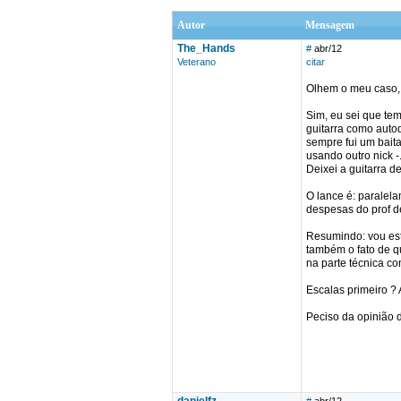
Autor
Mensagem
The_Hands
#
abr/12
Veterano
citar
Olhem o meu caso, 
Sim, eu sei que te
guitarra como auto
sempre fui um baita
usando outro nick 
Deixei a guitarra d
O lance é: paralela
despesas do prof d
Resumindo: vou est
também o fato de qu
na parte técnica c
Escalas primeiro ?
Peciso da opinião 