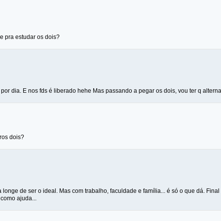
e pra estudar os dois?
or dia. E nos fds é liberado hehe Mas passando a pegar os dois, vou ter q alterna
ros dois?
a longe de ser o ideal. Mas com trabalho, faculdade e família... é só o que dá. Fi
 como ajuda...