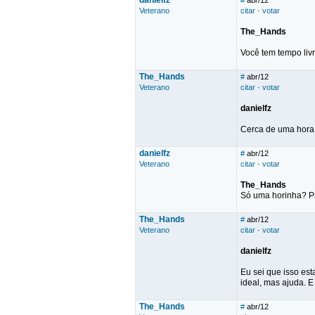
danielfz
#
abr/12
Veterano
citar
·
votar
The_Hands
Você tem tempo livr
The_Hands
#
abr/12
Veterano
citar
·
votar
danielfz
Cerca de uma hora p
danielfz
#
abr/12
Veterano
citar
·
votar
The_Hands
Só uma horinha? P
The_Hands
#
abr/12
Veterano
citar
·
votar
danielfz
Eu sei que isso est
ideal, mas ajuda. E
The_Hands
#
abr/12