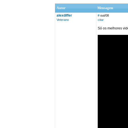
Autor
Mensagem
alexdiffer
#
out/08
Veterano
citar
Só os melhores vi