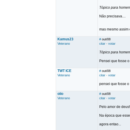
Tópico para home
Não precisava....
mas mesmo assim 
Kamus23
#
out/08
Veterano
citar
·
votar
Tópico para home
Pensei que fosse o
TWT ICE
#
out/08
Veterano
citar
·
votar
pensei que fosse 
oiio
#
out/08
Veterano
citar
·
votar
Pelo amor de deus!
Na época que esse 
agora entao...