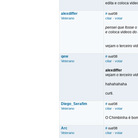
edita e coloca vid
alexdiffer
#
out/08
Veterano
citar
·
votar
pensei que fosse 
e coloca videos do
vejam o terceiro vi
qew
#
out/08
Veterano
citar
·
votar
alexdiffer
vejam o terceiro vi
hahahahaha
curti.
Diego_Serafim
#
out/08
Veterano
citar
·
votar
O Chimbinha é bom 
Arc
#
out/08
Veterano
citar
·
votar