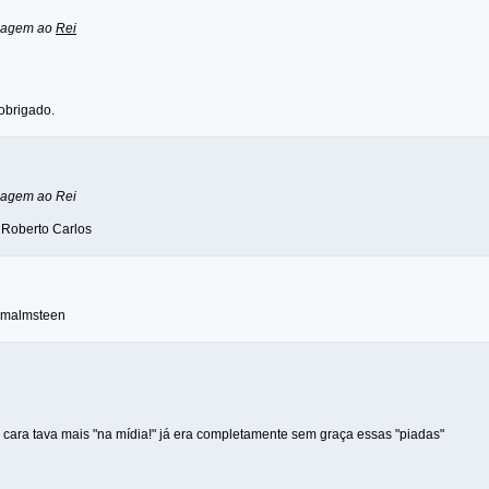
nagem ao
Rei
obrigado.
nagem ao Rei
 Roberto Carlos
o malmsteen
cara tava mais "na mídia!" já era completamente sem graça essas "piadas"