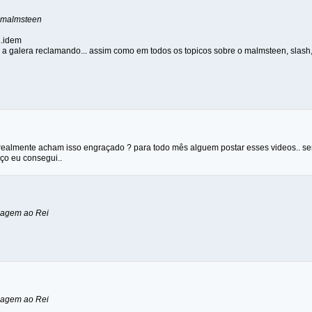
o malmsteen
.idem
r a galera reclamando... assim como em todos os topicos sobre o malmsteen, slash, 
realmente acham isso engraçado ? para todo mês alguem postar esses videos.. seri
ço eu consegui..
nagem ao Rei
nagem ao Rei