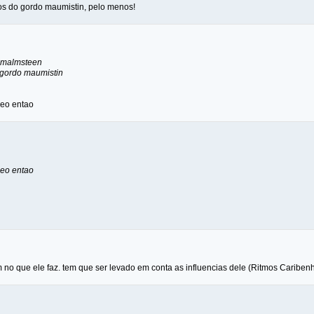
eos do gordo maumistin, pelo menos!
o malmsteen
 gordo maumistin
deo entao
deo entao
no que ele faz. tem que ser levado em conta as influencias dele (Ritmos Caribenh