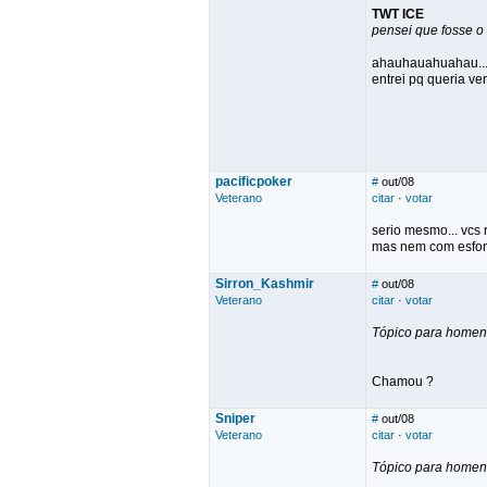
TWT ICE
pensei que fosse 
ahauhauahuahau...
entrei pq queria ve
pacificpoker
#
out/08
Veterano
citar
·
votar
serio mesmo... vcs 
mas nem com esfor
Sirron_Kashmir
#
out/08
Veterano
citar
·
votar
Tópico para home
Chamou ?
Sniper
#
out/08
Veterano
citar
·
votar
Tópico para home