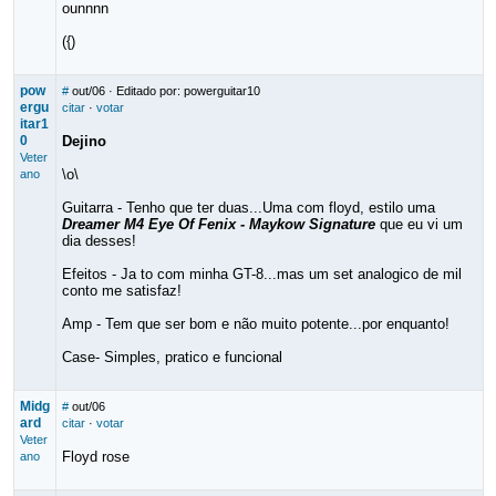
ounnnn
({)
pow
#
out/06
· Editado por: powerguitar10
ergu
citar
·
votar
itar1
0
Dejino
Veter
\o\
ano
Guitarra - Tenho que ter duas...Uma com floyd, estilo uma
Dreamer M4 Eye Of Fenix - Maykow Signature
que eu vi um
dia desses!
Efeitos - Ja to com minha GT-8...mas um set analogico de mil
conto me satisfaz!
Amp - Tem que ser bom e não muito potente...por enquanto!
Case- Simples, pratico e funcional
Midg
#
out/06
ard
citar
·
votar
Veter
Floyd rose
ano