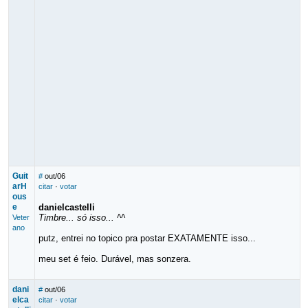
Guit
#
out/06
arH
citar
·
votar
ous
e
danielcastelli
Timbre... só isso... ^^
Veter
ano
putz, entrei no topico pra postar EXATAMENTE isso...
meu set é feio. Durável, mas sonzera.
dani
#
out/06
elca
citar
·
votar