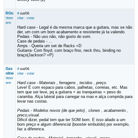
ROo
#
out/06
Veter
citar
·
votar
ano
Hard case - Legal é da mesma marca que a guitara, mas se não
der, um com um bom acabamento e resistente já ta valendo.
Pedais - Não uso não, não gosto do som.
Case de pedais - ...
Amps - Queria um set de Racks =D
Guitarra- Com floyd, com braço fino, neck thru, binding no
braço(Jackson? =P)
Gas
#
out/06
oline
citar
·
votar
Veter
Hard case - Materiais , ferragens , tecidos , preço.
ano
Leve! E com espaco para cabos, palhetas, correias, etc. Mas
tem que ser leve, pq a guitarra + as tranqueiras = peso do
caramba. Alça lateral para carregar na mao e alça comprida para
levar nas costas.
Pedais - Modelos novos (de que jeito) , clones , acabamento ,
preco,visual.
Dificil dizer, pedal tem que ter SOM bom. E isso aliado a um
bom preço e algum diferencial (booster embutido) por exemplo,
faz a diferenca.