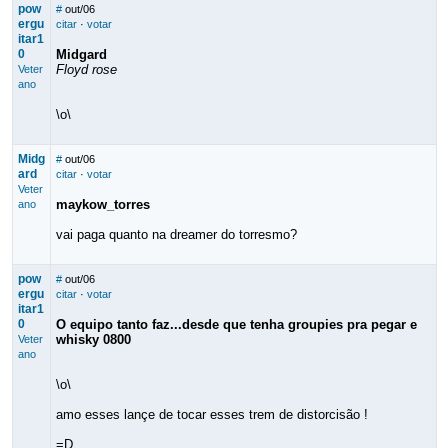
pow
#
out/06
ergu
citar
·
votar
itar1
0
Midgard
Floyd rose
Veter
ano
\o\
Midg
#
out/06
ard
citar
·
votar
Veter
maykow_torres
ano
vai paga quanto na dreamer do torresmo?
pow
#
out/06
ergu
citar
·
votar
itar1
0
O equipo tanto faz...desde que tenha groupies pra pegar e
whisky 0800
Veter
ano
\o\
amo esses lançe de tocar esses trem de distorcisão !
=D