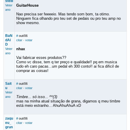
stelli
GuitarHouse
Veter
ano
Nao precisa ser feeeeio. Mas tendo som bom, ta otimo.
Ninguem fica olhando pro teu set de pedais ou pro teu amp no
show mesmo.
BaN
#
out/06
dAi
citar
·
votar
D
nhax
Veter
ano
Vai fabricar esses produtos??
Como vc disse, tem q ter preço e qualidade!! pq em musica
tudo eh caro pacas...um pedal eh 300 conto!! ai fica dificil de
comprar as coisas!
Sait
#
out/06
u
citar
·
votar
Veter
Timbre... só isso... ^^(3)
ano
mas na minha atual situação de grana, digamos q meu timbre
está meio estranho... AhuAhuAhuA xD
zaqu
#
out/06
eu_
citar
·
votar
grun