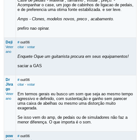
Case de pedais - Material , tamanho , visual , preço.
-
Acompanhar o case, um jogo de cabinhos de ligacao de pedais,
e de preferencia uma otima fonte estabilizada. e ser leve.
Amps - Clones, modelos novos, preco , acabamento.
prefiro nao opinar.
Deji
#
out/06
Veter
citar
·
votar
ano
Enquete Oque um guitarrista procura em seus equipamentos!
saciar a GAS
Dr
#
out/06
Jiva
citar
·
votar
go
Em termos gerais eu busco um som que seja ao mesmo tempo
Veter
agressivo e definido, com sustentação e ganho sem parecer
ano
uma caixa de abelhas ou mesmo uma distorção muito
exagerada.
Se isso vem do amp, de pedais ou de simuladores não faz a
menor diferença. O que importa é o som.
pow
#
out/06