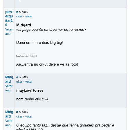
pow
#
out/06
ergu
citar
·
votar
itar1
0
Midgard
vai paga quanto na dreamer do torresmo?
Veter
ano
Darei um rim e dois Big big!
uauauahuah
Ae...entra no orkut dele e ve as foto!
Midg
#
out/06
ard
citar
·
votar
Veter
maykow_torres
ano
nom tenho orkut =/
Midg
#
out/06
ard
citar
·
votar
Veter
O equipo tanto faz...desde que tenha groupies pra pegar e
ano
whisky 0800 (2)