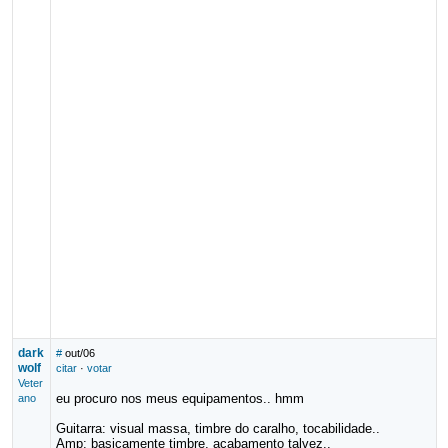
dark
#
out/06
wolf
citar
·
votar
Veter
eu procuro nos meus equipamentos.. hmm
ano
Guitarra: visual massa, timbre do caralho, tocabilidade..
Amp: basicamente timbre, acabamento talvez..