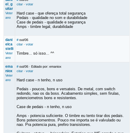
el_g
citar
·
votar
uitar
Hard case - que ofereça total segurança
Veter
Pedais - qualidade no som e durabilidade
ano
Case de pedais - qualidade e segurança
Amps - timbre legal, durabilidade
dani
#
out/06
elca
citar
·
votar
stelli
Timbre... só isso... ^^
Veter
ano
ema
#
out/06
· Editado por: emaniox
niox
citar
·
votar
Veter
Hard case - n tenho, n uso
ano
Pedais - poucos, bons e versateis. De metal, com switch
redondo, nao os da boss. Acabamento simples, sem firulas,
potenciometros bons e resistentes.
Case de pedais - n tenho, n uso
Amps - potencia suficiente. O timbre eu tento tirar dos pedais.
Bons potenciomentros. Pouco me importa se é valvulado ou
nao. Pra potencia pura, prefiro transistores.