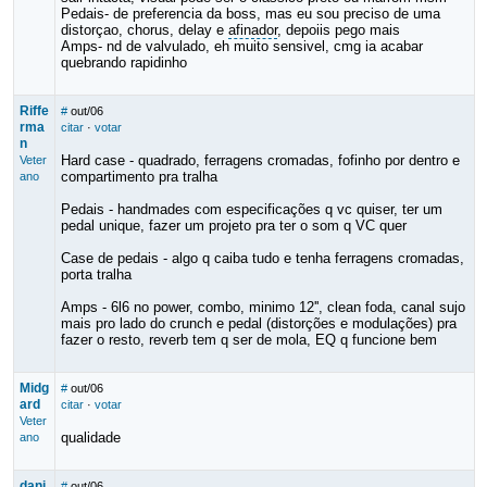
Pedais- de preferencia da boss, mas eu sou preciso de uma
distorçao, chorus, delay e
afinador
, depoiis pego mais
Amps- nd de valvulado, eh muito sensivel, cmg ia acabar
quebrando rapidinho
Riffe
#
out/06
rma
citar
·
votar
n
Hard case - quadrado, ferragens cromadas, fofinho por dentro e
Veter
compartimento pra tralha
ano
Pedais - handmades com especificações q vc quiser, ter um
pedal unique, fazer um projeto pra ter o som q VC quer
Case de pedais - algo q caiba tudo e tenha ferragens cromadas,
porta tralha
Amps - 6l6 no power, combo, minimo 12'', clean foda, canal sujo
mais pro lado do crunch e pedal (distorções e modulações) pra
fazer o resto, reverb tem q ser de mola, EQ q funcione bem
Midg
#
out/06
ard
citar
·
votar
Veter
qualidade
ano
dani
#
out/06