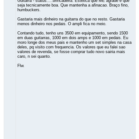
Guitarra - status.....brincadeira. Estetica que ME agrade e que
seja tecnicamente boa. Que mantenha a afinacao. Braço fino,
humbuckers.
Gastaria mais dinheiro na guitarra do que no resto. Gastaria
menos dinheiro nos pedais. O ampli fica no meio.
Contando tudo, tenho uns 3500 em equipamento, sendo 1500
em duas guitarras, 1000 em dois amps e 1000 em pedais. Eu
moro longe dos meus pais e mantenho um set simples na casa
deles, pq visito com frequencia. Os valores que eu falei sao
valores de revenda, se fosse comprar tudo novo sairia mais
caro, n sei quanto.
Flw.