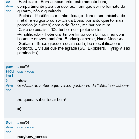
ge
-Hard case - Bom acabamento, estofamento bom,
compartimento para tranqueiras. Tem que ser no formato de
Veter
guitarra, não o quadrado.
ano
-Pedais - Resitência e timbre fodaço. Tem q ser caixinha de
metal, e eu gosto do switch da Boss, portanto quanto mais
parecido (o switch) com o da Boss, melhor pra mim.
-Case de pedais - Não tenho, nem pretendo ter.
-Amplificador - Potência, timbre limpo com brilho, mas com
bastente graves também. E principalmente, Hand Made \o/
-Guitarra - Braço grosso, escala curta, boa tocabilidade e
conforto. E visual que me agrade (SG, Explorers, Flying-V são
prioridades).
pow
#
out/06
ergu
citar
·
votar
itar1
0
nhax
Gostaria de saber oque voces gostariam de "obter" ou adquirir .
Veter
ano
Só queria saber tocar bem!
=(
Deji
#
out/06
Veter
citar
·
votar
ano
maykow_torres