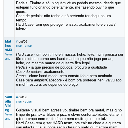
Pedais: Timbre e só, ninguém vê os pedais mesmo, desde que
estejam funcionando pefeitamente, me fazendo ouvir o que
quero..
Case de pedais: não tenho e só pretendo ter daqui ha um
tempo..
Hard Case: tem que proteger, é isso.. acabamento e visual?
talvez..
Mat
#
out/06
heu
citar
·
votar
sMX
Hard case -
um bonitinho eh massa, hehe, leve, num precisa ser
Veter
tão resistente como uns hand made pq eu não jogo por ae,
ano
hehe, da mesma marca da guitarra fica legal
Pedais -
já que preciso de poucos, procuro a qualidade
Case de pedais -
acabamento
Amps -
clone hand made, bem construído e bem acabado
Case para amplis/Cabecote -
é bom pra proteger neh, valvulado
é moh frescura, ae depende do preço
Valh
#
out/06
alla
citar
·
votar
Viki
ng
Guitarra- visual bem agressivo, timbre bem pra metal, mas q no
limpo de pra tokar blues e jazz e obvio confortabilidade, ela tem
Veter
q ter o braço enm muito fino e nem muito grosso e talz
ano
Hard Case- tem q ser HARD msm, pra cair no chao e a guitarra
sair intacta, visual pode ser o classico preto ou marrom msm