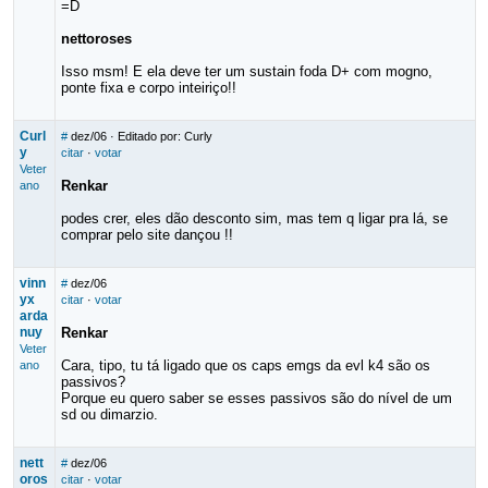
=D
nettoroses
Isso msm! E ela deve ter um sustain foda D+ com mogno,
ponte fixa e corpo inteiriço!!
Curl
#
dez/06
· Editado por: Curly
y
citar
·
votar
Veter
Renkar
ano
podes crer, eles dão desconto sim, mas tem q ligar pra lá, se
comprar pelo site dançou !!
vinn
#
dez/06
yx
citar
·
votar
arda
nuy
Renkar
Veter
Cara, tipo, tu tá ligado que os caps emgs da evl k4 são os
ano
passivos?
Porque eu quero saber se esses passivos são do nível de um
sd ou dimarzio.
nett
#
dez/06
oros
citar
·
votar