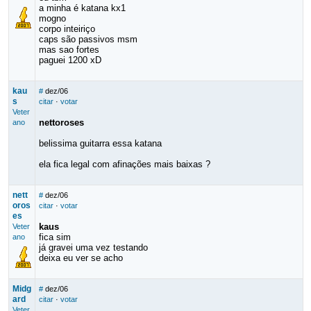
a minha é katana kx1
mogno
corpo inteiriço
caps são passivos msm
mas sao fortes
paguei 1200 xD
kau
#
dez/06
s
citar
·
votar
Veter
nettoroses
ano
belissima guitarra essa katana
ela fica legal com afinações mais baixas ?
nett
#
dez/06
oros
citar
·
votar
es
kaus
Veter
fica sim
ano
já gravei uma vez testando
deixa eu ver se acho
Midg
#
dez/06
ard
citar
·
votar
Veter