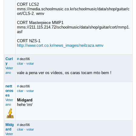
CORT LCS2
mms://media.schoolmusic.co.kr/schoolmusic/data/shop/guitar/c
ort/CLS-2. wmv
CORT Masterpiece MMP1
mms://211.115.214.72/schoolmusic/data/shop/guitar/cort/mmp1.
asf
CORT NZS-1
http://www.cort.co.kr/news_images/neilzaza.wmv
Curl
#
dez/06
y
citar
·
votar
Veter
vale a pena ver os vídeos, os caras tocam mto bem !
ano
nett
#
dez/06
oros
citar
·
votar
es
Midgard
Veter
hehe \m/
ano
Midg
#
dez/06
ard
citar
·
votar
Veter