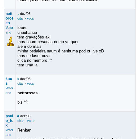
nett
#
dez/06
oros
citar
·
votar
es
kaus
Veter
uhauhahua
ano
tem gravações aki
mas naum pesadas como vc quer
alem do mais
minha pedaleira naum é nenhuma pod xt live xD
mas se kiser ouvir
clica no membro ^^
tem uma la
kau
#
dez/06
s
citar
·
votar
Veter
nettoroses
ano
blz ^^
paul
#
dez/06
o_fo
citar
·
votar
x
Renkar
Veter
ano