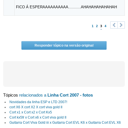
FICO Á ESPERAAAAAAAAAA...........AHAHAHAHAHAHAH
1
2
3
4
<
>
Responder tópico na versão original
Tópicos
relacionados a
Linha Cort 2007 - fotos
Novidades da linha ESP e LTD 2007!
cort X6 X cort X2 X cort viva gold II
Cort x1 x Cort x2 x Cort Kx5
Cort kx5fr x Cort x6 x Cort viva gold II
Guitarra Cort Viva Gold iii x Guitarra Cort EVL K6 x Guitarra Cort EVL X6