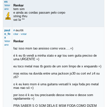
es
Renkar
Veter
tem sim
ano
e ainda as cordas passam pelo corpo
string thru
sei la ^^
paul
#
dez/06
o_fo
citar
·
votar
x
Renkar
Veter
ano
faz isso msm tao ansioso como voce.....=)
é k eu tb vendi a minha stato e agr tou sem guita preciso de
uma URGENTE =)
eu toco metal mas tb gosto de um som limpo de x enquando =)
mas estou na duvida entre uma jackson js30 ou cort evl z4 ou
z6?
o k eu kero msm é uma guitarra versatil k seja foda pro metal
mas nao só =)
por isso é k eu tou precisando desse review e desse som
rapidamente =)
PRA SABER S O SOM DELA E MSM FODA COMO DIZEM