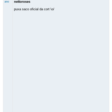
nettoroses
ano
puxa saco oficial da cort \o/