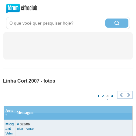
Linha Cort 2007 - fotos
1
2
3
4
<
>
Auto
Mensagem
r
Midg
#
dez/06
ard
citar
·
votar
Veter