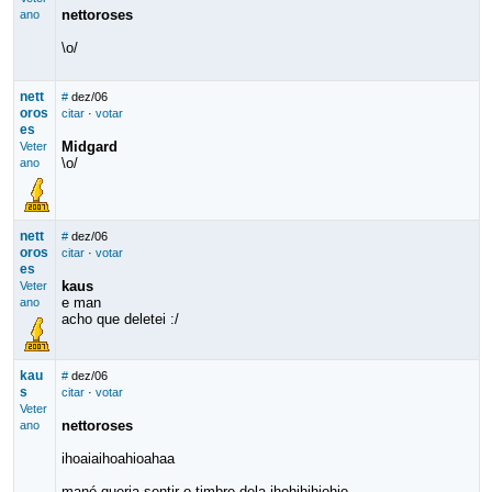
nettoroses
ano
\o/
nett
#
dez/06
oros
citar
·
votar
es
Midgard
Veter
\o/
ano
nett
#
dez/06
oros
citar
·
votar
es
kaus
Veter
e man
ano
acho que deletei :/
kau
#
dez/06
s
citar
·
votar
Veter
nettoroses
ano
ihoaiaihoahioahaa
mané queria sentir o timbre dela ihohihihiohio