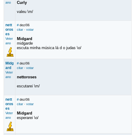
Curly
ano
valeu \m/
nett
#
dez/06
oros
citar
·
votar
es
Midgard
Veter
midgarde
ano
escuta minha música lá d o judas \o/
Midg
#
dez/06
ard
citar
·
votar
Veter
nettoroses
ano
escutarei \m/
nett
#
dez/06
oros
citar
·
votar
es
Midgard
Veter
esperarei \o/
ano