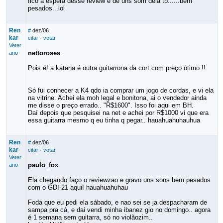
fico a espera desse review e de uns som dela tb......bem
pesados...lol
Ren
#
dez/06
kar
citar
·
votar
Veter
nettoroses
ano
Pois é! a katana é outra guitarrona da cort com preço ótimo !!
Só fui conhecer a K4 qdo ia comprar um jogo de cordas, e vi ela
na vitrine. Achei ela moh legal e bonitona, ai o vendedor ainda
me disse o preço errado.. "R$1600". Isso foi aqui em BH.
Daí depois que pesquisei na net e achei por R$1000 vi que era
essa guitarra mesmo q eu tinha q pegar.. hauahuahuhauhua
Ren
#
dez/06
kar
citar
·
votar
Veter
paulo_fox
ano
Ela chegando faço o reviewzao e gravo uns sons bem pesados
com o GDI-21 aqui! hauahuahuhau
Foda que eu pedi ela sábado, e nao sei se ja despacharam de
sampa pra cá, e dai vendi minha ibanez gio no domingo.. agora
é 1 semana sem guitarra, só no violãozim..