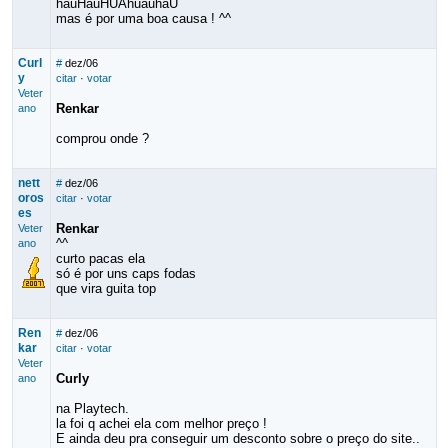
hauHauHUAhuauhaU
mas é por uma boa causa ! ^^
Curl
#
dez/06
y
citar
·
votar
Veter
Renkar
ano
comprou onde ?
nett
#
dez/06
oros
citar
·
votar
es
Renkar
Veter
^^
ano
curto pacas ela
só é por uns caps fodas
que vira guita top
Ren
#
dez/06
kar
citar
·
votar
Veter
Curly
ano
na Playtech.
la foi q achei ela com melhor preço !
E ainda deu pra conseguir um desconto sobre o preço do site..