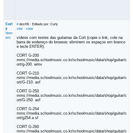
Curl
#
dez/06
· Editado por: Curly
y
citar
·
votar
Veter
vídeos com testes das guitarras da Cort (copie o link, cole na
ano
barra de endereço do browser, eliminem os espaços em branco
e tecle ENTER):
CORT G-200
mms://media.schoolmusic.co.kr/schoolmusic/data/shop/guitar/c
ort/g-200. wmv
CORT G-210
mms://media.schoolmusic.co.kr/schoolmusic/data/shop/guitar/c
ort/G-210. asf
CORT G-250
mms://media.schoolmusic.co.kr/schoolmusic/data/shop/guitar/c
ort/G-250. asf
CORT G-254
mms://media.schoolmusic.co.kr/schoolmusic/data/shop/guitar/c
ort/g254.a sf
CORT G-260
mms://media.schoolmusic.co.kr/schoolmusic/data/shop/guitar/c