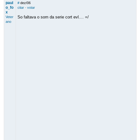
paul
#
dez/06
o_fo
citar
·
votar
x
So faltava o som da serie cort evl.... =/
Veter
ano