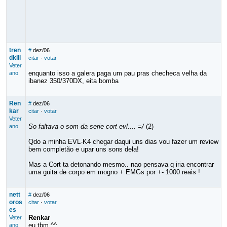
tren
#
dez/06
dkill
citar
·
votar
Veter
enquanto isso a galera paga um pau pras checheca velha da
ano
ibanez 350/370DX, eita bomba
Ren
#
dez/06
kar
citar
·
votar
Veter
So faltava o som da serie cort evl.... =/
(2)
ano
Qdo a minha EVL-K4 chegar daqui uns dias vou fazer um review
bem completão e upar uns sons dela!
Mas a Cort ta detonando mesmo.. nao pensava q iria encontrar
uma guita de corpo em mogno + EMGs por +- 1000 reais !
nett
#
dez/06
oros
citar
·
votar
es
Renkar
Veter
eu tbm ^^
ano