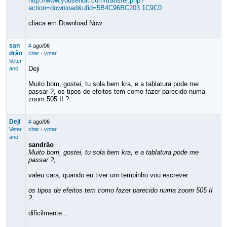
http://www.yousendit.com/transfer.php?
action=download&ufid=5B4C96BC203 1C9C0
cliaca em Download Now
san
#
ago/06
drão
citar
·
votar
Veter
Deji
ano
Muito bom, gostei, tu sola bem kra, e a tablatura pode me
passar ?, os tipos de efeitos tem como fazer parecido numa
zoom 505 II ?.
Deji
#
ago/06
Veter
citar
·
votar
ano
sandrão
Muito bom, gostei, tu sola bem kra, e a tablatura pode me
passar ?,
valeu cara, quando eu tiver um tempinho vou escrever
os tipos de efeitos tem como fazer parecido numa zoom 505 II
?.
dificilmente...