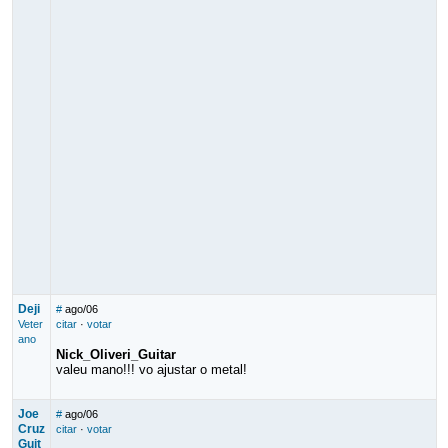
Deji
#
ago/06
Veter
citar
·
votar
ano
Nick_Oliveri_Guitar
valeu mano!!! vo ajustar o metal!
Joe
#
ago/06
Cruz
citar
·
votar
Guit