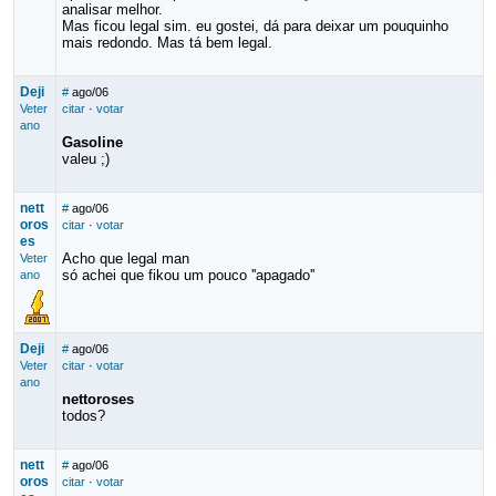
analisar melhor.
Mas ficou legal sim. eu gostei, dá para deixar um pouquinho
mais redondo. Mas tá bem legal.
Deji
#
ago/06
Veter
citar
·
votar
ano
Gasoline
valeu ;)
nett
#
ago/06
oros
citar
·
votar
es
Acho que legal man
Veter
só achei que fikou um pouco ''apagado''
ano
Deji
#
ago/06
Veter
citar
·
votar
ano
nettoroses
todos?
nett
#
ago/06
oros
citar
·
votar