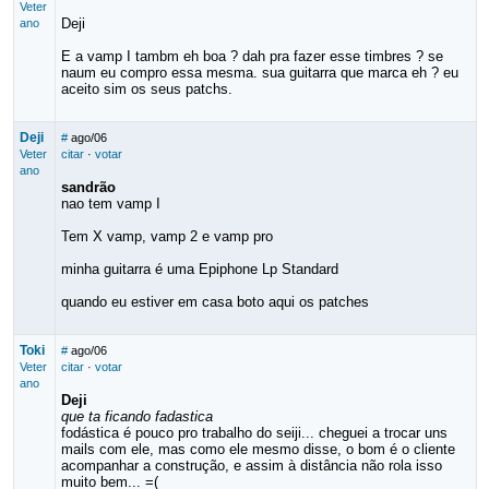
Veter
Deji
ano
E a vamp I tambm eh boa ? dah pra fazer esse timbres ? se
naum eu compro essa mesma. sua guitarra que marca eh ? eu
aceito sim os seus patchs.
Deji
#
ago/06
Veter
citar
·
votar
ano
sandrão
nao tem vamp I
Tem X vamp, vamp 2 e vamp pro
minha guitarra é uma Epiphone Lp Standard
quando eu estiver em casa boto aqui os patches
Toki
#
ago/06
Veter
citar
·
votar
ano
Deji
que ta ficando fadastica
fodástica é pouco pro trabalho do seiji... cheguei a trocar uns
mails com ele, mas como ele mesmo disse, o bom é o cliente
acompanhar a construção, e assim à distância não rola isso
muito bem... =(