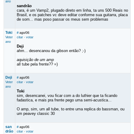
ano
sandrão
cara, é um Vamp2, plugado direto em linha, ta uns 500 Reais no
Brasil, e os patches vc deve editar conforme sua guitarra, placa
de som... mas poso passar os meus sem problemas
Toki
#
ago/06
Veter
citar
·
votar
ano
Deji
ahm... desencanou da gibson então? ;-)
aquisição de um amp
all tube pela frente?? =)
Deji
#
ago/06
Veter
citar
·
votar
ano
Toki
sim, desencanei, vou ficar com a do luthier que ta ficando
fadastica, e mais pra frente pego uma semi-acustica...
O amp, sim, um all tube, to entre uma replica do bassman, ou
um peavey classic 30
san
#
ago/06
drão
citar
·
votar