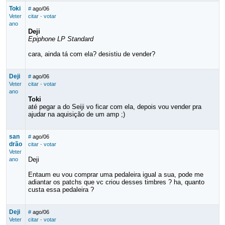
Toki
#
ago/06
Veter
citar
·
votar
ano
Deji
Epiphone LP Standard
cara, ainda tá com ela? desistiu de vender?
Deji
#
ago/06
Veter
citar
·
votar
ano
Toki
até pegar a do Seiji vo ficar com ela, depois vou vender pra
ajudar na aquisição de um amp ;)
san
#
ago/06
drão
citar
·
votar
Veter
Deji
ano
Entaum eu vou comprar uma pedaleira igual a sua, pode me
adiantar os patchs que vc criou desses timbres ? ha, quanto
custa essa pedaleira ?
Deji
#
ago/06
Veter
citar
·
votar