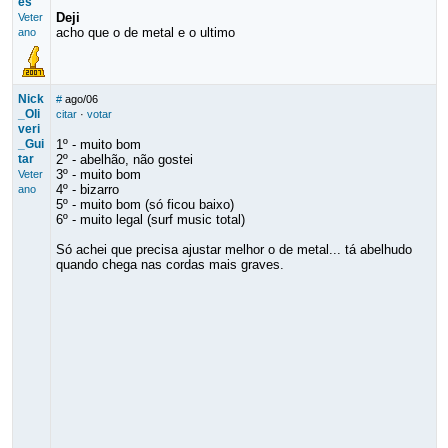
es
Deji
Veter
acho que o de metal e o ultimo
ano
Nick
#
ago/06
_Oli
citar
·
votar
veri
_Gui
1º - muito bom
tar
2º - abelhão, não gostei
3º - muito bom
Veter
4º - bizarro
ano
5º - muito bom (só ficou baixo)
6º - muito legal (surf music total)
Só achei que precisa ajustar melhor o de metal... tá abelhudo
quando chega nas cordas mais graves.