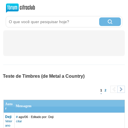
Teste de Timbres (de Metal a Country)
1
2
<
>
Auto
Mensagem
r
Deji
#
ago/06
· Editado por: Deji
Veter
citar
ano