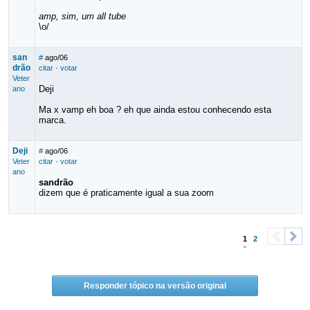
amp, sim, um all tube
\o/
san
#
ago/06
drão
citar
·
votar
Veter
Deji
ano
Ma x vamp eh boa ? eh que ainda estou conhecendo esta
marca.
Deji
#
ago/06
Veter
citar
·
votar
ano
sandrão
dizem que é praticamente igual a sua zoom
1
2
<
>
Responder tópico na versão original