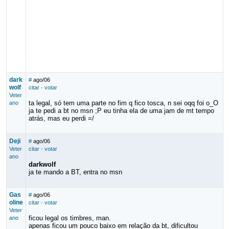
dark
#
ago/06
wolf
citar
·
votar
Veter
ta legal, só tem uma parte no fim q fico tosca, n sei oqq foi o_O
ano
ja te pedi a bt no msn ;P eu tinha ela de uma jam de mt tempo
atrás, mas eu perdi =/
Deji
#
ago/06
Veter
citar
·
votar
ano
darkwolf
ja te mando a BT, entra no msn
Gas
#
ago/06
oline
citar
·
votar
Veter
ficou legal os timbres, man.
ano
apenas ficou um pouco baixo em relação da bt, dificultou