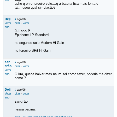
acho q eh o terceiro solo....q a bateria fica mais lenta e
tal....usou qual simulação?
Deji
#
ago/06
Veter
citar
·
votar
ano
Juliano P
Epiphone LP Standard
no segundo solo Modern Hi Gain
no terceiro BRit Hi Gain
san
#
ago/06
drão
citar
·
votar
Veter
O kra, queria baixar mas naum sei como fazer, poderia me dizer
ano
como ?
Deji
#
ago/06
Veter
citar
·
votar
ano
sandrão
nessa pagina: