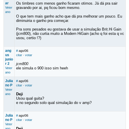
ar
Os timbres com menos ganho ficaram otimos. Já dá pra sair
gravando por ai, pq ficou bom mesmo.
Veter
ano
O que tem mais ganho acho que dá pra melhorar um pouco. Eu
diminuiria o ganho pra começar.
Pra sons pesados eu gostava de usar a simulação Brit.Hi Gain
(jcm800), não curtia muito a Modern HiGain (acho q foi esta q vc
usou, certio !?)
ang
#
ago/06
us
citar
·
votar
junio
r 2
jcm800
ele simula o 900 isso sim heeh
Veter
ano
Julia
#
ago/06
no P
citar
·
votar
Veter
Deji
ano
Usou qual guita?
e no segundo solo qual simulação do v amp?
Julia
#
ago/06
no P
citar
·
votar
Veter
Deji
ano