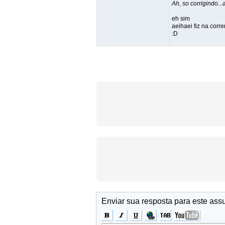
Ah, so corrigindo...
eh sim
aeihaei fiz na corre
:D
Enviar sua resposta para este ass