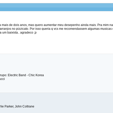
o a mais de dois anos, mas quero aumentar meu desepenho ainda mais. Pra mim na
arranjos no pizzicato. Por isso queria q vcs me recomendassem algumas musicas e
 um baixista.. agradeco ;p
grupo: Electric Band - Chic Korea
ucci
rlie Parker, John Coltrane