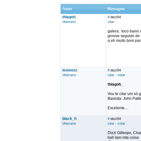
Autor
Mensagem
thiagoh_
#
dez/04
Veterano
citar
galera.. toco baix
groove seguido de 
q eh muito bom para
leomezz
#
dez/04
Veterano
citar
·
votar
thiagoh_
Vou te citar um só 
Baixista: John Patit
Excelente....
black_h
#
dez/04
Veterano
citar
·
votar
Dizzi Gillespe, Cha
bah tam mta coisa