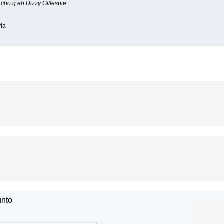
acho q eh Dizzy Gillespie.
ria
unto