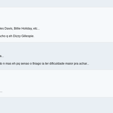
s Davis, Billie Holiday, etc...
acho q eh Dizzy Gillespie.
...
to n mas eh pq senao o thiago ia ter dificuldade maior pra achar...
..