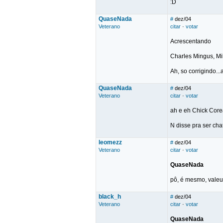
:D
QuaseNada
#
dez/04
Veterano
citar
·
votar
Acrescentando
Charles Mingus, Mile
Ah, so corrigindo...
QuaseNada
#
dez/04
Veterano
citar
·
votar
ah e eh Chick Corea
N disse pra ser cha
leomezz
#
dez/04
Veterano
citar
·
votar
QuaseNada
pô, é mesmo, valeu.
black_h
#
dez/04
Veterano
citar
·
votar
QuaseNada