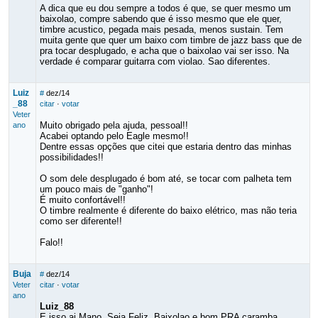
A dica que eu dou sempre a todos é que, se quer mesmo um
baixolao, compre sabendo que é isso mesmo que ele quer,
timbre acustico, pegada mais pesada, menos sustain. Tem
muita gente que quer um baixo com timbre de jazz bass que de
pra tocar desplugado, e acha que o baixolao vai ser isso. Na
verdade é comparar guitarra com violao. Sao diferentes.
Luiz
#
dez/14
_88
citar
·
votar
Veter
Muito obrigado pela ajuda, pessoal!!
ano
Acabei optando pelo Eagle mesmo!!
Dentre essas opções que citei que estaria dentro das minhas
possibilidades!!
O som dele desplugado é bom até, se tocar com palheta tem
um pouco mais de "ganho"!
É muito confortável!!
O timbre realmente é diferente do baixo elétrico, mas não teria
como ser diferente!!
Falo!!
Buja
#
dez/14
Veter
citar
·
votar
ano
Luiz_88
E isso ai Mano. Seja Feliz. Baixolao e bom PRA caramba.