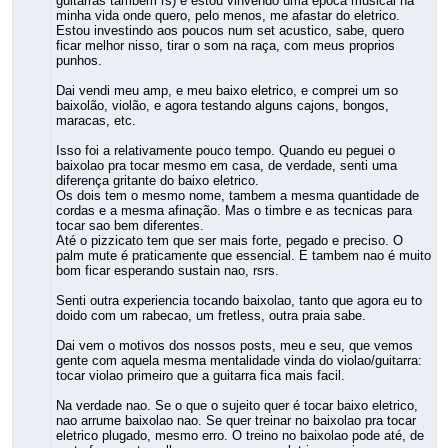
guitarras tambem rs) e estou vinvendo uma epoca musical na
minha vida onde quero, pelo menos, me afastar do eletrico.
Estou investindo aos poucos num set acustico, sabe, quero
ficar melhor nisso, tirar o som na raça, com meus proprios
punhos.
Dai vendi meu amp, e meu baixo eletrico, e comprei um so
baixolão, violão, e agora testando alguns cajons, bongos,
maracas, etc.
Isso foi a relativamente pouco tempo. Quando eu peguei o
baixolao pra tocar mesmo em casa, de verdade, senti uma
diferença gritante do baixo eletrico.
Os dois tem o mesmo nome, tambem a mesma quantidade de
cordas e a mesma afinação. Mas o timbre e as tecnicas para
tocar sao bem diferentes.
Até o pizzicato tem que ser mais forte, pegado e preciso. O
palm mute é praticamente que essencial. E tambem nao é muito
bom ficar esperando sustain nao, rsrs.
Senti outra experiencia tocando baixolao, tanto que agora eu to
doido com um rabecao, um fretless, outra praia sabe.
Dai vem o motivos dos nossos posts, meu e seu, que vemos
gente com aquela mesma mentalidade vinda do violao/guitarra:
tocar violao primeiro que a guitarra fica mais facil.
Na verdade nao. Se o que o sujeito quer é tocar baixo eletrico,
nao arrume baixolao nao. Se quer treinar no baixolao pra tocar
eletrico plugado, mesmo erro. O treino no baixolao pode até, de