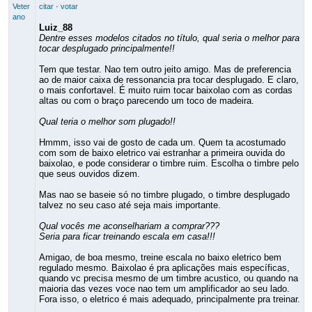
Veter
citar
·
votar
ano
Luiz_88
Dentre esses modelos citados no título, qual seria o melhor para
tocar desplugado principalmente!!
Tem que testar. Nao tem outro jeito amigo. Mas de preferencia
ao de maior caixa de ressonancia pra tocar desplugado. E claro,
o mais confortavel. É muito ruim tocar baixolao com as cordas
altas ou com o braço parecendo um toco de madeira.
Qual teria o melhor som plugado!!
Hmmm, isso vai de gosto de cada um. Quem ta acostumado
com som de baixo eletrico vai estranhar a primeira ouvida do
baixolao, e pode considerar o timbre ruim. Escolha o timbre pelo
que seus ouvidos dizem.
Mas nao se baseie só no timbre plugado, o timbre desplugado
talvez no seu caso até seja mais importante.
Qual vocês me aconselhariam a comprar???
Seria para ficar treinando escala em casa!!!
Amigao, de boa mesmo, treine escala no baixo eletrico bem
regulado mesmo. Baixolao é pra aplicações mais específicas,
quando vc precisa mesmo de um timbre acustico, ou quando na
maioria das vezes voce nao tem um amplificador ao seu lado.
Fora isso, o eletrico é mais adequado, principalmente pra treinar.