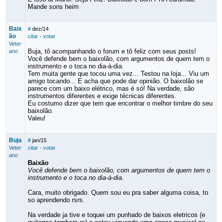
Mande sons heim
Baix
#
dez/14
ão
citar
·
votar
Veter
Buja, tô acompanhando o forum e tô feliz com seus posts!
ano
Você defende bem o baixolão, com argumentos de quem tem o
instrumento e o toca no dia-à-dia.
Tem muita gente que tocou uma vez... Testou na loja... Viu um
amigo tocando... E acha que pode dar opinião. O baixolão se
parece com um baixo elétrico, mas é só! Na verdade, são
instrumentos diferentes e exige técnicas diferentes.
Eu costumo dizer que tem que encontrar o melhor timbre do seu
baixolão.
Valeu!
Buja
#
jan/15
Veter
citar
·
votar
ano
Baixão
Você defende bem o baixolão, com argumentos de quem tem o
instrumento e o toca no dia-à-dia.
Cara, muito obrigado. Quem sou eu pra saber alguma coisa, to
so aprendendo rsrs.
Na verdade ja tive e toquei um punhado de baixos eletricos (e