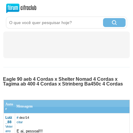
Eagle 90 aeb 4 Cordas x Shelter Nomad 4 Cordas x
Tagima ab 400 4 Cordas x Strinberg Ba450c 4 Cordas
Auto
Mensagem
r
Luiz
#
dez/14
_88
citar
Veter
E ai, pessoal!!!
ano