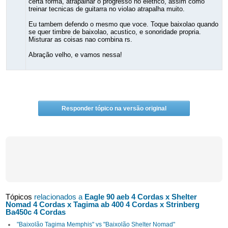
certa forma, atrapalhar o progresso no eletrico, assim como
treinar tecnicas de guitarra no violao atrapalha muito.
Eu tambem defendo o mesmo que voce. Toque baixolao quando
se quer timbre de baixolao, acustico, e sonoridade propria.
Misturar as coisas nao combina rs.
Abração velho, e vamos nessa!
Responder tópico na versão original
Tópicos
relacionados a
Eagle 90 aeb 4 Cordas x Shelter
Nomad 4 Cordas x Tagima ab 400 4 Cordas x Strinberg
Ba450c 4 Cordas
"Baixolão Tagima Memphis" vs "Baixolão Shelter Nomad"