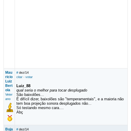
Mau
#
dez/14
ricio
citar
·
votar
Luiz
Bert
Luiz_88
ola
qual seria o melhor para tocar desplugado
São baixolões...
Veter
É difícil dizer, baixolões são "temperamentais", e a maioria não
ano
tem boa projeção sonora desplugados não...
Só testando mesmo cara....
Abç
Buja
#
dez/14