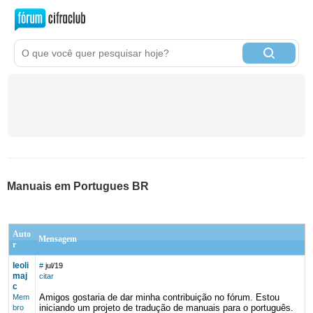
Manuais em Portugues BR
Auto
Mensagem
r
leoli
#
jul/19
maj
citar
c
Amigos gostaria de dar minha contribuição no fórum. Estou
Mem
iniciando um projeto de tradução de manuais para o português.
bro