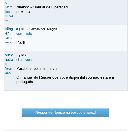
c
Nuendo - Manual de Operação
Mem
proximo
bro
Nova
to
Ning
#
jul/19
· Editado por: Ningen
en
citar
·
votar
Veter
[Null]
ano
vinic
#
jul/19
iusja
citar
·
votar
u
Parabéns pela iniciativa,
Veter
ano
O manual do Reaper que voce disponibilizou não está em
português
Responder tópico na versão original