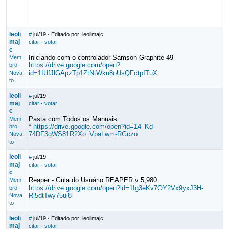
leoli
#
jul/19
· Editado por: leolimajc
maj
citar
·
votar
c
Iniciando com o controlador Samson Graphite 49
Mem
https://drive.google.com/open?
bro
id=1IUfJlGApzTp1ZtNtWku8oUsQFctpITuX
Nova
to
leoli
#
jul/19
maj
citar
·
votar
c
Pasta com Todos os Manuais
Mem
*
https://drive.google.com/open?id=14_Kd-
bro
74DF3gWS81R2Xo_VpaLwm-RGczo
Nova
to
leoli
#
jul/19
maj
citar
·
votar
c
Reaper - Guia do Usuário REAPER v 5,980
Mem
https://drive.google.com/open?id=1Ig3eKv7OY2Vx9yxJ3H-
bro
Rj5dtTwy75uj8
Nova
to
leoli
#
jul/19
· Editado por: leolimajc
maj
citar
·
votar