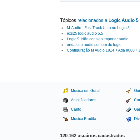
Tópicos
relacionados a
Logic Audio 5
M-Audio - Fast Track Ultra no Logic 8
exs25 logic audio 5.5
Logic 9: Não consigo importar audio
ondas de audio somem do logic
Configuração M Audio 1814 + Ada 8000 + L
Música em Geral
Gui
Amplificadores
Con
Canto
Gai
Música Erudita
Div
120.162 usuários cadastrados