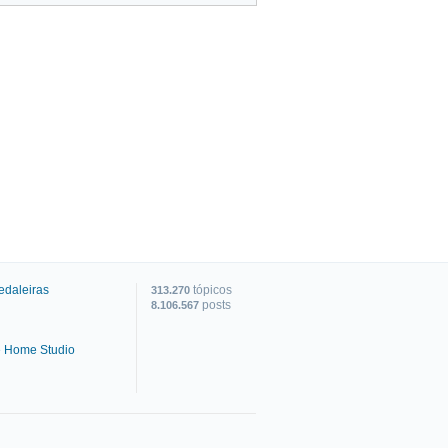
edaleiras
tópicos
313.270
posts
8.106.567
e Home Studio
C