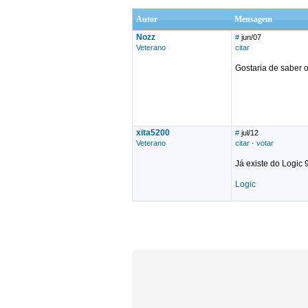
Autor
Mensagem
Nozz
#
jun/07
Veterano
citar
Gostaria de saber 
xita5200
#
jul/12
Veterano
citar
·
votar
Já existe do Logic 
Logic