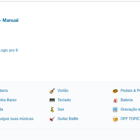
 - Manual
ogic pro 9
tarra
Violão
Pedais & P
tra-Baixo
Teclado
Bateria
ta
Sax
Gravação 
ulgue suas músicas
Guitar Battle
OFF TOPI