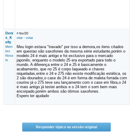
Deni
#
fev/20
s_K
citar
·
votar
elly
Meu login estava "travado" por isso a demora,os itens citados
Mem
em questao são saxofones da mesma série estudante,porém o
bro
modelo 24 é mais antigo e foi exclusivo para o mercado
Nova
japonês, enquanto o modelo 25 era exportado para todo o
to
mundo. A diferença entre o 24 e 25 é basicamente o
acabamento, que no 25 é corpo laqueado e chaves
niqueladas,entre o 24 e 275 não existe modificação estética, os
2 são dourados,o case do 24 é em forma de maleta forrada com
courino já o 275 teve seu lançamento com o case em fibra,o 24
é mais antigo já testei ambos e o 24 tem o som bem mais
encorpado,porém ambos são ótimos saxofones.
Espero ter ajudado
Responder tópico na versão original