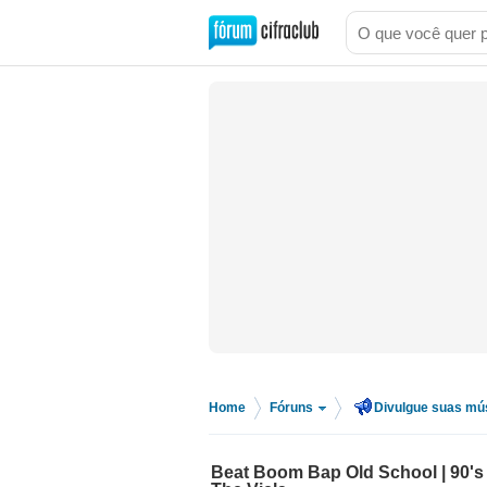
Home
Fóruns
Divulgue suas mú
>
>
Beat Boom Bap Old School | 90's O