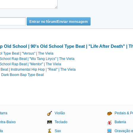
Old School | 90's Old School Type Beat | "Life After Death" | Th
 Type Beat | "Versus" | The Viela
School Rap Beat | "Wu Tang Lirycs" | The Viela
chool Rap Beat | "Mentor" | The Viela
eat | Instrumental Hip Hop | "Real" | The Viela
 | Dark Boom Bap Type Beat
tarra
Violão
Pedais & P
tra-Baixo
Teclado
Bateria
ta
Sax
Gravação 