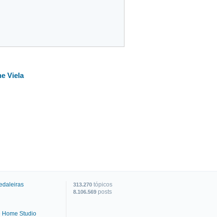
e Viela
edaleiras
tópicos
313.270
posts
8.106.569
e Home Studio