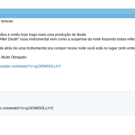
: fprbeats
ãos e irmãs hoje trago mais uma produção de Beats
e After Death" essa instrumental vem como a suspense da noite trazendo todas ref
á atrás de uma Instrumental pra compor nesse noite você está no lugar certo entre
 Muito Obrigado
.youtube.com/watch?v=g19SWGOLLhY
tube.com/watch?v=g19SWGOLLhY]