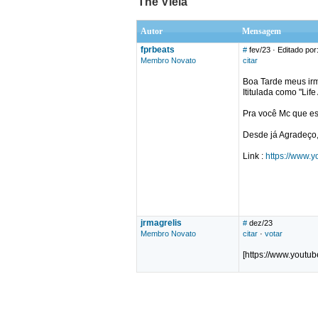
The Viela
Autor
Mensagem
fprbeats
#
fev/23
· Editado por
Membro Novato
citar
Boa Tarde meus irm
Ititulada como "Lif
Pra você Mc que est
Desde já Agradeço,
Link :
https://www
jrmagrelis
#
dez/23
Membro Novato
citar
·
votar
[https://www.you