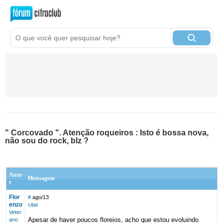
" Corcovado ". Atenção roqueiros : Isto é bossa nova,
não sou do rock, blz ?
Auto
Mensagem
r
Flor
#
ago/13
enzo
citar
Veter
Apesar de haver poucos floreios, acho que estou evoluindo
ano