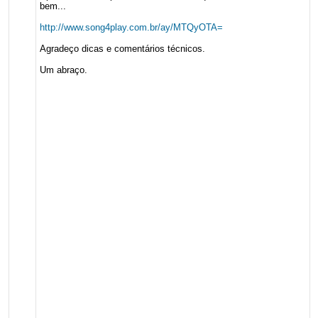
bem...
http://www.song4play.com.br/ay/MTQyOTA=
Agradeço dicas e comentários técnicos.
Um abraço.