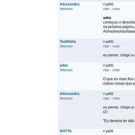
Alessandra
#
jul/05
Veterano
citar
·
votar
adnz
começou o desvirt
na próxima página 
Auhauhauhauhaaa
Toalhinha
#
jul/05
Veterano
citar
·
votar
eu penso. chego a m
adnz
#
jul/05
Veterano
citar
·
votar
O que eu mais fico
outras coisas que p
Alessandra
#
jul/05
Veterano
citar
·
votar
eu penso. chego a m
(2)
"Eu deveria ter dito.
ROTTA
#
jul/05