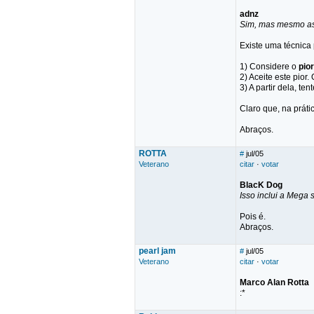
adnz
Sim, mas mesmo as
Existe uma técnica
1) Considere o
pior
2) Aceite este pior.
3) A partir dela, te
Claro que, na prátic
Abraços.
ROTTA
#
jul/05
Veterano
citar
·
votar
BlacK Dog
Isso inclui a Mega s
Pois é.
Abraços.
pearl jam
#
jul/05
Veterano
citar
·
votar
Marco Alan Rotta
:*