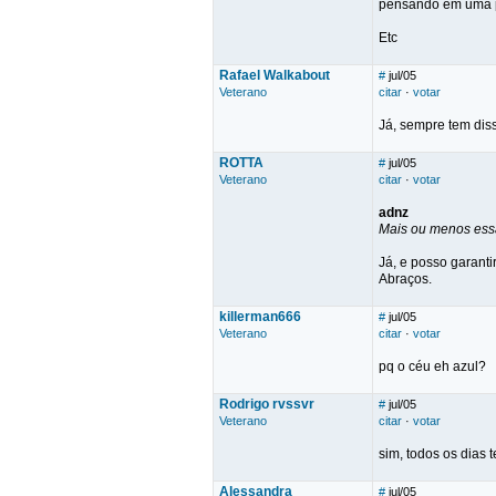
pensando em uma p
Etc
Rafael Walkabout
#
jul/05
Veterano
citar
·
votar
Já, sempre tem dis
ROTTA
#
jul/05
Veterano
citar
·
votar
adnz
Mais ou menos essa
Já, e posso garanti
Abraços.
killerman666
#
jul/05
Veterano
citar
·
votar
pq o céu eh azul?
Rodrigo rvssvr
#
jul/05
Veterano
citar
·
votar
sim, todos os dias
Alessandra
#
jul/05