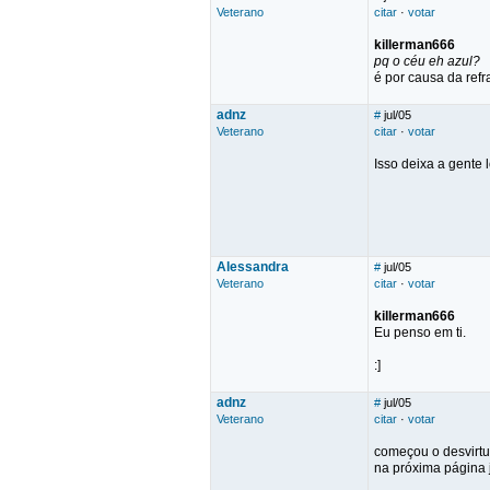
Veterano
citar
·
votar
killerman666
pq o céu eh azul?
é por causa da refra
adnz
#
jul/05
Veterano
citar
·
votar
Isso deixa a gente 
Alessandra
#
jul/05
Veterano
citar
·
votar
killerman666
Eu penso em ti.
:]
adnz
#
jul/05
Veterano
citar
·
votar
começou o desvirt
na próxima página 