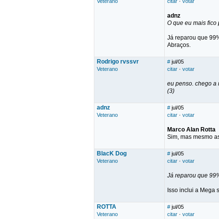
Veterano
citar
·
votar
adnz
O que eu mais fico
Já reparou que 99
Abraços.
Rodrigo rvssvr
#
jul/05
Veterano
citar
·
votar
eu penso. chego a m
(3)
adnz
#
jul/05
Veterano
citar
·
votar
Marco Alan Rotta
Sim, mas mesmo as
BlacK Dog
#
jul/05
Veterano
citar
·
votar
Já reparou que 99
Isso inclui a Mega
ROTTA
#
jul/05
Veterano
citar
·
votar