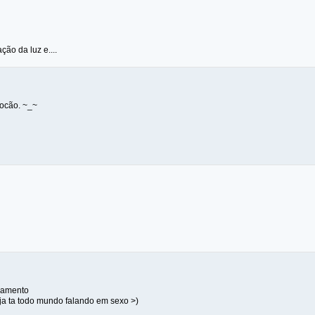
ção da luz e....
locão. ~_~
uamento
ja ta todo mundo falando em sexo >)