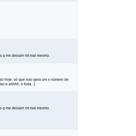
. mas q me deixam mt mal mesmo.
so hoje, só que isso gera um x número de
as e ahhhh, é foda. :[
. mas q me deixam mt mal mesmo.