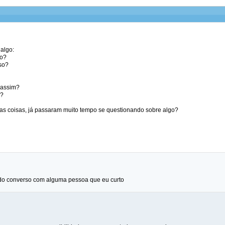
 algo:
to?
sso?
 assim?
a?
s coisas, já passaram muito tempo se questionando sobre algo?
do converso com alguma pessoa que eu curto