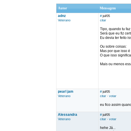
Autor
Mensagem
adnz
#
jul/05
Veterano
citar
Tipo, quando tu faz
Será que eu fiz cer
Eu devia ter feito i
Ou sobre coisas:
Mas por que isso é
O que isso signific
Mais ou menos essa
pearl jam
#
jul/05
Veterano
citar
·
votar
eu fico assim quan
Alessandra
#
jul/05
Veterano
citar
·
votar
hehe Já...