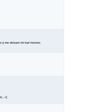
. mas q me deixam mt mal mesmo.
...=[