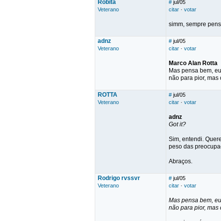
Robita
#
jul/05
Veterano
citar
·
votar
simm, sempre penso
adnz
#
jul/05
Veterano
citar
·
votar
Marco Alan Rotta
Mas pensa bem, eu j
não para pior, mas 
ROTTA
#
jul/05
Veterano
citar
·
votar
adnz
Got it?
Sim, entendi. Quer
peso das preocupa
Abraços.
Rodrigo rvssvr
#
jul/05
Veterano
citar
·
votar
Mas pensa bem, eu j
não para pior, mas 