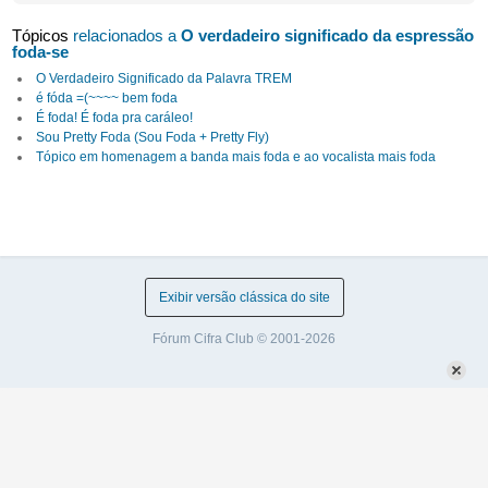
Tópicos
relacionados a
O verdadeiro significado da espressão
foda-se
O Verdadeiro Significado da Palavra TREM
é fóda =(~~~~ bem foda
É foda! É foda pra caráleo!
Sou Pretty Foda (Sou Foda + Pretty Fly)
Tópico em homenagem a banda mais foda e ao vocalista mais foda
Exibir versão clássica do site
Fórum Cifra Club © 2001-2026