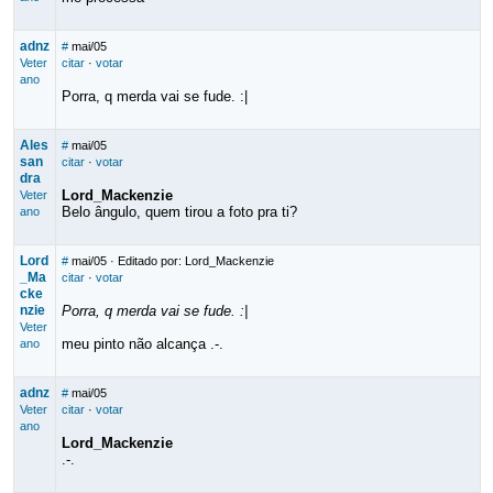
adnz
#
mai/05
Veter
citar
·
votar
ano
Porra, q merda vai se fude. :|
Ales
#
mai/05
san
citar
·
votar
dra
Lord_Mackenzie
Veter
Belo ângulo, quem tirou a foto pra ti?
ano
Lord
#
mai/05
· Editado por: Lord_Mackenzie
_Ma
citar
·
votar
cke
nzie
Porra, q merda vai se fude. :|
Veter
meu pinto não alcança .-.
ano
adnz
#
mai/05
Veter
citar
·
votar
ano
Lord_Mackenzie
.-.