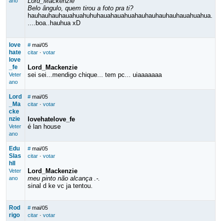
Lord_Mackenzie
ano
Belo ângulo, quem tirou a foto pra ti?
hauhauhauhauahuahuhuhauahauahuahauhauhauhauhauahuahua.
....boa..hauhua xD
love
#
mai/05
hate
citar
·
votar
love
_fe
Lord_Mackenzie
sei sei...mendigo chique... tem pc... uiaaaaaaa
Veter
ano
Lord
#
mai/05
_Ma
citar
·
votar
cke
nzie
lovehatelove_fe
é lan house
Veter
ano
Edu
#
mai/05
Slas
citar
·
votar
hII
Lord_Mackenzie
Veter
meu pinto não alcança .-.
ano
sinal d ke vc ja tentou.
Rod
#
mai/05
rigo
citar
·
votar