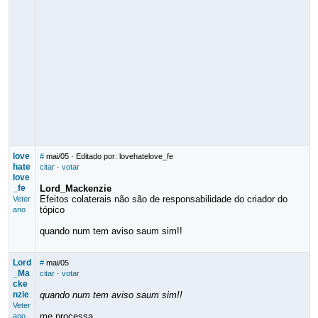
love
#
mai/05
· Editado por: lovehatelove_fe
hate
citar
·
votar
love
_fe
Lord_Mackenzie
Efeitos colaterais não são de responsabilidade do criador do
Veter
tópico
ano
quando num tem aviso saum sim!!
Lord
#
mai/05
_Ma
citar
·
votar
cke
nzie
quando num tem aviso saum sim!!
Veter
me processa
ano