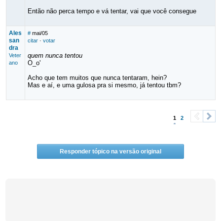
Então não perca tempo e vá tentar, vai que você consegue
Ales
#
mai/05
san
citar
·
votar
dra
quem nunca tentou
Veter
O_o'
ano
Acho que tem muitos que nunca tentaram, hein?
Mas e aí, e uma gulosa pra si mesmo, já tentou tbm?
1
2
<
>
Responder tópico na versão original