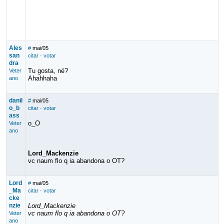
Ales
#
mai/05
san
citar
·
votar
dra
Tu gosta, né?
Veter
Ahahhaha
ano
danil
#
mai/05
o_b
citar
·
votar
ass
o_O
Veter
ano
Lord_Mackenzie
vc naum flo q ia abandona o OT?
Lord
#
mai/05
_Ma
citar
·
votar
cke
nzie
Lord_Mackenzie
vc naum flo q ia abandona o OT?
Veter
ano