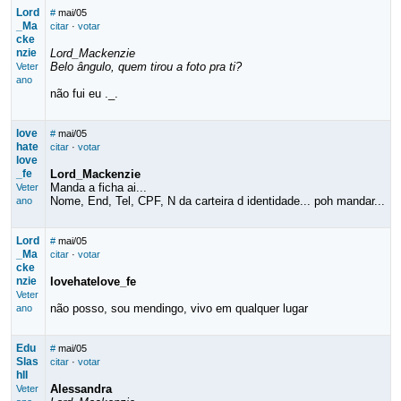
Lord
#
mai/05
_Ma
citar
·
votar
cke
nzie
Lord_Mackenzie
Belo ângulo, quem tirou a foto pra ti?
Veter
ano
não fui eu ._.
love
#
mai/05
hate
citar
·
votar
love
_fe
Lord_Mackenzie
Manda a ficha ai...
Veter
Nome, End, Tel, CPF, N da carteira d identidade... poh mandar...
ano
Lord
#
mai/05
_Ma
citar
·
votar
cke
nzie
lovehatelove_fe
Veter
não posso, sou mendingo, vivo em qualquer lugar
ano
Edu
#
mai/05
Slas
citar
·
votar
hII
Alessandra
Veter