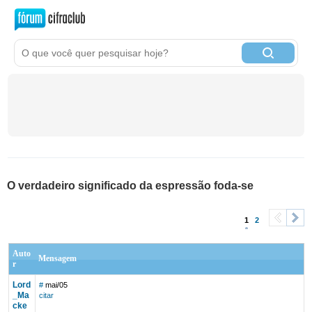
O verdadeiro significado da espressão foda-se
1
2
<
>
Auto
Mensagem
r
Lord
#
mai/05
_Ma
citar
cke