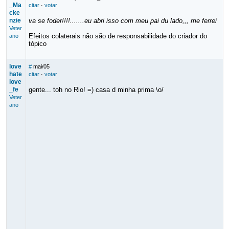
_Ma
citar
·
votar
cke
nzie
va se foder!!!!.......eu abri isso com meu pai du lado,,, me ferrei
Veter
Efeitos colaterais não são de responsabilidade do criador do
ano
tópico
love
#
mai/05
hate
citar
·
votar
love
_fe
gente... toh no Rio! =) casa d minha prima \o/
Veter
ano