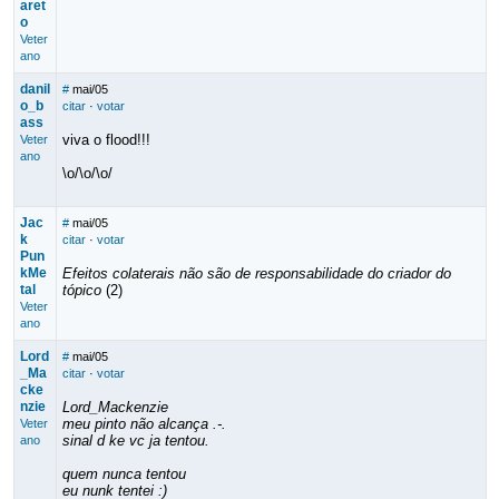
aret
o
Veter
ano
danil
#
mai/05
o_b
citar
·
votar
ass
viva o flood!!!
Veter
ano
\o/\o/\o/
Jac
#
mai/05
k
citar
·
votar
Pun
kMe
Efeitos colaterais não são de responsabilidade do criador do
tal
tópico
(2)
Veter
ano
Lord
#
mai/05
_Ma
citar
·
votar
cke
nzie
Lord_Mackenzie
meu pinto não alcança .-.
Veter
sinal d ke vc ja tentou.
ano
quem nunca tentou
eu nunk tentei :)