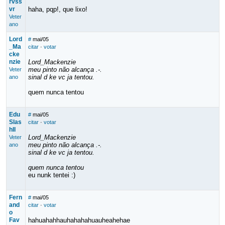
rvss
vr
haha, pqp!, que lixo!
Veter
ano
Lord
#
mai/05
_Ma
citar
·
votar
cke
nzie
Lord_Mackenzie
meu pinto não alcança .-.
Veter
sinal d ke vc ja tentou.
ano
quem nunca tentou
Edu
#
mai/05
Slas
citar
·
votar
hII
Lord_Mackenzie
Veter
meu pinto não alcança .-.
ano
sinal d ke vc ja tentou.
quem nunca tentou
eu nunk tentei :)
Fern
#
mai/05
and
citar
·
votar
o
Fav
hahuahahhauhahahahuauheahehae