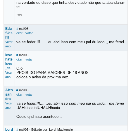
na verdade eu disse que tinha desviciado não que ia abandanar-
te
:***
Edu
#
mai/05
Slas
citar
·
votar
hII
va se foder!!!!.......eu abri isso com meu pai du lado,,, me ferrei
Veter
ano
love
#
mai/05
hate
citar
·
votar
love
_fe
O.o
PROIBIDO PARA MAIORES DE 18 ANOS...
Veter
coloca o aviso da proxima vez...
ano
Ales
#
mai/05
san
citar
·
votar
dra
va se foder!!!!.......eu abri isso com meu pai du lado,,, me ferrei
Veter
UAHIuhaiuhIUHAUHhuaiu
ano
Odeio qnd isso acontece...
Lord
#
mai/05
· Editado por: Lord_Mackenzie