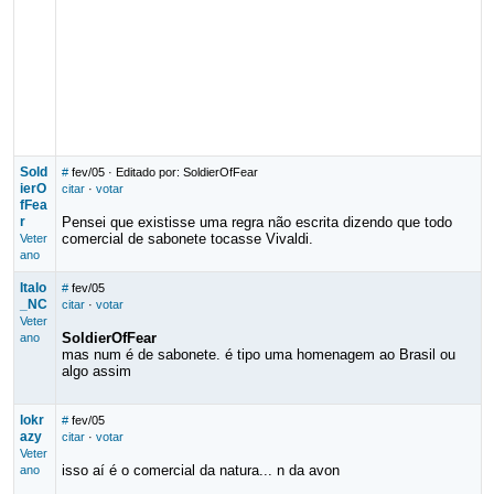
Sold
#
fev/05
· Editado por: SoldierOfFear
ierO
citar
·
votar
fFea
r
Pensei que existisse uma regra não escrita dizendo que todo
comercial de sabonete tocasse Vivaldi.
Veter
ano
Italo
#
fev/05
_NC
citar
·
votar
Veter
SoldierOfFear
ano
mas num é de sabonete. é tipo uma homenagem ao Brasil ou
algo assim
lokr
#
fev/05
azy
citar
·
votar
Veter
isso aí é o comercial da natura... n da avon
ano