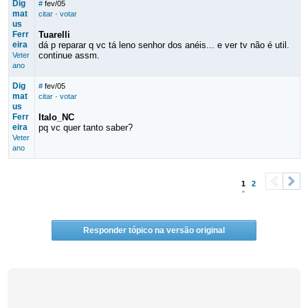
Dig
#
fev/05
mat
citar
·
votar
us
Ferr
Tuarelli
eira
dá p reparar q vc tá leno senhor dos anéis... e ver tv não é util.
continue assm.
Veter
ano
Dig
#
fev/05
mat
citar
·
votar
us
Ferr
Italo_NC
eira
pq vc quer tanto saber?
Veter
ano
1
2
<
>
Responder tópico na versão original