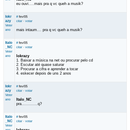
eu ouvi.....mais pra q vc queh a musik?
lokr
#
fev/05
azy
citar
·
votar
Veter
mais intaum.... pra q vc queh a musik?
ano
Italo
#
fev/05
_NC
citar
·
votar
Veter
lokrazy
ano
1. Baixar a música na net ou procurar pelo cd
2. Escutar até quase saturar
3. Procurar a cifra e aprender a tocar
4. eskecer depois de uns 2 anos
lokr
#
fev/05
azy
citar
·
votar
Veter
Italo_NC
ano
pra..............q?
Italo
#
fev/05
_NC
citar
·
votar
Veter
lokrazy
ano