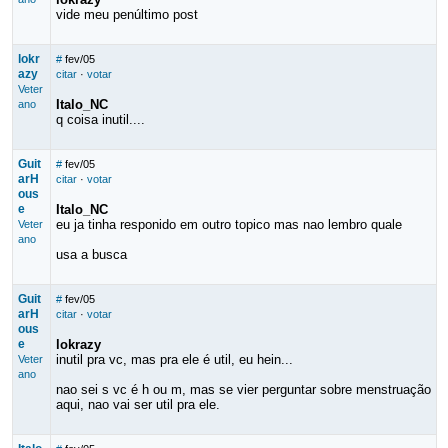
vide meu penúltimo post
lokr
#
fev/05
azy
citar
·
votar
Veter
Italo_NC
ano
q coisa inutil....
Guit
#
fev/05
arH
citar
·
votar
ous
e
Italo_NC
eu ja tinha responido em outro topico mas nao lembro quale
Veter
ano
usa a busca
Guit
#
fev/05
arH
citar
·
votar
ous
e
lokrazy
inutil pra vc, mas pra ele é util, eu hein...
Veter
ano
nao sei s vc é h ou m, mas se vier perguntar sobre menstruação
aqui, nao vai ser util pra ele.