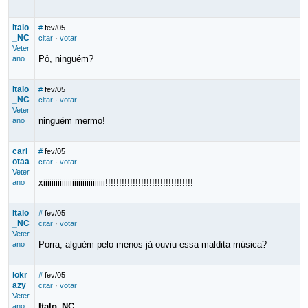
Italo
#
fev/05
_NC
citar
·
votar
Veter
Pô, ninguém?
ano
Italo
#
fev/05
_NC
citar
·
votar
Veter
ninguém mermo!
ano
carl
#
fev/05
otaa
citar
·
votar
Veter
xiiiiiiiiiiiiiiiiiiiiiiiiiiiiii!!!!!!!!!!!!!!!!!!!!!!!!!!!!!!!!
ano
Italo
#
fev/05
_NC
citar
·
votar
Veter
Porra, alguém pelo menos já ouviu essa maldita música?
ano
lokr
#
fev/05
azy
citar
·
votar
Veter
Italo_NC
ano