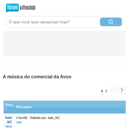
A música do comercial da Avon
1
2
<
>
Auto
Mensagem
r
Italo
#
fev/05
· Editado por: Italo_NC
_NC
citar
Veter