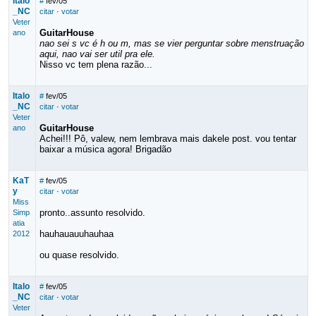
Italo
#
fev/05
_NC
citar
·
votar
Veter
GuitarHouse
ano
nao sei s vc é h ou m, mas se vier perguntar sobre menstruação
aqui, nao vai ser util pra ele.
Nisso vc tem plena razão...
Italo
#
fev/05
_NC
citar
·
votar
Veter
GuitarHouse
ano
Achei!!! Pô, valew, nem lembrava mais dakele post. vou tentar
baixar a música agora! Brigadão
KaT
#
fev/05
y
citar
·
votar
Miss
pronto..assunto resolvido.
Simp
atia
hauhauauuhauhaa
2012
ou quase resolvido.
Italo
#
fev/05
_NC
citar
·
votar
Veter