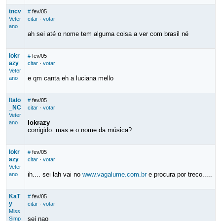
tncv
#
fev/05
Veter
citar
·
votar
ano
ah sei até o nome tem alguma coisa a ver com brasil né
lokr
#
fev/05
azy
citar
·
votar
Veter
e qm canta eh a luciana mello
ano
Italo
#
fev/05
_NC
citar
·
votar
Veter
lokrazy
ano
corrigido. mas e o nome da música?
lokr
#
fev/05
azy
citar
·
votar
Veter
ih.... sei lah vai no
www.vagalume.com.br
e procura por treco.....
ano
KaT
#
fev/05
y
citar
·
votar
Miss
sei nao
Simp