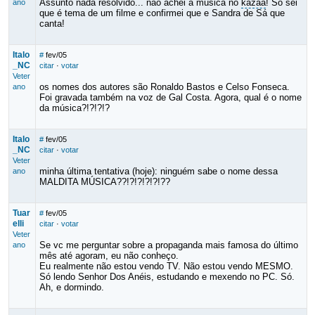
Assunto nada resolvido... não achei a música no
kazaa
! Só sei
ano
que é tema de um filme e confirmei que e Sandra de Sá que
canta!
Italo
#
fev/05
_NC
citar
·
votar
Veter
os nomes dos autores são Ronaldo Bastos e Celso Fonseca.
ano
Foi gravada também na voz de Gal Costa. Agora, qual é o nome
da música?!?!?!?
Italo
#
fev/05
_NC
citar
·
votar
Veter
minha última tentativa (hoje): ninguém sabe o nome dessa
ano
MALDITA MÚSICA??!?!?!?!?!??
Tuar
#
fev/05
elli
citar
·
votar
Veter
Se vc me perguntar sobre a propaganda mais famosa do último
ano
mês até agoram, eu não conheço.
Eu realmente não estou vendo TV. Não estou vendo MESMO.
Só lendo Senhor Dos Anéis, estudando e mexendo no PC. Só.
Ah, e dormindo.