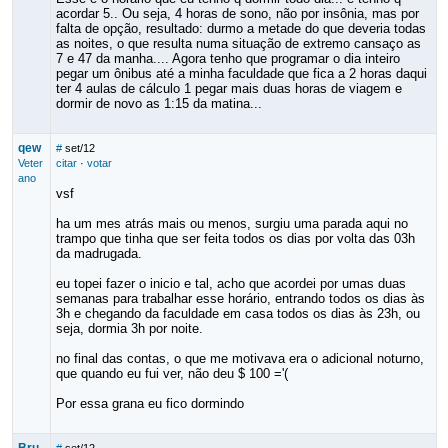
acordar 5.. Ou seja, 4 horas de sono, não por insônia, mas por
falta de opção, resultado: durmo a metade do que deveria todas
as noites, o que resulta numa situação de extremo cansaço as
7 e 47 da manha.... Agora tenho que programar o dia inteiro
pegar um ônibus até a minha faculdade que fica a 2 horas daqui
ter 4 aulas de cálculo 1 pegar mais duas horas de viagem e
dormir de novo as 1:15 da matina...
qew
#
set/12
Veter
citar
·
votar
ano
vsf
ha um mes atrás mais ou menos, surgiu uma parada aqui no
trampo que tinha que ser feita todos os dias por volta das 03h
da madrugada.
eu topei fazer o inicio e tal, acho que acordei por umas duas
semanas para trabalhar esse horário, entrando todos os dias às
3h e chegando da faculdade em casa todos os dias às 23h, ou
seja, dormia 3h por noite.
no final das contas, o que me motivava era o adicional noturno,
que quando eu fui ver, não deu $ 100 ='(
Por essa grana eu fico dormindo