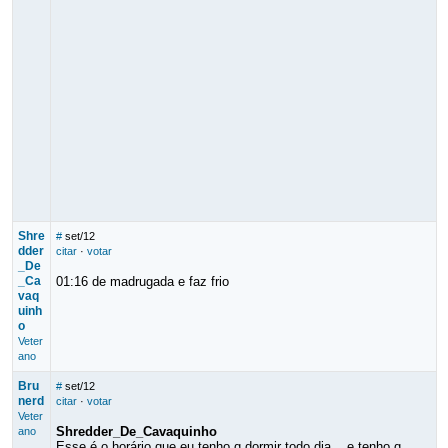
Shre
#
set/12
dder
citar
·
votar
_De
_Ca
01:16 de madrugada e faz frio
vaq
uinh
o
Veter
ano
Bru
#
set/12
nerd
citar
·
votar
Veter
Shredder_De_Cavaquinho
ano
Esse é o horário que eu tenho q dormir todo dia... e tenho q