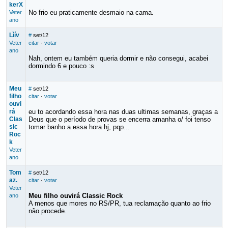
kerX
No frio eu praticamente desmaio na cama.
Veter
ano
Lìív
#
set/12
Veter
citar
·
votar
ano
Nah, ontem eu também queria dormir e não consegui, acabei
dormindo 6 e pouco :s
Meu
#
set/12
filho
citar
·
votar
ouvi
rá
eu to acordando essa hora nas duas ultimas semanas, graças a
Clas
Deus que o período de provas se encerra amanha o/ foi tenso
sic
tomar banho a essa hora hj, pqp...
Roc
k
Veter
ano
Tom
#
set/12
az.
citar
·
votar
Veter
Meu filho ouvirá Classic Rock
ano
A menos que mores no RS/PR, tua reclamação quanto ao frio
não procede.