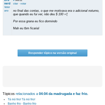
Bru
#
set/12
nerd
citar
·
votar
Veter
no final das contas, o que me motivava era o adicional noturno,
ano
que quando eu fui ver, não deu $ 100 ='(
Por essa grana eu fico dormindo
Mah eu tbm ficaria!
Responder tópico na versão original
Tópicos
relacionados a
04:04 da madrugada e faz frio.
Tá mó frio! Tá mó frio!
Banho frio - Banho frio