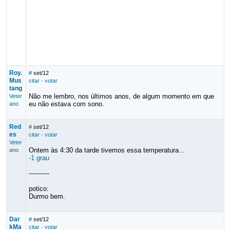
Roy.
#
set/12
Mus
citar
·
votar
tang
Não me lembro, nos últimos anos, de algum momento em que
Veter
eu não estava com sono.
ano
Red
#
set/12
es
citar
·
votar
Veter
Ontem às 4:30 da tarde tivemos essa temperatura...
ano
-1 grau
----------
potico:
Durmo bem.
Dar
#
set/12
kMa
citar
·
votar