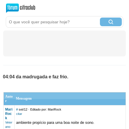
04:04 da madrugada e faz frio.
Auto
Mensagem
r
Mari
#
set/12
· Editado por: MariRock
Roc
citar
k
ambiente propício para uma boa noite de sono.
Veter
ano