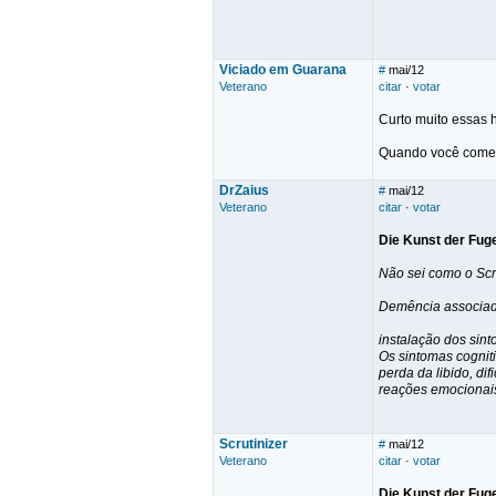
Viciado em Guarana
#
mai/12
Veterano
citar
·
votar
Curto muito essas h
Quando você começa 
DrZaius
#
mai/12
Veterano
citar
·
votar
Die Kunst der Fug
Não sei como o Scru
Demência associ
instalação dos sint
Os sintomas cognit
perda da libido, di
reações emocionais
Scrutinizer
#
mai/12
Veterano
citar
·
votar
Die Kunst der Fug