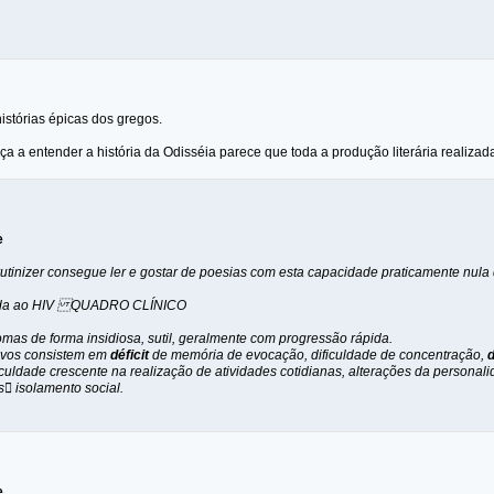
istórias épicas dos gregos.
a entender a história da Odisséia parece que toda a produção literária realizada
e
tinizer consegue ler e gostar de poesias com esta capacidade praticamente nula q
ada ao HIV QUADRO CLÍNICO
omas de forma insidiosa, sutil, geralmente com progressão rápida.
ivos consistem em
déficit
de memória de evocação, dificuldade de concentração,
ficuldade crescente na realização de atividades cotidianas, alterações da personalid
 isolamento social.
e