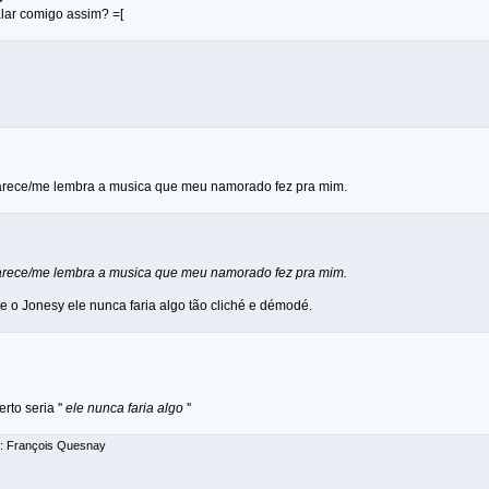
falar comigo assim? =[
 parece/me lembra a musica que meu namorado fez pra mim.
 parece/me lembra a musica que meu namorado fez pra mim.
sse o Jonesy ele nunca faria algo tão cliché e démodé.
rto seria ''
ele nunca faria algo
''
r: François Quesnay