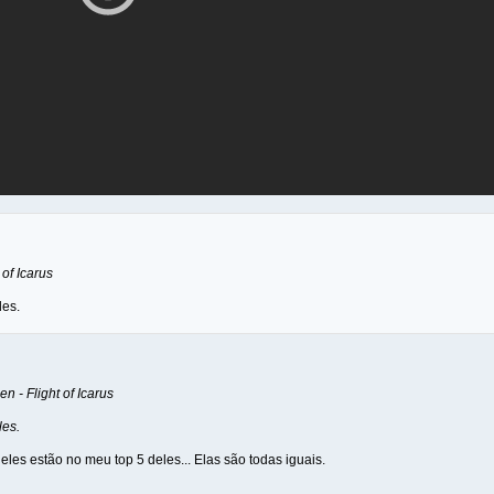
 of Icarus
les.
en - Flight of Icarus
les.
les estão no meu top 5 deles... Elas são todas iguais.