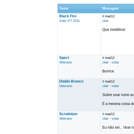
Autor
Mensagem
Black Fire
#
mai/12
Gato OT 2011
citar
Que metáfora!
Spect
#
mai/12
Veterano
citar
·
votar
Burrice.
Diablo Branco
#
mai/12
Veterano
citar
·
votar
Sobre voar rumo ao
É a mesma coisa de
Scrutinizer
#
mai/12
Veterano
citar
·
votar
Eu não sei... Voar 