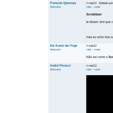
François Quesnay
#
mai/12
· Editado po
Veterano
citar
·
votar
Scrutinizer
te diriam:
tem que c
mas eu acho isso a 
Die Kunst der Fuge
#
mai/12
Veterano
citar
·
votar
Não sei como o
Scr
André Perucci
#
mai/12
Veterano
citar
·
votar