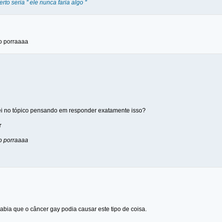
to seria '' ele nunca faria algo ''
 porraaaa
uei no tópico pensando em responder exatamente isso?
r
 porraaaa
bia que o câncer gay podia causar este tipo de coisa.