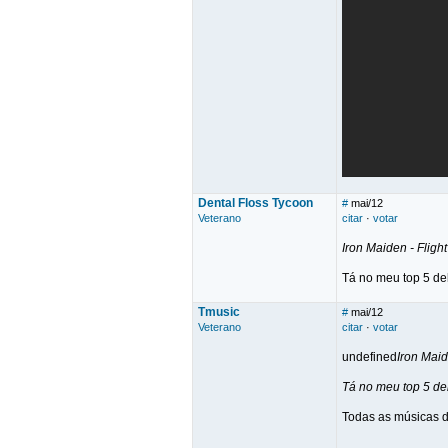
Dental Floss Tycoon
#
mai/12
Veterano
citar
·
votar
Iron Maiden - Flight
Tá no meu top 5 de
Tmusic
#
mai/12
Veterano
citar
·
votar
undefined
Iron Maid
Tá no meu top 5 de
Todas as músicas de