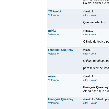
Pô, vai deixar ele 
TG Aoshi
#
mai/12
Veterano
citar
·
votar
Que metádentro!
mikia
#
mai/12
Veterano
citar
·
votar
O título do tópico
François Quesnay
#
mai/12
Veterano
citar
·
votar
O título do tópico
para refletir: se fo
mikia
#
mai/12
Veterano
citar
·
votar
François Quesnay
Ainda acho que o ce
François Quesnay
#
mai/12
· Editado po
Veterano
citar
·
votar