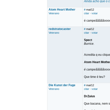
Ainda acho que o cer
Atom Heart Mother
#
mai/12
Veterano
citar
·
votar
é campeãããããoooo
redstratocaster
#
mai/12
Veterano
citar
·
votar
Spect
Burrice.
Acredita q eu cliq
Atom Heart Mothe
é campeãããããoooo
Que time é teu?
Die Kunst der Fuge
#
mai/12
Veterano
citar
·
votar
DrZaius
Que bacana, nem sa