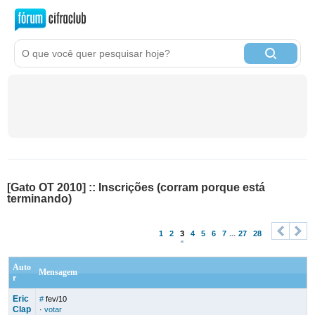
[Gato OT 2010] :: Inscrições (corram porque está
terminando)
1
2
3
4
5
6
7
...
27
28
<
>
Auto
Mensagem
r
Eric
#
fev/10
Clap
·
votar