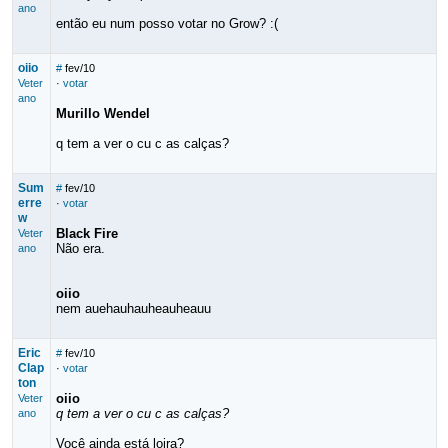
ano
então eu num posso votar no Grow? :(
oiio
#
fev/10
Veter
·
votar
ano
Murillo Wendel
q tem a ver o cu c as calças?
Sum
#
fev/10
erre
·
votar
w
Black Fire
Veter
Não era.
ano
oiio
nem auehauhauheauheauu
Eric
#
fev/10
Clap
·
votar
ton
oiio
Veter
q tem a ver o cu c as calças?
ano
Você ainda está loira?