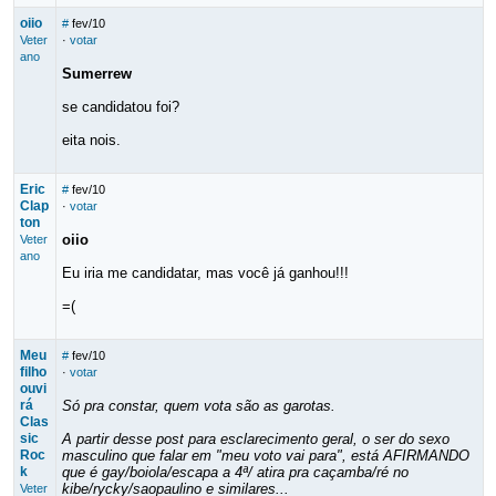
oiio
#
fev/10
Veter
·
votar
ano
Sumerrew
se candidatou foi?
eita nois.
Eric
#
fev/10
Clap
·
votar
ton
oiio
Veter
ano
Eu iria me candidatar, mas você já ganhou!!!
=(
Meu
#
fev/10
filho
·
votar
ouvi
rá
Só pra constar, quem vota são as garotas.
Clas
sic
A partir desse post para esclarecimento geral, o ser do sexo
Roc
masculino que falar em "meu voto vai para", está AFIRMANDO
k
que é gay/boiola/escapa a 4ª/ atira pra caçamba/ré no
kibe/rycky/saopaulino e similares...
Veter