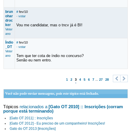
brun
#
fev/10
ohar
·
votar
droc
ker
Vou me candidatar, mas o tncv já é BI!
Veter
ano
Índio
#
fev/10
_DT
·
votar
Veter
Tem que ter cota de índio no concurso?
ano
Senão eu nem entro.
1
2
3
4
5
6
7
...
27
28
<
>
Você não pode enviar mensagens, pois este tópico está fechado.
Tópicos
relacionados a
[Gato OT 2010] :: Inscrições (corram
porque está terminando)
[Gato OT 2011] :: Inscrições
[Gato OT 2012] - Eu preciso de um companheiro! Inscrições!
Gato do OT 2013 [Inscrições]