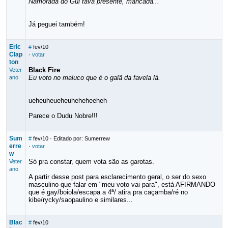
Namorada do Gui tava presente, mancada...
Já peguei também!
Eric
#
fev/10
Clap
·
votar
ton
Black Fire
Veter
Eu voto no maluco que é o galã da favela lá.
ano
ueheuheueheuheheheeheh
Parece o Dudu Nobre!!!
Sum
#
fev/10
· Editado por: Sumerrew
erre
·
votar
w
Só pra constar, quem vota são as garotas.
Veter
ano
A partir desse post para esclarecimento geral, o ser do sexo
masculino que falar em "meu voto vai para", está AFIRMANDO
que é gay/boiola/escapa a 4ª/ atira pra caçamba/ré no
kibe/rycky/saopaulino e similares...
Blac
#
fev/10