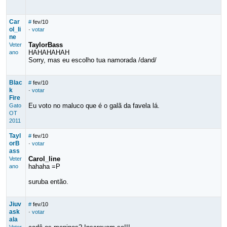
Car
#
fev/10
ol_li
·
votar
ne
TaylorBass
Veter
HAHAHAHAH
ano
Sorry, mas eu escolho tua namorada /dand/
Blac
#
fev/10
k
·
votar
Fire
Eu voto no maluco que é o galã da favela lá.
Gato
OT
2011
Tayl
#
fev/10
orB
·
votar
ass
Carol_line
Veter
hahaha =P
ano
suruba então.
Jiuv
#
fev/10
ask
·
votar
ala