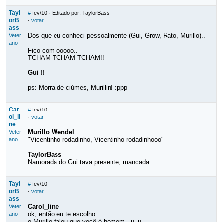
Tayl
#
fev/10
· Editado por: TaylorBass
orB
·
votar
ass
Dos que eu conheci pessoalmente (Gui, Grow, Rato, Murillo)..
Veter
ano
Fico com ooooo..
TCHAM TCHAM TCHAM!!
Gui
!!
ps: Morra de ciúmes, Murillin! :ppp
Car
#
fev/10
ol_li
·
votar
ne
Murillo Wendel
Veter
"Vicentinho rodadinho, Vicentinho rodadinhooo"
ano
TaylorBass
Namorada do Gui tava presente, mancada...
Tayl
#
fev/10
orB
·
votar
ass
Carol_line
Veter
ok, então eu te escolho.
ano
o Murillo falou que você é homem.. u_u