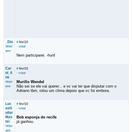
_Dio
#
fev/10
Veter
·
votar
ano
Nem participarei. -hunf
Car
#
fev/10
ol_li
·
votar
ne
Murillo Wendel
Veter
Não sei se ele vai querer... e vc vai ter que disputar com o
ano
Adriano tbm, rolou um clima depois que vc foi embora.
Luc
#
fev/10
asG
·
votar
uitar
Mas
Bob esponja do recife
ter
já ganhou.
Veter
ano