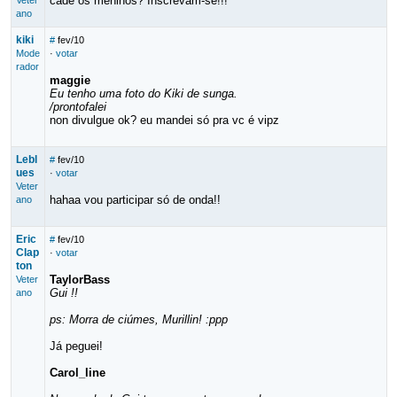
cadê os meninos? Inscrevam-se!!!
Veter
ano
kiki
#
fev/10
Mode
·
votar
rador
maggie
Eu tenho uma foto do Kiki de sunga.
/prontofalei
non divulgue ok? eu mandei só pra vc é vipz
Lebl
#
fev/10
ues
·
votar
Veter
hahaa vou participar só de onda!!
ano
Eric
#
fev/10
Clap
·
votar
ton
TaylorBass
Veter
Gui !!
ano
ps: Morra de ciúmes, Murillin! :ppp
Já peguei!
Carol_line