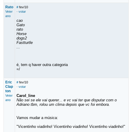
Rato
#
fev/10
Veter
·
votar
ano
cao
Gato
rato
Horse
dogs2
Fastturtle
...
é, tem q haver outra categoria
=/
Eric
#
fev/10
Clap
·
votar
ton
Carol_line
Veter
Não sei se ele vai querer... e vc vai ter que disputar com o
ano
Adriano tbm, rolou um clima depois que vc foi embora.
Vamos mudar a música:
"Vicentinho viadinho! Vicentinho viadinho! Vicentinho viadinho!"