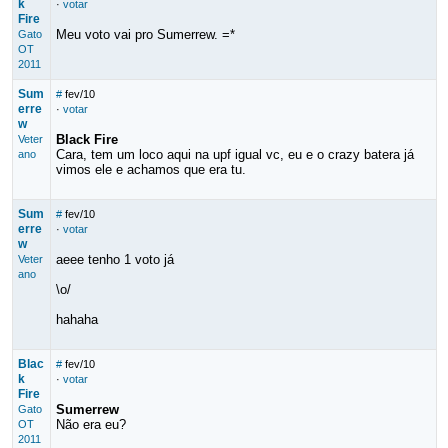
k
·
votar
Fire
Meu voto vai pro Sumerrew. =*
Gato
OT
2011
Sum
#
fev/10
erre
·
votar
w
Black Fire
Veter
Cara, tem um loco aqui na upf igual vc, eu e o crazy batera já
ano
vimos ele e achamos que era tu.
Sum
#
fev/10
erre
·
votar
w
aeee tenho 1 voto já
Veter
ano
\o/
hahaha
Blac
#
fev/10
k
·
votar
Fire
Sumerrew
Gato
Não era eu?
OT
2011