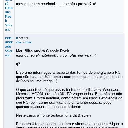
rá
mas o meu eh notebook ._. comofas pra ver? =/
Clas
sic
Roc
k
Veter
ano
con
#
dez/09
andr
citar
·
votar
ade
Meu filho ouvirá Classic Rock
Veter
mas o meu eh notebook ._. comofas pra ver? =/
ano
q?
É só uma informação a respeito das fontes de energia para PC
que são baratas. São fontes com potência nominais (esse lance
de 'nominal' me intriga...).
O que acontece, é que essas fontes como Braview, Wisecase,
Maxxtro, VCOM, etc, são MUITO vagabundas. Elas não só não
produzem a força nominal, como botam em risco a eficiência do
seu PC, bem como sua vida útil: uma fonte dessas, pode
queimar qualquer componente lá dentro.
Neste caso, a Fonte testada foi a da Braview.
Pegaram 3 fontes iguais, abriram e viram que nenhuma é igual a