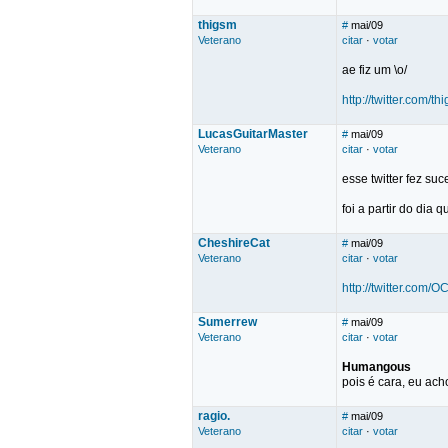
thigsm
#
mai/09
Veterano
citar
·
votar
ae fiz um \o/
http://twitter.com/th
LucasGuitarMaster
#
mai/09
Veterano
citar
·
votar
esse twitter fez suc
foi a partir do dia 
CheshireCat
#
mai/09
Veterano
citar
·
votar
http://twitter.com/O
Sumerrew
#
mai/09
Veterano
citar
·
votar
Humangous
pois é cara, eu ac
ragio.
#
mai/09
Veterano
citar
·
votar