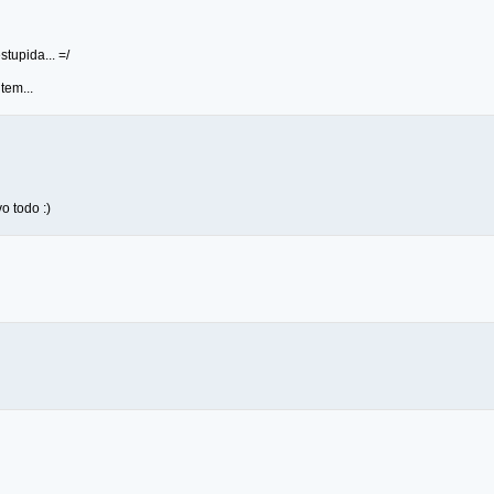
tupida... =/
tem...
o todo :)