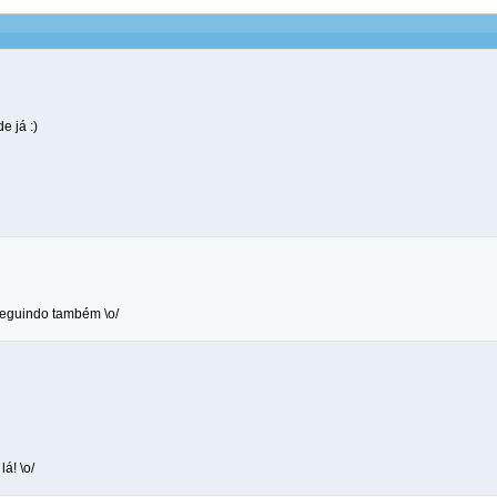
e já :)
seguindo também \o/
lá! \o/