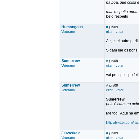
na boa, que coisa es
mas respeito quem 
belo respeito
Humangous
#
jun/09
Veterano
citar
·
votar
Ae, criei outro perf
Sigam me os bons!!
Sumerrew
#
jun/09
Veterano
citar
·
votar
vai pro spot q to fo
Sumerrew
#
jun/09
Veterano
citar
·
votar
Sumerrew
pois é cara, eu ac
Me fodi. Aqui na em
http://twitter.com/j
Jiuvaskala
#
jun/09
Veterano
citar
·
votar