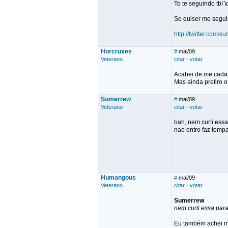
To te seguindo tb! \
Se quiser me segui
http://twitter.com/xu
Horcruxes
#
mai/09
Veterano
citar
·
votar
Acabei de me cadas
Mas ainda prefiro o
Sumerrew
#
mai/09
Veterano
citar
·
votar
bah, nem curti essa
nao entro faz tempa
Humangous
#
mai/09
Veterano
citar
·
votar
Sumerrew
nem curti essa par
Eu também achei me