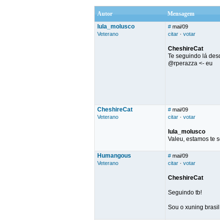
Autor
Mensagem
lula_molusco
#
mai/09
Veterano
citar
·
votar
CheshireCat
Te seguindo lá desd
@rperazza <- eu
CheshireCat
#
mai/09
Veterano
citar
·
votar
lula_molusco
Valeu, estamos te 
Humangous
#
mai/09
Veterano
citar
·
votar
CheshireCat
Seguindo tb!
Sou o xuning brasil 