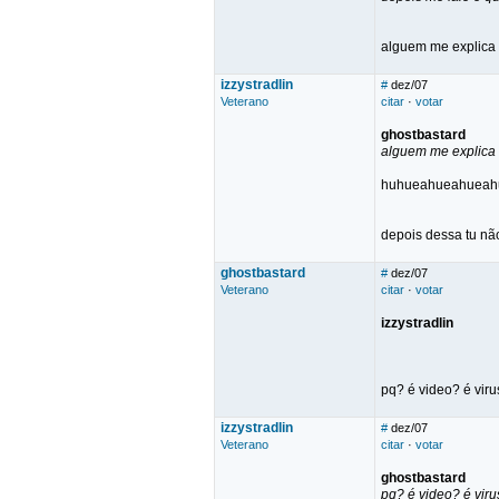
alguem me explica 
izzystradlin
#
dez/07
Veterano
citar
·
votar
ghostbastard
alguem me explica 
huhueahueahueah
depois dessa tu nã
ghostbastard
#
dez/07
Veterano
citar
·
votar
izzystradlin
pq? é video? é vir
izzystradlin
#
dez/07
Veterano
citar
·
votar
ghostbastard
pq? é video? é vir