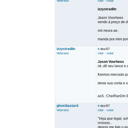
Veterano
citar
·
votar
izzystradlin
Jason Voorhees
vendo à preço de d
mó neura ae..
manda pra mim por s
izzystradlin
#
dez/07
Veterano
citar
·
votar
Jason Voorhees
ok..dê seu lance e 
fizemos mercado pa
deixe sua conta e 
asS.: CheiRanDin B
ghostbastard
#
dez/07
Veterano
citar
·
votar
"Veja que legal, so
rrrsssss...
depois me fale o q