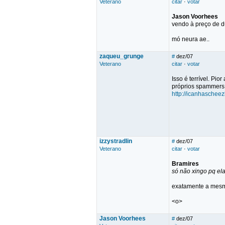
Veterano
citar
·
votar
Jason Voorhees
vendo à preço de d
mó neura ae..
zaqueu_grunge
#
dez/07
Veterano
citar
·
votar
Isso é terrível. P
próprios spammers
http://icanhaschee
izzystradlin
#
dez/07
Veterano
citar
·
votar
Bramires
só não xingo pq el
exatamente a mesm
<o>
Jason Voorhees
#
dez/07