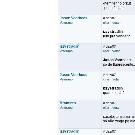
-nem tenho orkut
-pode fechar
Jason Voorhees
#
dez/07
Veterano
citar
·
votar
izzystradlin
tem pra vender?
izzystradlin
#
dez/07
Veterano
citar
·
votar
Jason Voorhees
só de fluorescente
Jason Voorhees
#
dez/07
Veterano
citar
·
votar
izzystradlin
quanto q tá ?!
Bramires
#
dez/07
Veterano
citar
·
votar
cacete, tem uma mi
só não xingo pq el
izzystradlin
#
dez/07