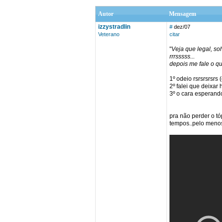
Autor
Mensagem
izzystradlin
#
dez/07
Veterano
citar
"
Veja que legal, so
rrrsssss...
depois me fale o q
1º odeio rsrsrsrsrs
2º falei que deixar 
3º o cara esperand
pra não perder o t
tempos..pelo menos