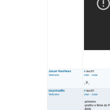
Jason Voorhees
#
dez/07
Veterano
citar
·
votar
_\|/_
izzystradlin
#
dez/07
Veterano
citar
·
votar
-primeiro
-prefiro o filme do 
-BAN