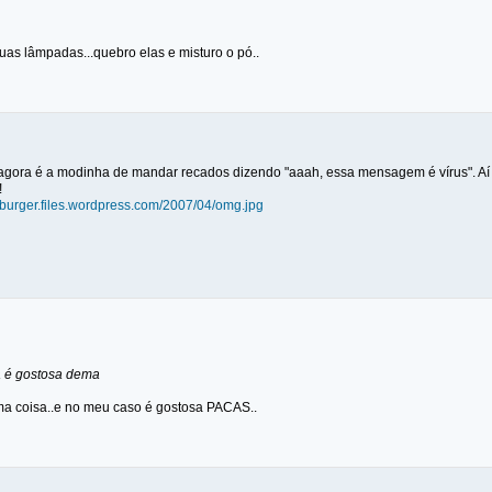
uas lâmpadas...quebro elas e misturo o pó..
ior agora é a modinha de mandar recados dizendo "aaah, essa mensagem é vírus". 
!
zburger.files.wordpress.com/2007/04/omg.jpg
a é gostosa dema
a coisa..e no meu caso é gostosa PACAS..