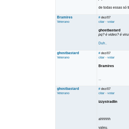
de todas essas só tir
Bramires
#
dez/07
Veterano
citar
·
votar
ghostbastard
pq? é video? é vir
Duh..
ghostbastard
#
dez/07
Veterano
citar
·
votar
Bramires
...
ghostbastard
#
dez/07
Veterano
citar
·
votar
izzystradlin
ahhhhh
valeu.