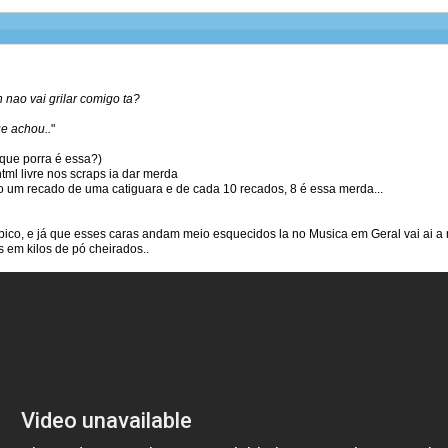
h nao vai grilar comigo ta?
ue achou..
"
 (que porra é essa?)
html livre nos scraps ia dar merda
o um recado de uma catiguara e de cada 10 recados, 8 é essa merda...
ópico, e já que esses caras andam meio esquecidos la no Musica em Geral vai ai
 em kilos de pó cheirados..