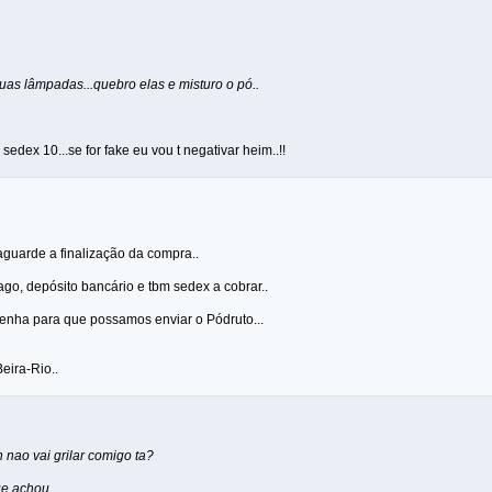
uas lâmpadas...quebro elas e misturo o pó..
edex 10...se for fake eu vou t negativar heim..!!
aguarde a finalização da compra..
go, depósito bancário e tbm sedex a cobrar..
senha para que possamos enviar o Pódruto...
eira-Rio..
h nao vai grilar comigo ta?
ue achou..