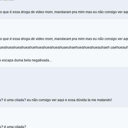
o que é essa droga de video msm, mandaram pra mim mas eu não consigo ver aqui
o que é essa droga de video msm, mandaram pra mim mas eu não consigo ver aqui
ueahueahueahueahuehueahueahueahuaeuhaehueahueahueauhaeh uaehueau
o escapa duma bela negativada...
us? é uma cilada? eu não consigo ver aqui e essa dúvida ta me matando!
us? é uma cilada?