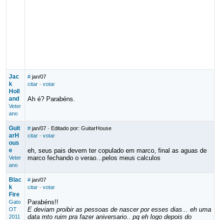
Jac
#
jan/07
k
citar
·
votar
Holl
and
Ah é? Parabéns.
Veter
ano
Guit
#
jan/07
· Editado por: GuitarHouse
arH
citar
·
votar
ous
e
eh, seus pais devem ter copulado em marco, final as aguas de
marco fechando o verao...pelos meus calculos
Veter
ano
Blac
#
jan/07
k
citar
·
votar
Fire
Parabéns!!
Gato
E deviam proibir as pessoas de nascer por esses dias... eh uma
OT
data mto ruim pra fazer aniversario.. pq eh logo depois do
2011