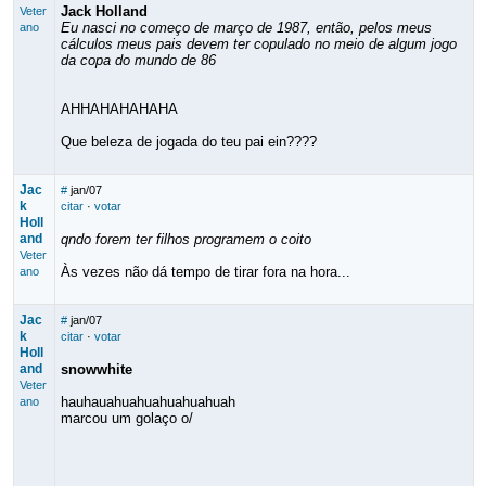
Jack Holland
Veter
Eu nasci no começo de março de 1987, então, pelos meus
ano
cálculos meus pais devem ter copulado no meio de algum jogo
da copa do mundo de 86
AHHAHAHAHAHA
Que beleza de jogada do teu pai ein????
Jac
#
jan/07
k
citar
·
votar
Holl
and
qndo forem ter filhos programem o coito
Veter
Às vezes não dá tempo de tirar fora na hora...
ano
Jac
#
jan/07
k
citar
·
votar
Holl
and
snowwhite
Veter
hauhauahuahuahuahuahuah
ano
marcou um golaço o/