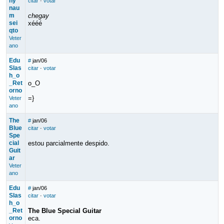
ny
citar
·
votar
nau
m
chegay
sei
xééé
qto
Veter
ano
Edu
#
jan/06
Slas
citar
·
votar
h_o
_Ret
o_O
orno
=}
Veter
ano
The
#
jan/06
Blue
citar
·
votar
Spe
cial
estou parcialmente despido.
Guit
ar
Veter
ano
Edu
#
jan/06
Slas
citar
·
votar
h_o
_Ret
The Blue Special Guitar
orno
eca.