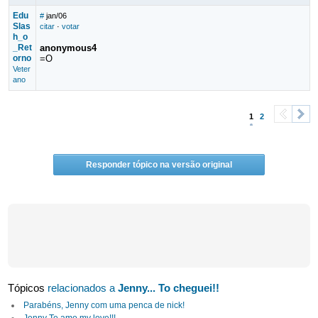
Edu
#
jan/06
Slas
citar
·
votar
h_o
_Ret
anonymous4
orno
=O
Veter
ano
1
2
<
>
Responder tópico na versão original
Tópicos
relacionados a
Jenny... To cheguei!!
Parabéns, Jenny com uma penca de nick!