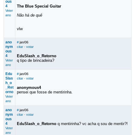
ous
4
The Blue Special Guitar
Veter
Não há de quê
ano
vlw
ano
#
jan/06
nym
citar
·
votar
ous
4
EduSlash_o_Retorno
q tipo de brincadeira?
Veter
ano
Edu
#
jan/06
Slas
citar
·
votar
h_o
_Ret
anonymous4
orno
pensei que fosse de mentirinha.
Veter
ano
ano
#
jan/06
nym
citar
·
votar
ous
4
EduSlash_o_Retorno
q mentirinha? vc acha q sou de mentir?!
Veter
ano