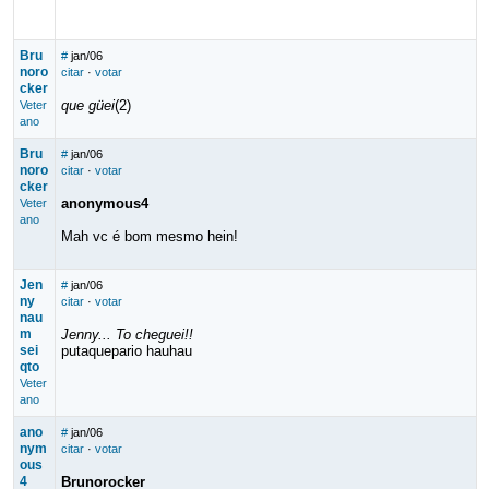
Bru
#
jan/06
noro
citar
·
votar
cker
que güei
(2)
Veter
ano
Bru
#
jan/06
noro
citar
·
votar
cker
anonymous4
Veter
ano
Mah vc é bom mesmo hein!
Jen
#
jan/06
ny
citar
·
votar
nau
m
Jenny... To cheguei!!
sei
putaquepario hauhau
qto
Veter
ano
ano
#
jan/06
nym
citar
·
votar
ous
4
Brunorocker