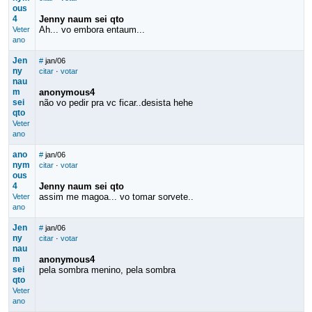
ous
4
Jenny naum sei qto
Ah... vo embora entaum...
Veter
ano
Jen
#
jan/06
ny
citar
·
votar
nau
m
anonymous4
sei
não vo pedir pra vc ficar..desista hehe
qto
Veter
ano
ano
#
jan/06
nym
citar
·
votar
ous
4
Jenny naum sei qto
assim me magoa... vo tomar sorvete..
Veter
ano
Jen
#
jan/06
ny
citar
·
votar
nau
m
anonymous4
sei
pela sombra menino, pela sombra
qto
Veter
ano