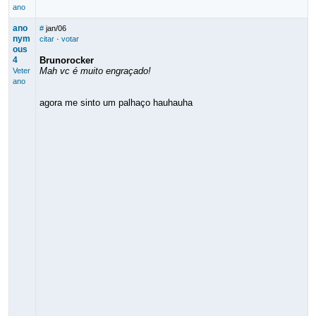
ano
ano
#
jan/06
nym
citar
·
votar
ous
4
Brunorocker
Mah vc é muito engraçado!
Veter
ano
agora me sinto um palhaço hauhauha