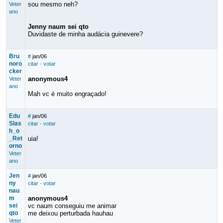
sou mesmo neh?
Veter
ano
Jenny naum sei qto
Duvidaste de minha audácia guinevere?
Bru
#
jan/06
noro
citar
·
votar
cker
anonymous4
Veter
ano
Mah vc é muito engraçado!
Edu
#
jan/06
Slas
citar
·
votar
h_o
_Ret
uia!
orno
Veter
ano
Jen
#
jan/06
ny
citar
·
votar
nau
m
anonymous4
sei
vc naum conseguiu me animar
qto
me deixou perturbada hauhau
Veter