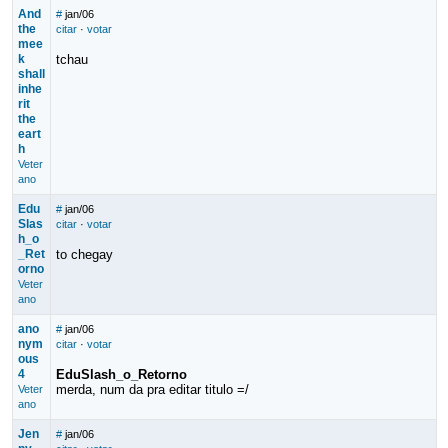
And
#
jan/06
the
citar
·
votar
mee
k
tchau
shall
inhe
rit
the
eart
h
Veter
ano
Edu
#
jan/06
Slas
citar
·
votar
h_o
_Ret
to chegay
orno
Veter
ano
ano
#
jan/06
nym
citar
·
votar
ous
4
EduSlash_o_Retorno
merda, num da pra editar titulo =/
Veter
ano
Jen
#
jan/06