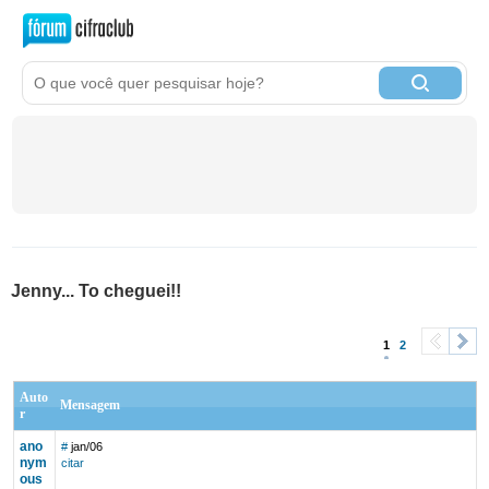
Jenny... To cheguei!!
1
2
<
>
Auto
Mensagem
r
ano
#
jan/06
nym
citar
ous