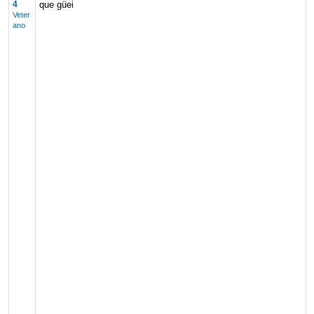
4
que güei
Veter
ano