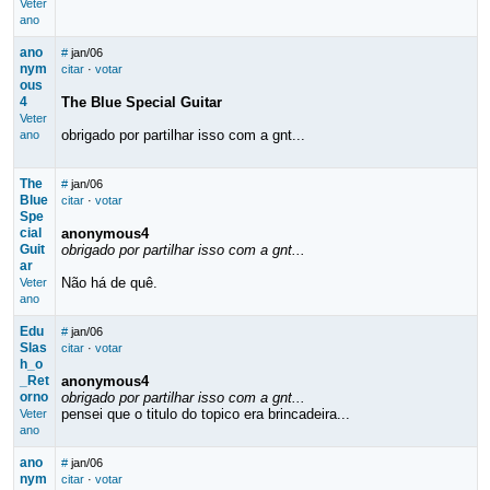
Veter
ano
ano
#
jan/06
nym
citar
·
votar
ous
4
The Blue Special Guitar
Veter
obrigado por partilhar isso com a gnt...
ano
The
#
jan/06
Blue
citar
·
votar
Spe
cial
anonymous4
Guit
obrigado por partilhar isso com a gnt...
ar
Não há de quê.
Veter
ano
Edu
#
jan/06
Slas
citar
·
votar
h_o
_Ret
anonymous4
orno
obrigado por partilhar isso com a gnt...
pensei que o titulo do topico era brincadeira...
Veter
ano
ano
#
jan/06
nym
citar
·
votar