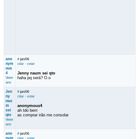
ano
#
jan/06
nym
citar
·
votar
ous
4
Jenny naum sei qto
haha pq será? O.o
Veter
ano
Jen
#
jan/06
ny
citar
·
votar
nau
m
anonymous4
sei
ah tdo bem
qto
as comprar irão me consolar
Veter
ano
ano
#
jan/06
nym
citar
·
votar