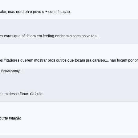
lar, mas nerd eh o povo q + curte fritação.
ses caras que só falam em feeling enchem o saco as vezes...
 fritadores querem mostrar pros outros que tocam pra caraleo.... nao tocam por p
: EduArdanuy II
qq um desse fórum ridículo
curte fritação