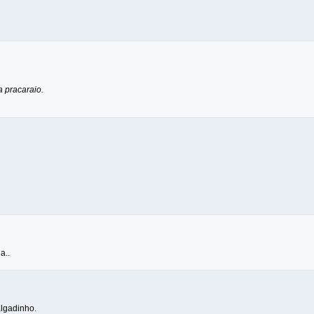
a pracaraio.
a..
lgadinho.