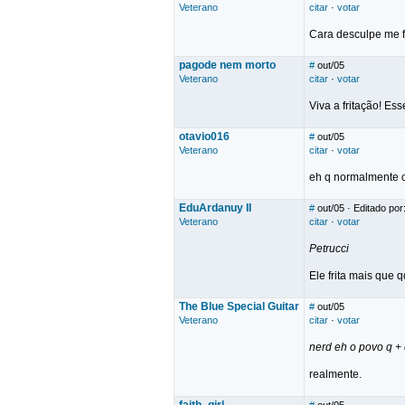
Veterano
citar
·
votar
Cara desculpe me fa
pagode nem morto
#
out/05
Veterano
citar
·
votar
Viva a fritação! Es
otavio016
#
out/05
Veterano
citar
·
votar
eh q normalmente os
EduArdanuy II
#
out/05
· Editado por
Veterano
citar
·
votar
Petrucci
Ele frita mais que 
The Blue Special Guitar
#
out/05
Veterano
citar
·
votar
nerd eh o povo q + 
realmente.