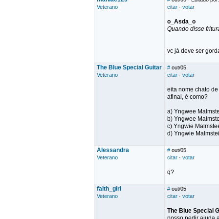
Veterano
citar
·
votar
o_Asda_o
Quando disse fritura
vc já deve ser gord
The Blue Special Guitar
#
out/05
Veterano
citar
·
votar
eita nome chato de
afinal, é como?
a) Yngwee Malmst
b) Yngwee Malmste
c) Yngwie Malmste
d) Yngwie Malmste
Alessandra
#
out/05
Veterano
citar
·
votar
q?
faith_girl
#
out/05
Veterano
citar
·
votar
The Blue Special G
posso pedir ajuda a