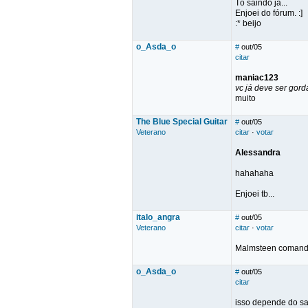
Tô saindo já...
Enjoei do fórum. :]
:* beijo
o_Asda_o
#
out/05
citar
maniac123
vc já deve ser gord
muito
The Blue Special Guitar
#
out/05
Veterano
citar
·
votar
Alessandra
hahahaha
Enjoei tb...
italo_angra
#
out/05
Veterano
citar
·
votar
Malmsteen comand
o_Asda_o
#
out/05
citar
isso depende do sa