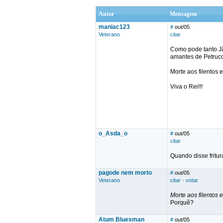
Autor
Mensagem
maniac123
#
out/05
Veterano
citar
Como pode tanto Jã
amantes de Petrucc
Morte aos filentos 
Viva o Rei!!!
o_Asda_o
#
out/05
citar
Quando disse fritura
pagode nem morto
#
out/05
Veterano
citar
·
votar
Morte aos filentos 
Porquê?
Atum Bluesman
#
out/05