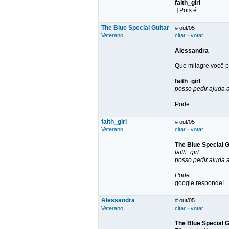
faith_girl
:] Pois é...
The Blue Special Guitar
#
out/05
Veterano
citar
·
votar
Alessandra
Que milagre você p
faith_girl
posso pedir ajuda a
Pode...
faith_girl
#
out/05
Veterano
citar
·
votar
The Blue Special G
faith_girl
posso pedir ajuda a
Pode...
google responde!
Alessandra
#
out/05
Veterano
citar
·
votar
The Blue Special G