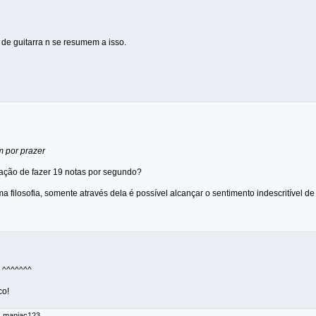
s de guitarra n se resumem a isso.
m por prazer
ação de fazer 19 notas por segundo?
a filosofia, somente através dela é possível alcançar o sentimento indescritível de 
 ^^^^^^^
co!
r: maniac123