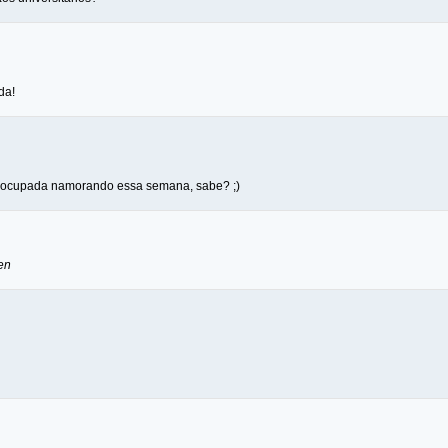
da!
 ocupada namorando essa semana, sabe? ;)
en