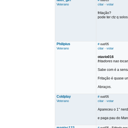
faith_girl
#
out/05
Veterano
citar
·
votar
fritação?
pode ter ctz q solo
Philipius
#
out/05
Veterano
citar
·
votar
otavio016
fritadores nao toca
Sabe com é a sens
Fritação é quase um
Abraços.
Coldplay
#
out/05
Veterano
citar
·
votar
Apareceu o 1° nerd
e paga pau do Mar
maniac123
#
out/05
· Editado po