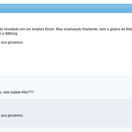
o revoltado em um simples fórum. Mas analisando friamente, sem a galera da frita
i e BBKing.
e aos groveiros.
, vale batata-frita???
e aos groveiros.