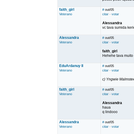
faith_girl
#
out/05
Veterano
citar
·
votar
Alessandra
vc tava sumida keri
Alessandra
#
out/05
Veterano
citar
·
votar
faith_girl
Hehehe tava muito
EduArdanuy II
#
out/05
Veterano
citar
·
votar
c) Yngwie Malmste
faith_girl
#
out/05
Veterano
citar
·
votar
Alessandra
haua
q lindooo
Alessandra
#
out/05
Veterano
citar
·
votar