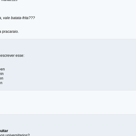
, vale batata-frita???
a pracaraio.
 escrever esse:
een
in
en
in
uitar
os universitarios?