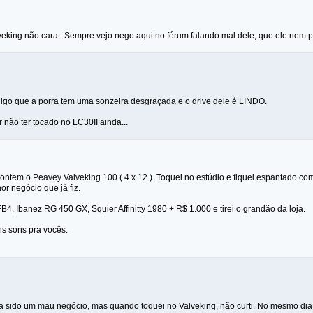
eking não cara.. Sempre vejo nego aqui no fórum falando mal dele, que ele nem p
 digo que a porra tem uma sonzeira desgraçada e o drive dele é LINDO.
 não ter tocado no LC30II ainda...
ntem o Peavey Valveking 100 ( 4 x 12 ). Toquei no estúdio e fiquei espantado com
or negócio que já fiz.
4, Ibanez RG 450 GX, Squier Affinitty 1980 + R$ 1.000 e tirei o grandão da loja.
s sons pra vocês.
 sido um mau negócio, mas quando toquei no Valveking, não curti. No mesmo dia, t