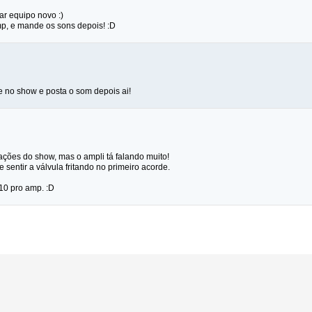
r equipo novo :)
p, e mande os sons depois! :D
e no show e posta o som depois ai!
ções do show, mas o ampli tá falando muito!
sentir a válvula fritando no primeiro acorde.
10 pro amp. :D