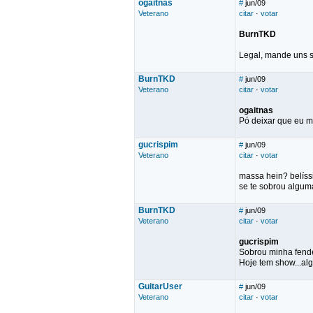
ogaitnas
#
jun/09
Veterano
citar
·
votar
BurnTKD
Legal, mande uns 
BurnTKD
#
jun/09
Veterano
citar
·
votar
ogaitnas
Pó deixar que eu m
gucrispim
#
jun/09
Veterano
citar
·
votar
massa hein? belís
se te sobrou algum
BurnTKD
#
jun/09
Veterano
citar
·
votar
gucrispim
Sobrou minha fende
Hoje tem show...al
GuitarUser
#
jun/09
Veterano
citar
·
votar