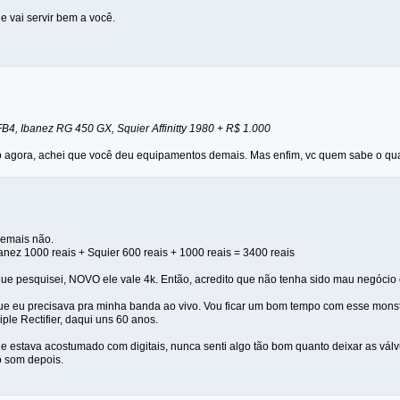
e vai servir bem a você.
B4, Ibanez RG 450 GX, Squier Affinitty 1980 + R$ 1.000
 agora, achei que você deu equipamentos demais. Mas enfim, vc quem sabe o qu
demais não.
anez 1000 reais + Squier 600 reais + 1000 reais = 3400 reais
ue pesquisei, NOVO ele vale 4k. Então, acredito que não tenha sido mau negócio 
ue eu precisava pra minha banda ao vivo. Vou ficar um bom tempo com esse monstrã
le Rectifier, daqui uns 60 anos.
ue estava acostumado com digitais, nunca senti algo tão bom quanto deixar as v
 o som depois.