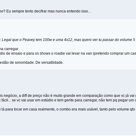
ho
? Eu sempre tento decifrar mas nunca entendo isso...
. Legal que o Peavey tem 100w e uma 4x12, mas quero ver tu passar do volume 5 
ma carregar.
túdio de ensaio e para os shows o roadie vai levar na van (pretendo comprar um cas
stão de sonoridade. De versatilidade.
is negócio, a diff de preço não é muito grande em comparação como que vc já vai 
k fácil... se vc vai usar em estúdio e tem gente para carregar, não tem pq pegar 
i lá para tocar em casa realmente, o combo era mais usável, tanto pelo volume qto