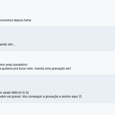
sonzinhos depois hehe
ando sim...
simo amp! parabéns!
a guitarra pra tocar nele, manda uma gravação ae!!
r strato MiM (H-S-S)
guém vai gravar. Vou conseguir a gravação e ponho aqui :D