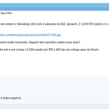
r: BurnTKD
ram ontem o Valveking 100 com 4 válvulas 6L6GC (power), 3 12AX7EH (pré) e 4 x
enter.com/dbase/pics/products/2/4/8/487248.jpg
achei muito nervosão. Alguém tem opiniões sobre esse amp?
tre ele e um Laney LC30II usado por R$ 2.400 de um colega aqui do fórum.
 é mais negócio.