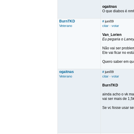
ogaitnas
O que diabos é
nm
BurnTKD
#
jun/09
Veterano
citar
·
votar
Van_Lorien
Eu pegaria o Laney
Não vai ser proble
Ele vai ficar no es
Quero saber em que
ogaitnas
#
jun/09
Veterano
citar
·
votar
BurnTKD
ainda acho o vk ma
vai ser mais de 1,5
Se vc fosse usar se