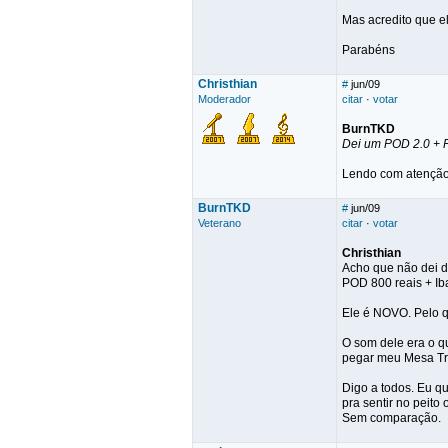
Mas acredito que el
Parabéns
Christhian
#
jun/09
Moderador
citar
·
votar
BurnTKD
Dei um POD 2.0 + F
Lendo com atenção
BurnTKD
#
jun/09
Veterano
citar
·
votar
Christhian
Acho que não dei 
POD 800 reais + Ib
Ele é NOVO. Pelo q
O som dele era o q
pegar meu Mesa Trip
Digo a todos. Eu q
pra sentir no peito
Sem comparação.