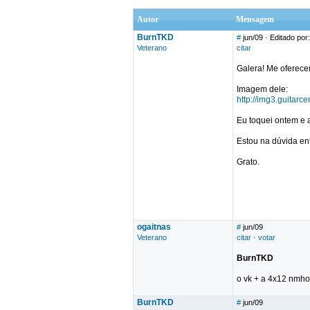
Autor
Mensagem
BurnTKD
#
jun/09
· Editado po
Veterano
citar
Galera! Me oferece
Imagem dele:
http://img3.guitarc
Eu toquei ontem e 
Estou na dúvida en
Grato.
ogaitnas
#
jun/09
Veterano
citar
·
votar
BurnTKD
o vk + a 4x12 nmho
BurnTKD
#
jun/09