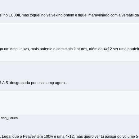
ei no LC30II, mas toquei no valveking ontem e fiquei maravilhado com a versatilid
ega um ampli novo, mais potente e com mais features, além da 4x12 ser uma pauleir
G.A.S. desgraçada por esse amp agora...
: Van_Lorien
. Legal que o Peavey tem 100w e uma 4x12, mas quero ver tu passar do volume 5 