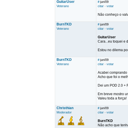
GuitarUser
#
jun/09
Veterano
citar
·
votar
Não conheço o valv
BurnTKD
#
jun/09
Veterano
citar
·
votar
GuitarUser
Cara...eu toquei e
Estou no dilema por
BurnTKD
#
jun/09
Veterano
citar
·
votar
Acabei comprando o
Acho que foi o melh
Dei um POD 2.0 + FB
Em breve mostro un
Valeu toda a força!
Christhian
#
jun/09
Moderador
citar
·
votar
BurnTKD
Não acho que tenha