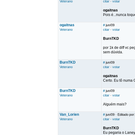
Veterano
citar
·
votar
ogaitnas
Pois é...nunca toqu
ogaitnas
#
jun/09
Veterano
citar
·
votar
BurnTKD
por 1k de diff vc p
sem dúvida.
BurnTKD
#
jun/09
Veterano
citar
·
votar
ogaitnas
Certo. Eu tô numa 
BurnTKD
#
jun/09
Veterano
citar
·
votar
Alguém mais?
Van_Lorien
#
jun/09
· Editado por
Veterano
citar
·
votar
BurnTKD
Eu pegaria o Laney