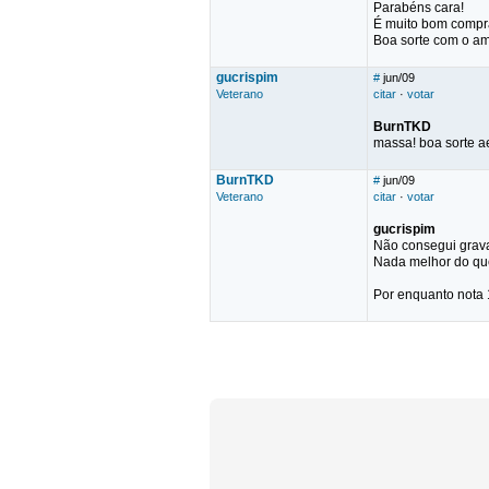
Parabéns cara!
É muito bom compra
Boa sorte com o am
gucrispim
#
jun/09
Veterano
citar
·
votar
BurnTKD
massa! boa sorte a
BurnTKD
#
jun/09
Veterano
citar
·
votar
gucrispim
Não consegui grava
Nada melhor do que 
Por enquanto nota 