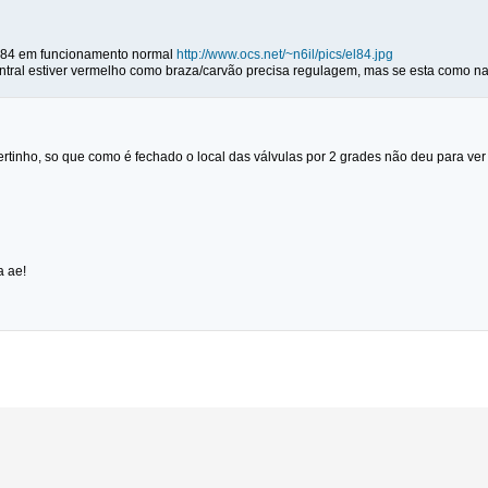
el84 em funcionamento normal
http://www.ocs.net/~n6il/pics/el84.jpg
ntral estiver vermelho como braza/carvão precisa regulagem, mas se esta como na 
certinho, so que como é fechado o local das válvulas por 2 grades não deu para ver o
a ae!