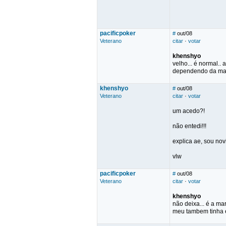
pacificpoker
#
out/08
Veterano
citar
·
votar
khenshyo
velho... é normal..
dependendo da marc
khenshyo
#
out/08
Veterano
citar
·
votar
um acedo?!
não entedi!!!
explica ae, sou nov
vlw
pacificpoker
#
out/08
Veterano
citar
·
votar
khenshyo
não deixa... é a ma
meu tambem tinha e