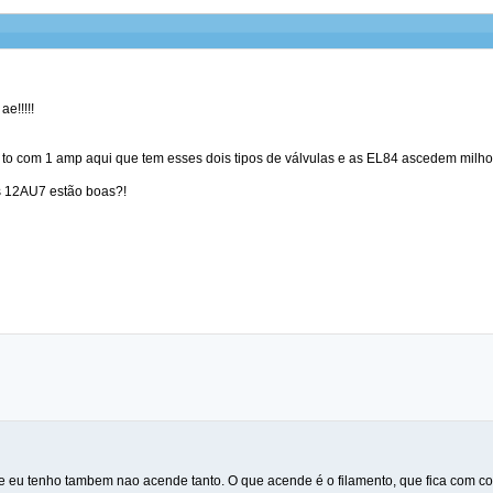
e!!!!!
s to com 1 amp aqui que tem esses dois tipos de válvulas e as EL84 ascedem milh
s 12AU7 estão boas?!
e eu tenho tambem nao acende tanto. O que acende é o filamento, que fica com cor 