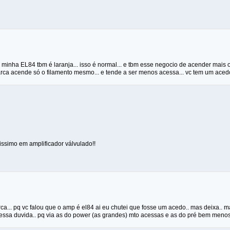
 a minha EL84 tbm é laranja... isso é normal... e tbm esse negocio de acender mai
a acende só o filamento mesmo... e tende a ser menos acessa... vc tem um aced
issimo em amplificador válvulado!!
rca... pq vc falou que o amp é el84 ai eu chutei que fosse um acedo.. mas deixa.. 
ssa duvida.. pq via as do power (as grandes) mto acessas e as do pré bem menos 