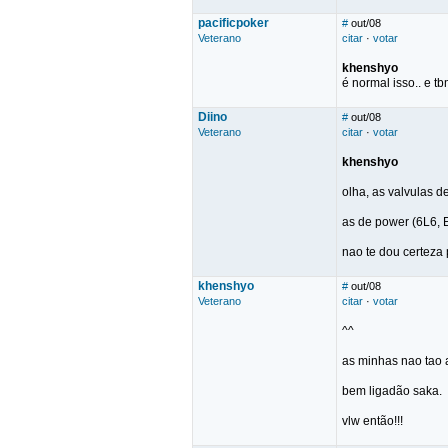
pacificpoker
#
out/08
Veterano
citar
·
votar
khenshyo
é normal isso.. e 
Diino
#
out/08
Veterano
citar
·
votar
khenshyo
olha, as valvulas 
as de power (6L6, 
nao te dou certeza
khenshyo
#
out/08
Veterano
citar
·
votar
^^
as minhas nao tao 
bem ligadão saka.
vlw então!!!