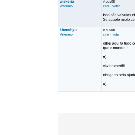
wiskeria
#
out/08
Veterano
citar
·
votar
Isso são valvulas 
Se aquele miolo ce
khenshyo
#
out/08
Veterano
citar
·
votar
olhei aqui ta tudo 
que c mandou!
=)
vlw brother!!!!
obrigado pela ajud
=)