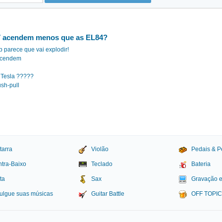
7 acendem menos que as EL84?
 parece que vai explodir!
 acendem
s Tesla ?????
sh-pull
tarra
Violão
Pedais & P
tra-Baixo
Teclado
Bateria
ta
Sax
Gravação 
ulgue suas músicas
Guitar Battle
OFF TOPI