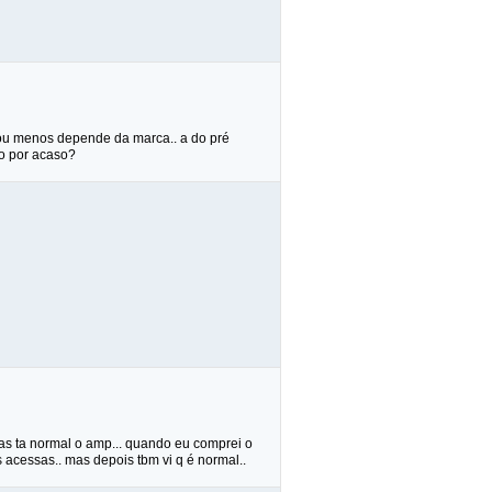
s ou menos depende da marca.. a do pré
o por acaso?
mas ta normal o amp... quando eu comprei o
acessas.. mas depois tbm vi q é normal..