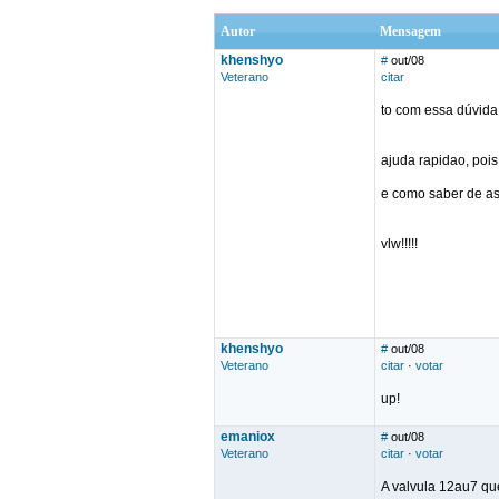
Autor
Mensagem
khenshyo
#
out/08
Veterano
citar
to com essa dúvida a
ajuda rapidao, poi
e como saber de a
vlw!!!!!
khenshyo
#
out/08
Veterano
citar
·
votar
up!
emaniox
#
out/08
Veterano
citar
·
votar
A valvula 12au7 qu