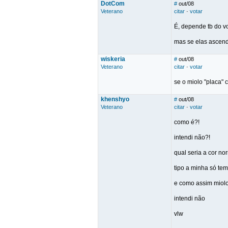
DotCom
#
out/08
Veterano
citar
·
votar
É, depende tb do v
mas se elas ascend
wiskeria
#
out/08
Veterano
citar
·
votar
se o miolo "placa" 
khenshyo
#
out/08
Veterano
citar
·
votar
como é?!
intendi não?!
qual seria a cor n
tipo a minha só tem
e como assim miolo
intendi não
vlw