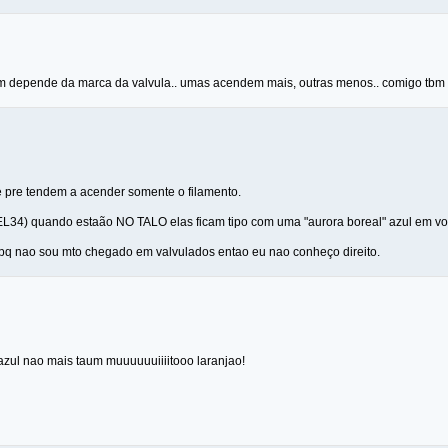
tbm depende da marca da valvula.. umas acendem mais, outras menos.. comigo tbm 
de pre tendem a acender somente o filamento.
EL34) quando estaão NO TALO elas ficam tipo com uma "aurora boreal" azul em vol
 pq nao sou mto chegado em valvulados entao eu nao conheço direito.
azul nao mais taum muuuuuuiiiitooo laranjao!