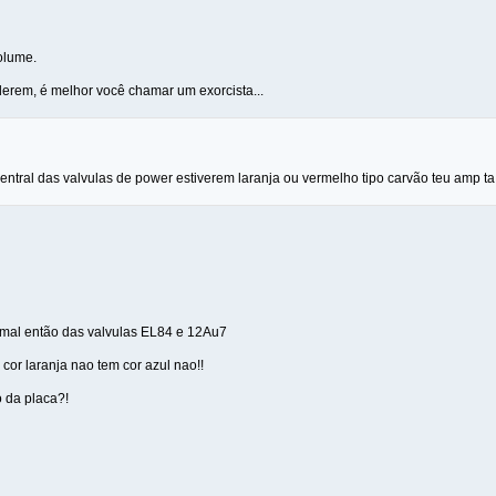
olume.
erem, é melhor você chamar um exorcista...
central das valvulas de power estiverem laranja ou vermelho tipo carvão teu amp 
ormal então das valvulas EL84 e 12Au7
 cor laranja nao tem cor azul nao!!
 da placa?!