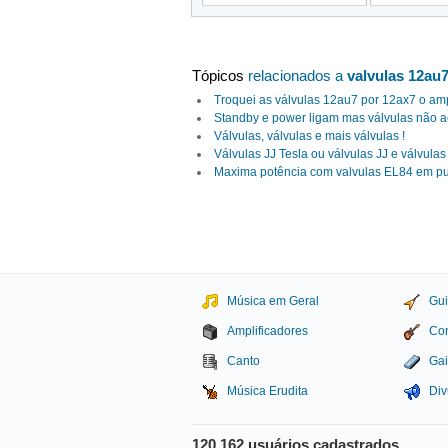
Tópicos
relacionados a
valvulas 12au
Troquei as válvulas 12au7 por 12ax7 o amp
Standby e power ligam mas válvulas não
Válvulas, válvulas e mais válvulas !
Válvulas JJ Tesla ou válvulas JJ e válvula
Maxima potência com valvulas EL84 em pu
Música em Geral
Gui
Amplificadores
Con
Canto
Gai
Música Erudita
Div
120.162 usuários cadastrados