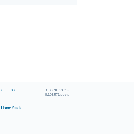
edaleiras
tópicos
313.270
posts
8.106.571
e Home Studio
C