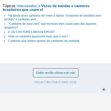
Tópicos
relacionados a
Vozes de bandas e cantores
brasileiros que usam ef
Há ainda bons cantores em meio a tantos "criadores de bordões sem
sentido" e cantores sem
"Cantores de hard rock" que tecnicas eles usam para dar aqueles
rasgados?
E OS CANTORES BRASILEIROS?
Hoje os cantores aparecem mais que a voz?
Cantores que irritam apesar de cantarem de verdade
Exibir versão clássica do site
Fórum Cifra Club © 2001-2026