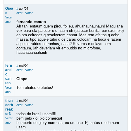
Gipp
#
abr/04
e
citar
·
votar
Veter
fernando canuto
ano
Ah tah, entaum quem pirou foi eu, ahuahauhauhauh! Maquiar a
voz para ela parecer o q naum eh (parecer bonita, por exemplo)
eh pra coitados q resolveram cantar. Mas tem efeitos q acho
massa, tipo aquele tubo q os caras colocam na boca e fazem
aqueles ruídos estranhos, saca? Reverbs e delays nem
contaum, jah deveriam vir embutido no microfone,
hauahauahuahauh
fern
#
mai/04
and
citar
·
votar
o
can
Gippe
uto
Tem efeitos e efeitos!
Veter
ano
thun
#
mai/04
derb
citar
·
votar
reak
er3
todos do brazil usam!!!!
bem pelo - o lixo comercial
Veter
humberto do glory num usa, eu um uso :P, matos e edu num
ano
usam