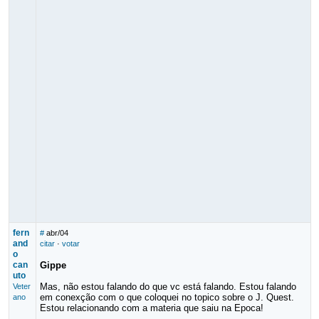
fern
#
abr/04
and
citar
·
votar
o
can
Gippe
uto
Mas, não estou falando do que vc está falando. Estou falando
Veter
em conexção com o que coloquei no topico sobre o J. Quest.
ano
Estou relacionando com a materia que saiu na Epoca!