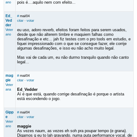
pois é....aquilo nem com efeito...
ano
Ed_
#
mai/04
Ved
citar
·
votar
der
eu uso, adoro reverb, efeitos foram feitos para serem usados,
Veter
desde que não alterem timbre e maquiem falhas como
ano
desafinação e etc... jah fiz testes com o pro tools em estudio, e
fiquei impressionado com o que se consegue fazer, ele corrije
algumas desafinações, e isso eu não acho muito legal.
Mas vai de cada um, eu não durmo tranquilo quando não canto
legal...
mag
#
mai/04
gie
citar
·
votar
Veter
Ed_Vedder
ana
Aí é que está, quando corrige desafinação é porque o artista
está escondendo o jogo.
Gipp
#
mai/04
e
citar
·
votar
Veter
maggie
ano
As vezes naum, as vezes eh soh pra poupar tempo (e grana).
Digamos q eu to lah gravando, numa puta performance vocal, de