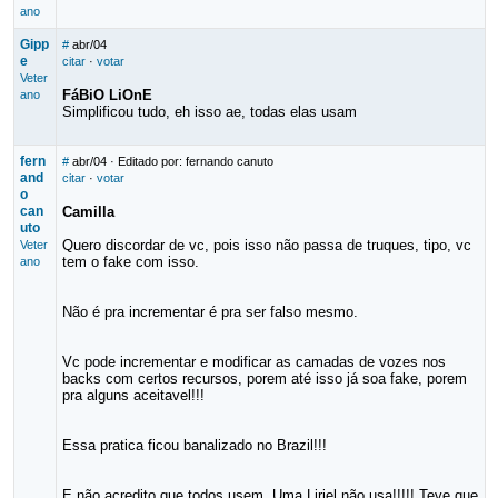
ano
Gipp
#
abr/04
e
citar
·
votar
Veter
FáBiO LiOnE
ano
Simplificou tudo, eh isso ae, todas elas usam
fern
#
abr/04
· Editado por: fernando canuto
and
citar
·
votar
o
can
Camilla
uto
Quero discordar de vc, pois isso não passa de truques, tipo, vc
Veter
tem o fake com isso.
ano
Não é pra incrementar é pra ser falso mesmo.
Vc pode incrementar e modificar as camadas de vozes nos
backs com certos recursos, porem até isso já soa fake, porem
pra alguns aceitavel!!!
Essa pratica ficou banalizado no Brazil!!!
E não acredito que todos usem. Uma Liriel não usa!!!!! Teve que