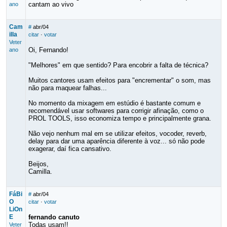
cantam ao vivo
ano
Cam
#
abr/04
illa
citar
·
votar
Veter
Oi, Fernando!
ano
"Melhores" em que sentido? Para encobrir a falta de técnica?
Muitos cantores usam efeitos para "encrementar" o som, mas
não para maquear falhas...
No momento da mixagem em estúdio é bastante comum e
recomendável usar softwares para corrigir afinação, como o
PROL TOOLS, isso economiza tempo e principalmente grana.
Não vejo nenhum mal em se utilizar efeitos, vocoder, reverb,
delay para dar uma aparência diferente à voz... só não pode
exagerar, daí fica cansativo.
Beijos,
Camilla.
FáBi
#
abr/04
O
citar
·
votar
LiOn
E
fernando canuto
Todas usam!!
Veter