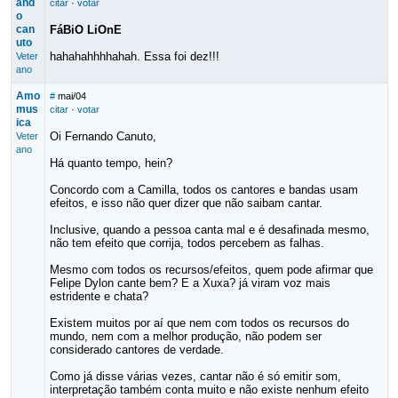
and
citar
·
votar
o
can
FáBiO LiOnE
uto
hahahahhhhahah. Essa foi dez!!!
Veter
ano
Amo
#
mai/04
mus
citar
·
votar
ica
Oi Fernando Canuto,
Veter
ano
Há quanto tempo, hein?
Concordo com a Camilla, todos os cantores e bandas usam
efeitos, e isso não quer dizer que não saibam cantar.
Inclusive, quando a pessoa canta mal e é desafinada mesmo,
não tem efeito que corrija, todos percebem as falhas.
Mesmo com todos os recursos/efeitos, quem pode afirmar que
Felipe Dylon cante bem? E a Xuxa? já viram voz mais
estridente e chata?
Existem muitos por aí que nem com todos os recursos do
mundo, nem com a melhor produção, não podem ser
considerado cantores de verdade.
Como já disse várias vezes, cantar não é só emitir som,
interpretação também conta muito e não existe nenhum efeito