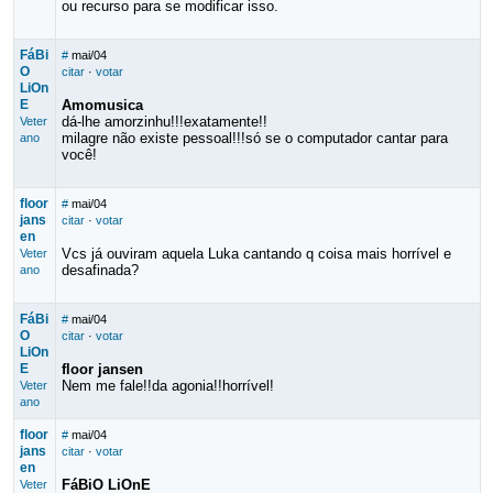
ou recurso para se modificar isso.
FáBi
#
mai/04
O
citar
·
votar
LiOn
E
Amomusica
dá-lhe amorzinhu!!!exatamente!!
Veter
milagre não existe pessoal!!!só se o computador cantar para
ano
você!
floor
#
mai/04
jans
citar
·
votar
en
Vcs já ouviram aquela Luka cantando q coisa mais horrível e
Veter
desafinada?
ano
FáBi
#
mai/04
O
citar
·
votar
LiOn
E
floor jansen
Nem me fale!!da agonia!!horrível!
Veter
ano
floor
#
mai/04
jans
citar
·
votar
en
FáBiO LiOnE
Veter