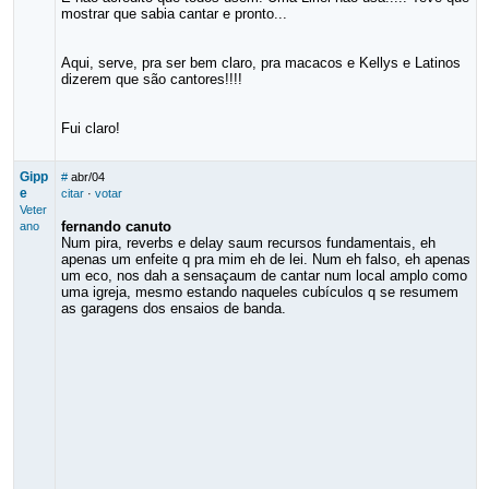
mostrar que sabia cantar e pronto...
Aqui, serve, pra ser bem claro, pra macacos e Kellys e Latinos
dizerem que são cantores!!!!
Fui claro!
Gipp
#
abr/04
e
citar
·
votar
Veter
fernando canuto
ano
Num pira, reverbs e delay saum recursos fundamentais, eh
apenas um enfeite q pra mim eh de lei. Num eh falso, eh apenas
um eco, nos dah a sensaçaum de cantar num local amplo como
uma igreja, mesmo estando naqueles cubículos q se resumem
as garagens dos ensaios de banda.