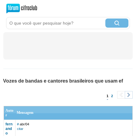
Vozes de bandas e cantores brasileiros que usam ef
1
2
<
>
Auto
Mensagem
r
fern
#
abr/04
and
citar
o