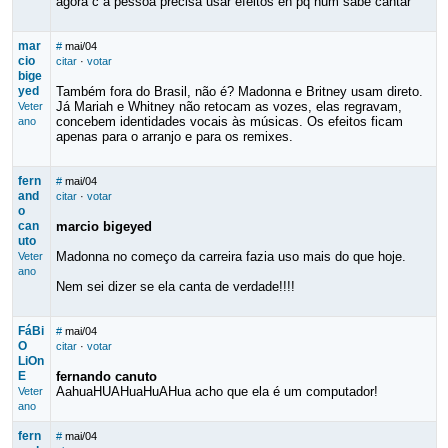
agora c a pessoa precisa usar efeitos eh pq num sabe cantar
mar
#
mai/04
cio
citar
·
votar
bige
yed
Também fora do Brasil, não é? Madonna e Britney usam direto.
Já Mariah e Whitney não retocam as vozes, elas regravam,
Veter
concebem identidades vocais às músicas. Os efeitos ficam
ano
apenas para o arranjo e para os remixes.
fern
#
mai/04
and
citar
·
votar
o
can
marcio bigeyed
uto
Madonna no começo da carreira fazia uso mais do que hoje.
Veter
ano
Nem sei dizer se ela canta de verdade!!!!
FáBi
#
mai/04
O
citar
·
votar
LiOn
E
fernando canuto
AahuaHUAHuaHuAHua acho que ela é um computador!
Veter
ano
fern
#
mai/04