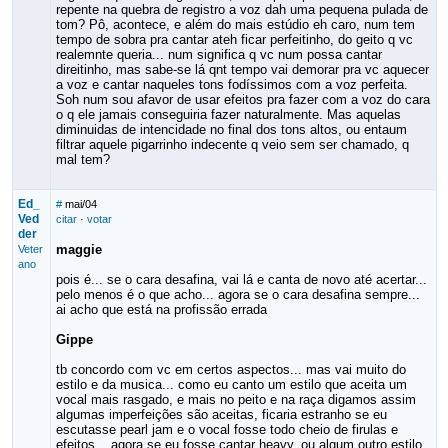
repente na quebra de registro a voz dah uma pequena pulada de
tom? Pô, acontece, e além do mais estúdio eh caro, num tem
tempo de sobra pra cantar ateh ficar perfeitinho, do geito q vc
realemnte queria... num significa q vc num possa cantar
direitinho, mas sabe-se lá qnt tempo vai demorar pra vc aquecer
a voz e cantar naqueles tons fodíssimos com a voz perfeita.
Soh num sou afavor de usar efeitos pra fazer com a voz do cara
o q ele jamais conseguiria fazer naturalmente. Mas aquelas
diminuidas de intencidade no final dos tons altos, ou entaum
filtrar aquele pigarrinho indecente q veio sem ser chamado, q
mal tem?
Ed_
#
mai/04
Ved
citar
·
votar
der
maggie
Veter
ano
pois é... se o cara desafina, vai lá e canta de novo até acertar...
pelo menos é o que acho... agora se o cara desafina sempre...
ai acho que está na profissão errada
Gippe
tb concordo com vc em certos aspectos... mas vai muito do
estilo e da musica... como eu canto um estilo que aceita um
vocal mais rasgado, e mais no peito e na raça digamos assim
algumas imperfeições são aceitas, ficaria estranho se eu
escutasse pearl jam e o vocal fosse todo cheio de firulas e
efeitos... agora se eu fosse cantar heavy, ou algum outro estilo