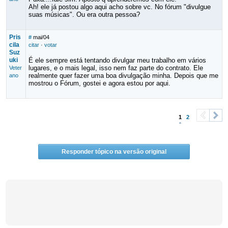
Ah! ele já postou algo aqui acho sobre vc. No fórum "divulgue
suas músicas". Ou era outra pessoa?
Pris
#
mai/04
cila
citar
·
votar
Suz
uki
É ele sempre está tentando divulgar meu trabalho em vários
lugares, e o mais legal, isso nem faz parte do contrato. Ele
Veter
realmente quer fazer uma boa divulgação minha. Depois que me
ano
mostrou o Fórum, gostei e agora estou por aqui.
1
2
<
>
Responder tópico na versão original